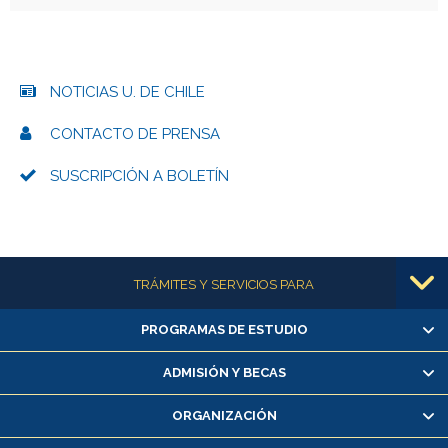
NOTICIAS U. DE CHILE
CONTACTO DE PRENSA
SUSCRIPCIÓN A BOLETÍN
Más información
TRÁMITES Y SERVICIOS PARA
PROGRAMAS DE ESTUDIO
Alumnas/os y exalumnas/os
Matrícula en línea
ADMISIÓN Y BECAS
Inscripción y cambio de asignaturas
ORGANIZACIÓN
Consulta y certificado de notas