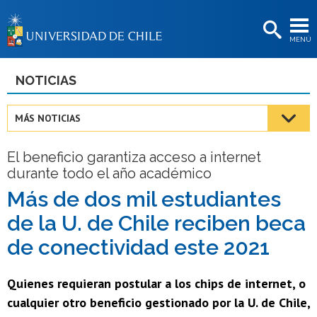
EXTENSIÓN
MENÚ
BIBLIOTECAS
LA UNIVERSIDAD
NOTICIAS
Postulantes
MÁS NOTICIAS
Estudiantes
El beneficio garantiza acceso a internet
Académicas/os
durante todo el año académico
Funcionarias/os
Más de dos mil estudiantes
de la U. de Chile reciben beca
Egresadas/os
de conectividad este 2021
Quienes requieran postular a los chips de internet, o
cualquier otro beneficio gestionado por la U. de Chile,