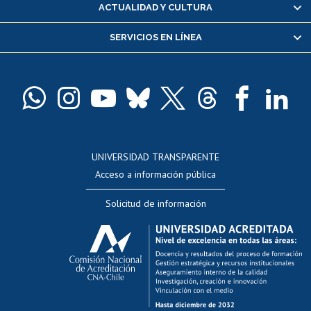
Certificado de alumno regular
ACTUALIDAD Y CULTURA
Servicio médico y dental
SERVICIOS EN LÍNEA
Pago de arancel y crédito alumnos
Pago de arancel y crédito exalumnos
Certificado de títulos y grados
Docentes
Postulación a concursos internos de investigación
Consulta a bases de datos
UNIVERSIDAD TRANSPARENTE
Perfeccionamiento
Acceso a información pública
Editar Portafolio Académico
Solicitud de información
Evaluación docente
Calificación académica
Postulación al AUCAI
Funcionarias/os
Cursos internos de capacitación
Bienestar del personal