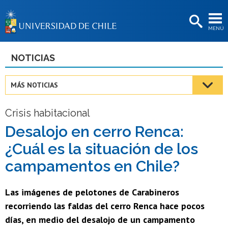
EXTENSIÓN
MENÚ
BIBLIOTECAS
LA UNIVERSIDAD
NOTICIAS
Postulantes
MÁS NOTICIAS
Estudiantes
Crisis habitacional
Académicas/os
Desalojo en cerro Renca:
Funcionarias/os
¿Cuál es la situación de los
Egresadas/os
campamentos en Chile?
Las imágenes de pelotones de Carabineros
recorriendo las faldas del cerro Renca hace pocos
días, en medio del desalojo de un campamento