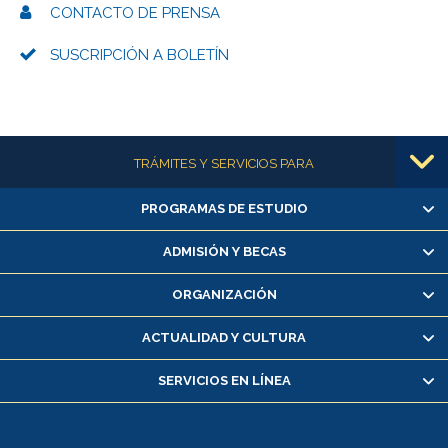
CONTACTO DE PRENSA
SUSCRIPCIÓN A BOLETÍN
Más información
TRÁMITES Y SERVICIOS PARA
PROGRAMAS DE ESTUDIO
Alumnas/os y exalumnas/os
Matrícula en línea
ADMISIÓN Y BECAS
Inscripción y cambio de asignaturas
ORGANIZACIÓN
Consulta y certificado de notas
Certificado de alumno regular
ACTUALIDAD Y CULTURA
Servicio médico y dental
SERVICIOS EN LÍNEA
Pago de arancel y crédito alumnos
Pago de arancel y crédito exalumnos
Certificado de títulos y grados