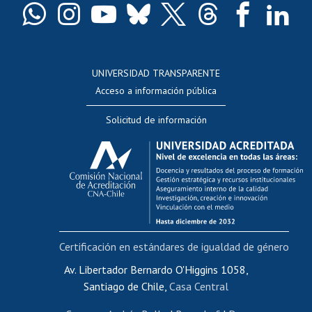
Docentes
Postulación a concursos internos de investigación
Consulta a bases de datos
UNIVERSIDAD TRANSPARENTE
Perfeccionamiento
Acceso a información pública
Editar Portafolio Académico
Solicitud de información
Evaluación docente
Calificación académica
Postulación al AUCAI
Funcionarias/os
Cursos internos de capacitación
Bienestar del personal
Certificación en estándares de igualdad de género
Portal de movilidad interna
Certificado de renta
Av. Libertador Bernardo O'Higgins 1058,
Santiago de Chile,
Casa Central
Certificado de renta honorarios
Gestión de correo uchile