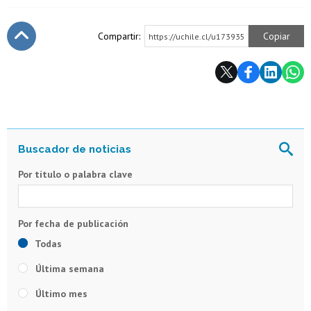
Compartir:
Copiar
https://uchile.cl/u173935
Subir
Por título o palabra clave
Todas
Última semana
Último mes