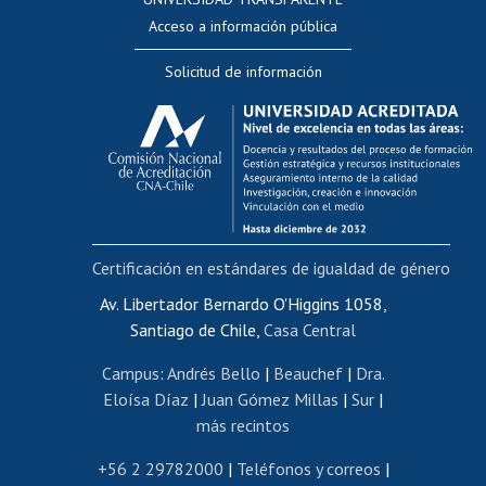
Perfeccionamiento
Acceso a información pública
Editar Portafolio Académico
Solicitud de información
Evaluación docente
Calificación académica
Postulación al AUCAI
Funcionarias/os
Cursos internos de capacitación
Bienestar del personal
Certificación en estándares de igualdad de género
Portal de movilidad interna
Certificado de renta
Av. Libertador Bernardo O'Higgins 1058,
Santiago de Chile,
Casa Central
Certificado de renta honorarios
Gestión de correo uchile
Campus
:
Andrés Bello
|
Beauchef
|
Dra.
Editar páginas blancas
Eloísa Díaz
|
Juan Gómez Millas
|
Sur
|
más recintos
Extranjeras/os
Revalidación y reconocimiento de títulos
+56 2 29782000
|
Teléfonos y correos
|