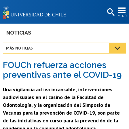
EXTENSIÓN
MENÚ
BIBLIOTECAS
LA UNIVERSIDAD
NOTICIAS
Postulantes
MÁS NOTICIAS
Estudiantes
FOUCh refuerza acciones
Académicas/os
preventivas ante el COVID-19
Funcionarias/os
Una vigilancia activa incansable, intervenciones
Egresadas/os
audiovisuales en el casino de la Facultad de
Odontología, y la organización del Simposio de
Vacunas para la prevención de COVID-19, son parte
de las iniciativas en curso para la prevención de la
pandemia en la comunidad odontológica.