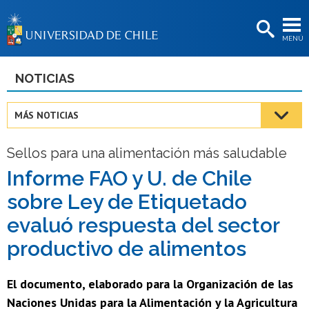
EXTENSIÓN
MENÚ
BIBLIOTECAS
LA UNIVERSIDAD
NOTICIAS
Postulantes
MÁS NOTICIAS
Estudiantes
Sellos para una alimentación más saludable
Académicas/os
Informe FAO y U. de Chile
Funcionarias/os
sobre Ley de Etiquetado
Egresadas/os
evaluó respuesta del sector
productivo de alimentos
El documento, elaborado para la Organización de las
Naciones Unidas para la Alimentación y la Agricultura