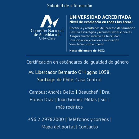
Solicitud de información
Evaluación docente
Calificación académica
Postulación al AUCAI
Funcionarias/os
Cursos internos de capacitación
Bienestar del personal
Certificación en estándares de igualdad de género
Portal de movilidad interna
Certificado de renta
Av. Libertador Bernardo O'Higgins 1058,
Santiago de Chile,
Casa Central
Certificado de renta honorarios
Gestión de correo uchile
Campus
:
Andrés Bello
|
Beauchef
|
Dra.
Editar páginas blancas
Eloísa Díaz
|
Juan Gómez Millas
|
Sur
|
más recintos
Extranjeras/os
Revalidación y reconocimiento de títulos
+56 2 29782000
|
Teléfonos y correos
|
Mapa del portal
|
Contacto
Postulación al Programa de Movilidad Estudiantil
Inscripción de asignaturas