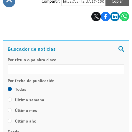
Compartir:
Copiar
https://uchile.cl/u174230
Subir
Por título o palabra clave
Todas
Última semana
Último mes
Último año
Desde