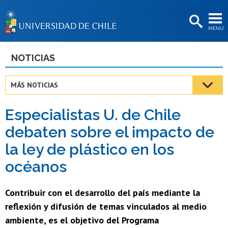
EXTENSIÓN
MENÚ
BIBLIOTECAS
LA UNIVERSIDAD
NOTICIAS
Postulantes
MÁS NOTICIAS
Estudiantes
Especialistas U. de Chile
Académicas/os
debaten sobre el impacto de
Funcionarias/os
la ley de plástico en los
Egresadas/os
océanos
Contribuir con el desarrollo del país mediante la
reflexión y difusión de temas vinculados al medio
ambiente, es el objetivo del Programa