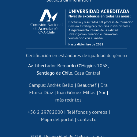
Evaluación docente
Calificación académica
Postulación al AUCAI
Funcionarias/os
Cursos internos de capacitación
Bienestar del personal
Certificación en estándares de igualdad de género
Portal de movilidad interna
Certificado de renta
Av. Libertador Bernardo O'Higgins 1058,
Santiago de Chile,
Casa Central
Certificado de renta honorarios
Gestión de correo uchile
Campus
:
Andrés Bello
|
Beauchef
|
Dra.
Editar páginas blancas
Eloísa Díaz
|
Juan Gómez Millas
|
Sur
|
más recintos
Extranjeras/os
Revalidación y reconocimiento de títulos
+56 2 29782000
|
Teléfonos y correos
|
Mapa del portal
|
Contacto
Postulación al Programa de Movilidad Estudiantil
Inscripción de asignaturas
SISIB
Universidad de Chile
Cursos de español
-
, 1994-2026 -