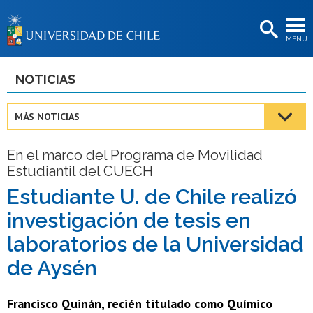
EXTENSIÓN
MENÚ
BIBLIOTECAS
LA UNIVERSIDAD
NOTICIAS
Postulantes
MÁS NOTICIAS
Estudiantes
En el marco del Programa de Movilidad
Académicas/os
Estudiantil del CUECH
Funcionarias/os
Estudiante U. de Chile realizó
investigación de tesis en
Egresadas/os
laboratorios de la Universidad
de Aysén
Francisco Quinán, recién titulado como Químico