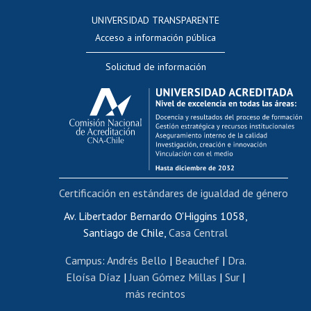
Consulta a bases de datos
UNIVERSIDAD TRANSPARENTE
Perfeccionamiento
Acceso a información pública
Editar Portafolio Académico
Solicitud de información
Evaluación docente
Calificación académica
Postulación al AUCAI
Funcionarias/os
Cursos internos de capacitación
Bienestar del personal
Certificación en estándares de igualdad de género
Portal de movilidad interna
Certificado de renta
Av. Libertador Bernardo O'Higgins 1058,
Santiago de Chile,
Casa Central
Certificado de renta honorarios
Gestión de correo uchile
Campus
:
Andrés Bello
|
Beauchef
|
Dra.
Editar páginas blancas
Eloísa Díaz
|
Juan Gómez Millas
|
Sur
|
más recintos
Extranjeras/os