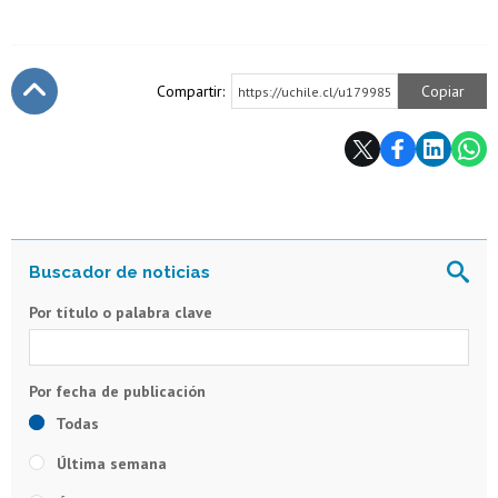
Compartir:
Copiar
https://uchile.cl/u179985
Subir
Por título o palabra clave
Todas
Última semana