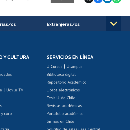
rias/os
Extranjeras/os
rnos de
Revalidación y reconocimiento
n
de títulos
el personal
Postulación al Programa de
Movilidad Estudiantil
D Y CULTURA
SERVICIOS EN LÍNEA
ovilidad interna
Inscripción de asignaturas
|
 de renta
U-Cursos
Ucampus
Cursos de español
 de renta
vidades
Biblioteca digital
Repositorio Académico
correo uchile
|
le
Uchile TV
Libros electrónicos
nas blancas
Tesis U. de Chile
os
Revistas académicas
, sexual y violencia
Denuncias administrativas
 y coro
Portafolio académico
Sismos en Chile
itaria
Solicitud de salas Casa Central