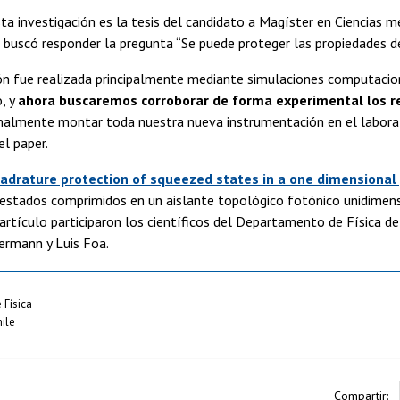
sta investigación es la tesis del candidato a Magíster en Ciencias m
n buscó responder la pregunta “Se puede proteger las propiedades de
ión fue realizada principalmente mediante simulaciones computacio
, y
ahora buscaremos corroborar de forma experimental los r
inalmente montar toda nuestra nueva instrumentación en el labora
el paper.
adrature protection of squeezed states in a one dimensional 
estados comprimidos en un aislante topológico fotónico unidimensi
l artículo participaron los científicos del Departamento de Física d
ermann y Luis Foa.
Física
ile
Compartir: