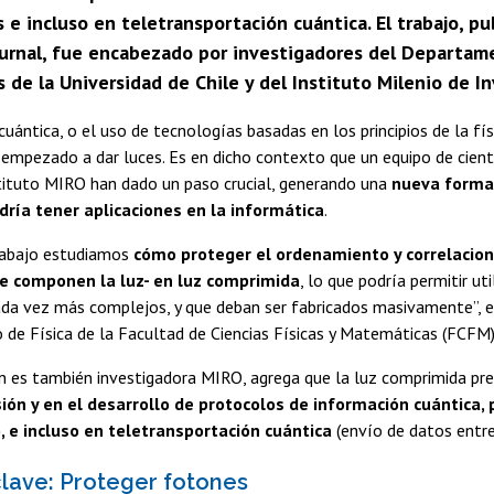
 e incluso en teletransportación cuántica. El trabajo, pub
rnal, fue encabezado por investigadores del Departament
de la Universidad de Chile y del Instituto Milenio de I
cuántica, o el uso de tecnologías basadas en los principios de la fís
 empezado a dar luces. Es en dicho contexto que un equipo de cientí
stituto MIRO han dado un paso crucial, generando una
nueva forma 
odría tener aplicaciones en la informática
.
rabajo estudiamos
cómo proteger el ordenamiento y correlacion
ue componen la luz- en luz comprimida
, lo que podría permitir uti
cada vez más complejos, y que deban ser fabricados masivamente”, 
e Física de la Facultad de Ciencias Físicas y Matemáticas (FCFM) 
n es también investigadora MIRO, agrega que la luz comprimida p
sión y en el desarrollo de protocolos de información cuántica
, e incluso en teletransportación cuántica
(envío de datos entre
clave: Proteger fotones