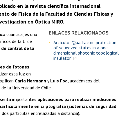
licado en la revista científica internacional
o de Física de la Facultad de Ciencias Físicas y
nvestigación en Óptica MIRO.
ENLACES RELACIONADOS
ica cuántica, es una
ficos de la U. de
Artículo: "Quadrature protection
of squeezed states in a one
de control de la
dimensional photonic topological
insulator"
es de fotones -
lizar esta luz en
explican
Carla Hermann
y
Luis Foa
, académicos del
de la Universidad de Chile.
resenta importantes
aplicaciones para realizar mediciones
, particularmente en criptografía (sistemas de seguridad
 dos partículas entrelazadas a distancia).