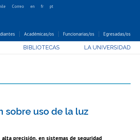
hile
Correo
en
fr
pt
Artes
Cs. Agronómicas
diantes
Académicas/os
Funcionarias/os
Egresadas/os
Cs. Forestales y Conservación
BIBLIOTECAS
LA UNIVERSIDAD
Cs. Sociales
Comunicación e Imagen
Economía y Negocios
Gobierno
Odontología
Estudios Internacionales
Bachillerato
n sobre uso de la luz
Hospital Clínico
 alta precisión, en sistemas de seguridad