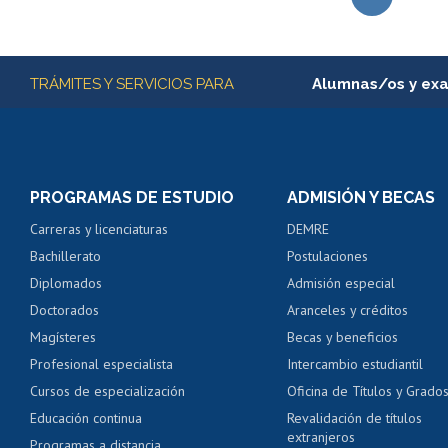
Subir
Más información
TRÁMITES Y SERVICIOS PARA
Alumnas/os y ex
Matrícula en línea
Inscripción y cambio d
Consulta y certificado
PROGRAMAS DE ESTUDIO
ADMISIÓN Y BECAS
Certificado de alumno
Carreras y licenciaturas
DEMRE
Servicio médico y den
Bachillerato
Postulaciones
Pago de arancel y cré
Diplomados
Admisión especial
Pago de arancel y cré
Doctorados
Aranceles y créditos
Certificado de títulos 
Magísteres
Becas y beneficios
Profesional especialista
Intercambio estudiantil
Mi Uchile
Ayu
Cursos de especialización
Oficina de Títulos y Grado
Educación continua
Revalidación de títulos
extranjeros
Programas a distancia