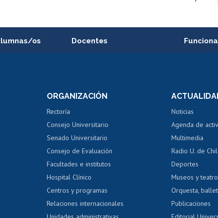
alumnas/os
Docentes
Funciona
Postulación a concursos
Cursos inte
internos de investigación
capacitació
e asignaturas
Consulta a bases de datos
Bienestar d
 de notas
ORGANIZACIÓN
ACTUALIDA
Perfeccionamiento
Portal de m
 regular
Editar Portafolio Académico
Certificado
Rectoría
Noticias
tal
Evaluación docente
Certificado
Consejo Universitario
Agenda de acti
dito alumnos
honorarios
Calificación académica
Senado Universitario
Multimedia
dito exalumnos
Gestión de 
Consejo de Evaluación
Radio U. de Chi
Postulación al AUCAI
y grados
Editar pági
Facultades e institutos
Deportes
Hospital Clínico
Museos y teatr
da tecnológica
Tarjeta TUI
Wifi
Acoso laboral
s
Centros y programas
Orquesta, ballet
Relaciones internacionales
Publicaciones
Unidades administrativas
Editorial Univers