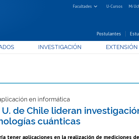
Facultades
U-Cursos
Mi Uc
Arquitectura y Urbanismo
Ciencias
Postulantes
Estu
Cs. Físicas y Matemáticas
ADOS
INVESTIGACIÓN
EXTENSIÓN
Cs. Químicas y Farmacéuticas
Cs. Veterinarias y Pecuarias
Derecho
Filosofía y Humanidades
Medicina
Estudios Avanzados en Educación
aplicación en informática
Nutrición y Tecnología de
 U. de Chile lideran investigació
Alimentos
nologías cuánticas
ía tener aplicaciones en la realización de mediciones de