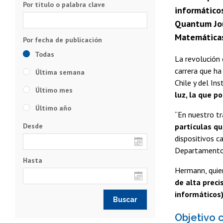
Por título o palabra clave
informáticos
Quantum Jou
Matemáticas 
Todas
La revolución 
carrera que ha
Última semana
Chile y del In
Último mes
luz, la que p
Último año
“En nuestro t
Desde
partículas q
dispositivos 
Departamento d
Hasta
Hermann, quie
de alta preci
informáticos)
Objetivo 