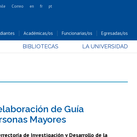
hile
Correo
en
fr
pt
Artes
Cs. Agronómicas
diantes
Académicas/os
Funcionarias/os
Egresadas/os
Cs. Forestales y Conservación
BIBLIOTECAS
LA UNIVERSIDAD
Cs. Sociales
Comunicación e Imagen
Economía y Negocios
Gobierno
Odontología
Estudios Internacionales
Bachillerato
elaboración de Guía
Hospital Clínico
ersonas Mayores
rrectoría de Investigación y Desarrollo de la