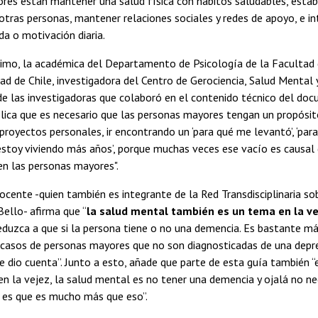
es están mantener una salud física con hábitos saludables, estab
otras personas, mantener relaciones sociales y redes de apoyo, e in
da o motivación diaria.
imo, la académica del Departamento de Psicología de la Facultad d
dad de Chile, investigadora del Centro de Gerociencia, Salud Menta
de las investigadoras que colaboró en el contenido técnico del do
lica que es necesario que las personas mayores tengan un propósit
proyectos personales, ir encontrando un ‘para qué me levantó’, ‘pa
é estoy viviendo más años’, porque muchas veces ese vacío es causa
en las personas mayores".
ocente -quien también es integrante de la Red Transdisciplinaria s
Bello- afirma que “
la salud mental también es un tema en la ve
duzca a que si la persona tiene o no una demencia. Es bastante má
casos de personas mayores que no son diagnosticadas de una dep
e dio cuenta”. Junto a esto, añade que parte de esta guía también 
en la vejez, la salud mental es no tener una demencia y ojalá no ne
d es que es mucho más que eso”.