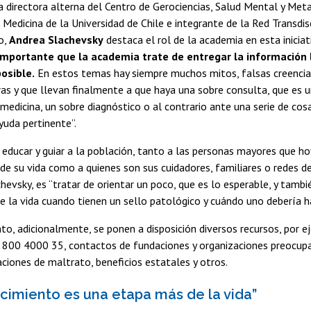
a
directora alterna del Centro de Gerociencias, Salud Mental y Met
 Medicina de la Universidad de Chile e integrante de la Red Transdis
o,
Andrea Slachevsky
destaca el rol de la academia en esta iniciati
portante que la academia trate de entregar la información
posible.
En estos temas hay siempre muchos mitos, falsas creencias
as y que llevan finalmente a que haya una sobre consulta, que es 
medicina, un sobre diagnóstico o al contrario ante una serie de cos
uda pertinente”.
educar y guiar a la población, tanto a las personas mayores que ho
de su vida como a quienes son sus cuidadores, familiares o redes de
hevsky, es “tratar de orientar un poco, que es lo esperable, y tam
e la vida cuando tienen un sello patológico y cuándo uno debería h
o, adicionalmente, se ponen a disposición diversos recursos, por 
 800 4000 35, contactos de fundaciones y organizaciones preocupa
aciones de maltrato, beneficios estatales y otros.
ecimiento es una etapa más de la vida”