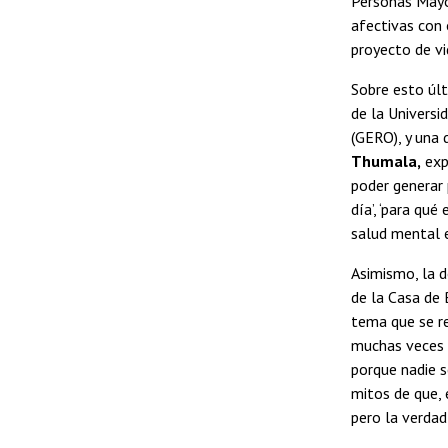
Personas Mayor
afectivas con 
proyecto de vi
Sobre esto últ
de la Universi
(GERO), y una 
Thumala,
exp
poder generar 
día’, ‘para qu
salud mental 
Asimismo, la d
de la Casa de 
tema que se re
muchas veces 
porque nadie s
mitos de que, 
pero la verda