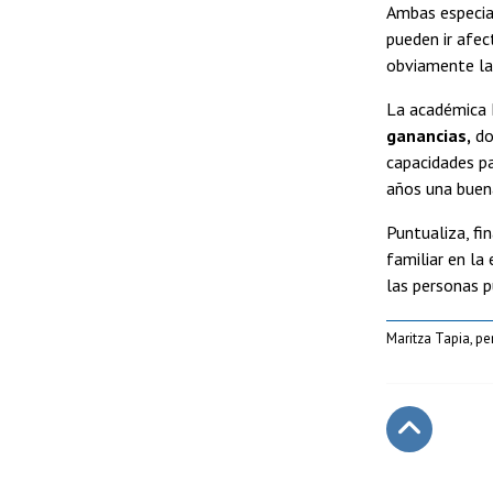
Ambas especia
pueden ir afec
obviamente las
La académica 
ganancias,
do
capacidades pa
años una buena
Puntualiza, fi
familiar en la
las personas p
Maritza Tapia, pe
Subir