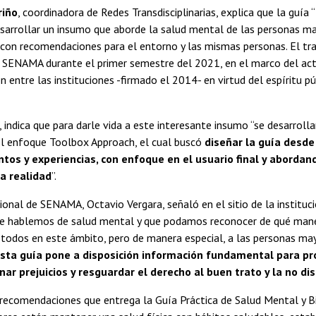
riño
, coordinadora de Redes Transdisciplinarias, explica que la guía
esarrollar un insumo que aborde la salud mental de las personas 
l, con recomendaciones para el entorno y las mismas personas. El tr
n SENAMA durante el primer semestre del 2021, en el marco del ac
n entre las instituciones -firmado el 2014- en virtud del espíritu pú
, indica que para darle vida a este interesante insumo “se desarrolla
el enfoque Toolbox Approach, el cual buscó
diseñar la guía desde
tos y experiencias, con enfoque en el usuario final y aborda
la realidad
”.
cional de SENAMA, Octavio Vergara, señaló en el sitio de la instituci
e hablemos de salud mental y que podamos reconocer de qué man
todos en este ámbito, pero de manera especial, a las personas may
sta guía pone a disposición información fundamental para pr
nar prejuicios y resguardar el derecho al buen trato y la no di
 recomendaciones que entrega la Guía Práctica de Salud Mental y B