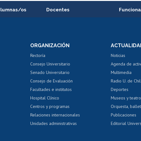
alumnas/os
Docentes
Funciona
Postulación a concursos
Cursos inte
internos de investigación
capacitació
e asignaturas
Consulta a bases de datos
Bienestar d
 de notas
ORGANIZACIÓN
ACTUALIDA
Perfeccionamiento
Portal de m
 regular
Editar Portafolio Académico
Certificado
Rectoría
Noticias
tal
Evaluación docente
Certificado
Consejo Universitario
Agenda de acti
dito alumnos
honorarios
Calificación académica
Senado Universitario
Multimedia
dito exalumnos
Gestión de 
Consejo de Evaluación
Radio U. de Chi
Postulación al AUCAI
y grados
Editar pági
Facultades e institutos
Deportes
Hospital Clínico
Museos y teatr
da tecnológica
Tarjeta TUI
Wifi
Acoso laboral
s
Centros y programas
Orquesta, ballet
Relaciones internacionales
Publicaciones
Unidades administrativas
Editorial Univers