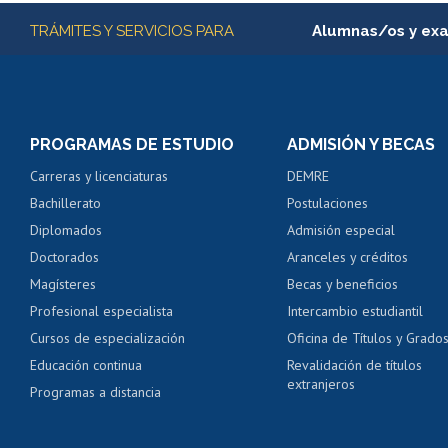
Más información
TRÁMITES Y SERVICIOS PARA
Alumnas/os y ex
Matrícula en línea
Inscripción y cambio d
Consulta y certificado
PROGRAMAS DE ESTUDIO
ADMISIÓN Y BECAS
Certificado de alumno
Carreras y licenciaturas
DEMRE
Servicio médico y den
Bachillerato
Postulaciones
Pago de arancel y cré
Diplomados
Admisión especial
Pago de arancel y cré
Doctorados
Aranceles y créditos
Certificado de títulos 
Magísteres
Becas y beneficios
Profesional especialista
Intercambio estudiantil
Mi Uchile
Ayu
Cursos de especialización
Oficina de Títulos y Grado
Educación continua
Revalidación de títulos
extranjeros
Programas a distancia