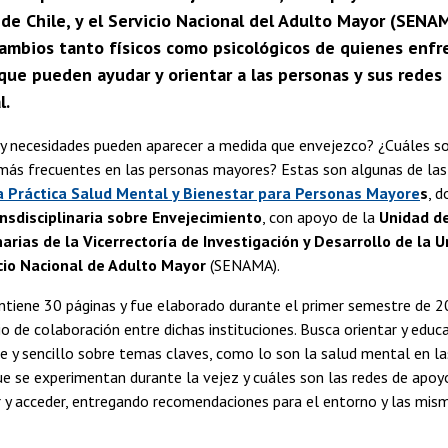
 de Chile, y el Servicio Nacional del Adulto Mayor (SEN
 cambios tanto físicos como psicológicos de quienes enf
que pueden ayudar y orientar a las personas y sus redes
l.
y necesidades pueden aparecer a medida que envejezco? ¿Cuáles s
más frecuentes en las personas mayores? Estas son algunas de las
a Práctica Salud Mental y Bienestar para Personas Mayore
s
, 
nsdisciplinaria sobre Envejecimiento
, con apoyo de la
Unidad d
narias de la Vicerrectoría de Investigación y Desarrollo de la U
cio Nacional de Adulto Mayor
(SENAMA).
ntiene 30 páginas y fue elaborado durante el primer semestre de 2
o de colaboración entre dichas instituciones. Busca orientar y educ
e y sencillo sobre temas claves, como lo son la salud mental en l
e se experimentan durante la vejez y cuáles son las redes de apoyo
r y acceder, entregando recomendaciones para el entorno y las mis