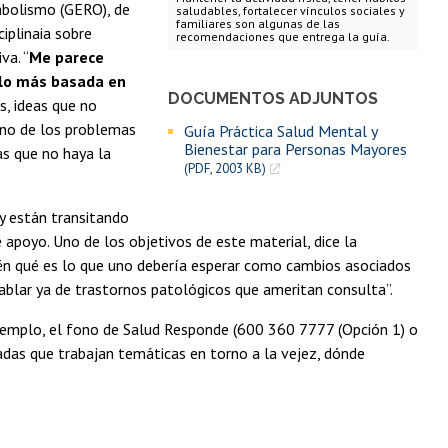
abolismo (GERO), de
saludables, fortalecer vínculos sociales y
familiares son algunas de las
ciplinaia sobre
recomendaciones que entrega la guía.
va. “
Me parece
 lo más basada en
DOCUMENTOS ADJUNTOS
, ideas que no
uno de los problemas
Guía Práctica Salud Mental y
Bienestar para Personas Mayores
as que no haya la
(PDF, 2003 KB)
y están transitando
 apoyo. Uno de los objetivos de este material, dice la
bién qué es lo que uno debería esperar como cambios asociados
ablar ya de trastornos patológicos que ameritan consulta”.
ejemplo, el fono de Salud Responde (600 360 7777 (Opción 1) o
das que trabajan temáticas en torno a la vejez, dónde