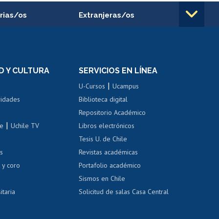
rias/os
Extranjeras/os
rnos de
Revalidación y reconocimiento
n
de títulos
el personal
Postulación al Programa de
Movilidad Estudiantil
D Y CULTURA
SERVICIOS EN LÍNEA
ovilidad interna
Inscripción de asignaturas
|
 de renta
U-Cursos
Ucampus
Cursos de español
 de renta
vidades
Biblioteca digital
Repositorio Académico
correo uchile
|
le
Uchile TV
Libros electrónicos
nas blancas
Tesis U. de Chile
os
Revistas académicas
, sexual y violencia
Denuncias administrativas
 y coro
Portafolio académico
Sismos en Chile
itaria
Solicitud de salas Casa Central