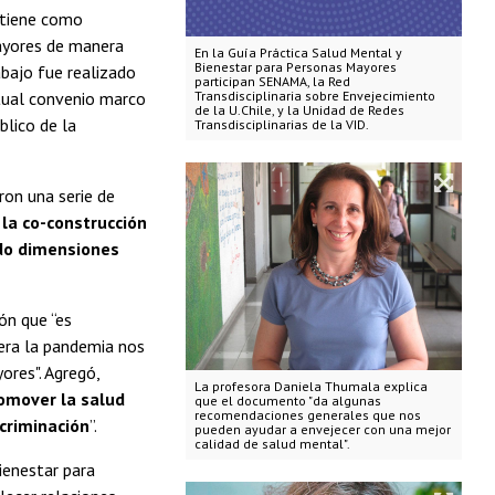
 “tiene como
mayores de manera
En la Guía Práctica Salud Mental y
Bienestar para Personas Mayores
abajo fue realizado
participan SENAMA, la Red
tual convenio marco
Transdisciplinaria sobre Envejecimiento
de la U.Chile, y la Unidad de Redes
blico de la
Transdisciplinarias de la VID.
ron una serie de
 la co-construcción
ndo dimensiones
ón que “es
era la pandemia nos
ores". Agregó,
La profesora Daniela Thumala explica
omover la salud
que el documento "da algunas
recomendaciones generales que nos
scriminación
”.
pueden ayudar a envejecer con una mejor
calidad de salud mental".
ienestar para