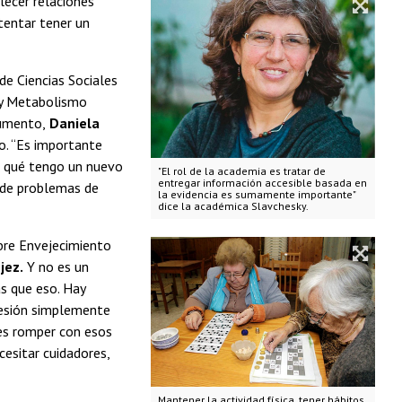
lecer relaciones
tentar tener un
e Ciencias Sociales
l y Metabolismo
cumento,
Daniela
o. “Es importante
ra qué tengo un nuevo
"El rol de la academia es tratar de
entregar información accesible basada en
l de problemas de
la evidencia es sumamente importante"
dice la académica Slavchesky.
obre Envejecimiento
jez.
Y no es un
s que eso. Hay
resión simplemente
“es romper con esos
cesitar cuidadores,
Mantener la actividad física, tener hábitos