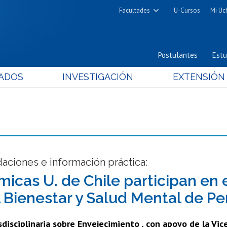
Facultades
U-Cursos
Mi Uc
Arquitectura y Urbanismo
Ciencias
Postulantes
Estu
Cs. Físicas y Matemáticas
ADOS
INVESTIGACIÓN
EXTENSIÓN
Cs. Químicas y Farmacéuticas
Cs. Veterinarias y Pecuarias
Derecho
Filosofía y Humanidades
Medicina
Estudios Avanzados en Educación
ciones e información práctica:
Nutrición y Tecnología de
icas U. de Chile participan en 
Alimentos
l Bienestar y Salud Mental de P
disciplinaria sobre Envejecimiento , con apoyo de la Vice