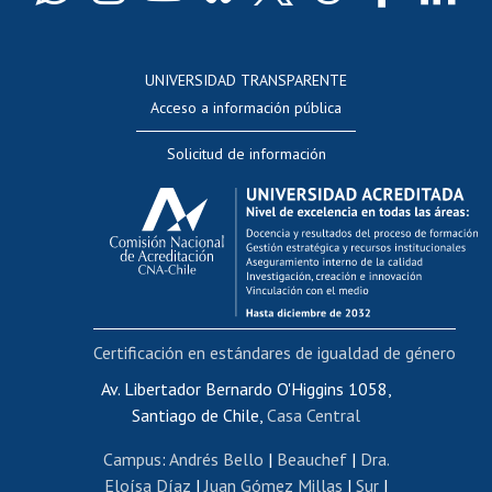
Docentes
Postulación a concursos internos de investigación
Consulta a bases de datos
UNIVERSIDAD TRANSPARENTE
Perfeccionamiento
Acceso a información pública
Editar Portafolio Académico
Solicitud de información
Evaluación docente
Calificación académica
Postulación al AUCAI
Funcionarias/os
Cursos internos de capacitación
Bienestar del personal
Certificación en estándares de igualdad de género
Portal de movilidad interna
Certificado de renta
Av. Libertador Bernardo O'Higgins 1058,
Santiago de Chile,
Casa Central
Certificado de renta honorarios
Gestión de correo uchile
Campus
:
Andrés Bello
|
Beauchef
|
Dra.
Editar páginas blancas
Eloísa Díaz
|
Juan Gómez Millas
|
Sur
|