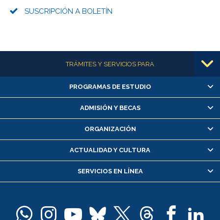
SUSCRIPCIÓN A BOLETÍN
Más información
TRÁMITES Y SERVICIOS PARA
PROGRAMAS DE ESTUDIO
Alumnas/os y exalumnas/os
Matrícula en línea
ADMISIÓN Y BECAS
Inscripción y cambio de asignaturas
ORGANIZACIÓN
Consulta y certificado de notas
Certificado de alumno regular
ACTUALIDAD Y CULTURA
Servicio médico y dental
SERVICIOS EN LÍNEA
Pago de arancel y crédito alumnos
Pago de arancel y crédito exalumnos
Certificado de títulos y grados