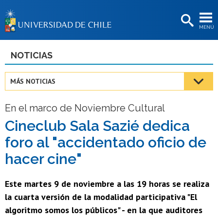
EXTENSIÓN
MENÚ
BIBLIOTECAS
LA UNIVERSIDAD
NOTICIAS
Postulantes
MÁS NOTICIAS
Estudiantes
En el marco de Noviembre Cultural
Académicas/os
Cineclub Sala Sazié dedica
Funcionarias/os
foro al "accidentado oficio de
Egresadas/os
hacer cine"
Este martes 9 de noviembre a las 19 horas se realiza
la cuarta versión de la modalidad participativa "El
algoritmo somos los públicos" - en la que auditores