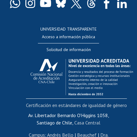
Docentes
Postulación a concursos internos de investigación
Consulta a bases de datos
UNIVERSIDAD TRANSPARENTE
Perfeccionamiento
Acceso a información pública
Editar Portafolio Académico
Solicitud de información
Evaluación docente
Calificación académica
Postulación al AUCAI
Funcionarias/os
Cursos internos de capacitación
Bienestar del personal
Certificación en estándares de igualdad de género
Portal de movilidad interna
Certificado de renta
Av. Libertador Bernardo O'Higgins 1058,
Santiago de Chile,
Casa Central
Certificado de renta honorarios
Gestión de correo uchile
Campus
:
Andrés Bello
|
Beauchef
|
Dra.