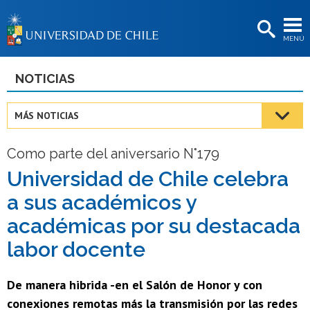
EXTENSIÓN
MENÚ
BIBLIOTECAS
LA UNIVERSIDAD
NOTICIAS
Postulantes
MÁS NOTICIAS
Estudiantes
Como parte del aniversario N°179
Académicas/os
Universidad de Chile celebra
Funcionarias/os
a sus académicos y
Egresadas/os
académicas por su destacada
labor docente
De manera hibrida -en el Salón de Honor y con
conexiones remotas más la transmisión por las redes