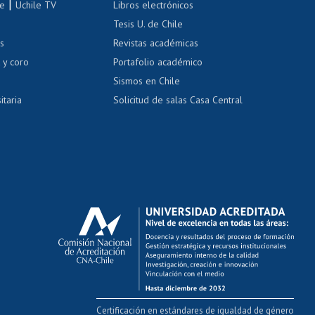
|
le
Uchile TV
Libros electrónicos
nas blancas
Tesis U. de Chile
os
Revistas académicas
, sexual y violencia
Denuncias administrativas
 y coro
Portafolio académico
Sismos en Chile
itaria
Solicitud de salas Casa Central
Certificación en estándares de igualdad de género