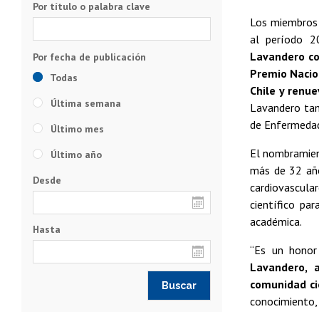
Por título o palabra clave
Los miembros d
al período 
Lavandero co
Premio Nacion
Todas
Chile y renu
Última semana
Lavandero tam
de Enfermedad
Último mes
El nombramient
Último año
más de 32 año
Desde
cardiovascul
científico pa
académica.
Hasta
“Es un honor
Lavandero, 
comunidad cie
conocimiento, 