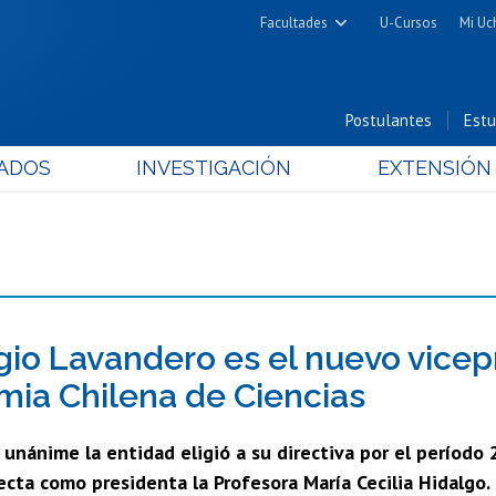
Facultades
U-Cursos
Mi Uc
Arquitectura y Urbanismo
Ciencias
Postulantes
Estu
Cs. Físicas y Matemáticas
ADOS
INVESTIGACIÓN
EXTENSIÓN
Cs. Químicas y Farmacéuticas
Cs. Veterinarias y Pecuarias
Derecho
Filosofía y Humanidades
Medicina
Estudios Avanzados en Educación
rgio Lavandero es el nuevo vicep
Nutrición y Tecnología de
ia Chilena de Ciencias
Alimentos
 unánime la entidad eligió a su directiva por el período
ecta como presidenta la Profesora María Cecilia Hidalgo.