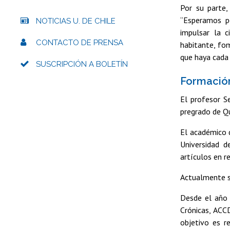
Por su parte
“Esperamos po
NOTICIAS U. DE CHILE
impulsar la c
CONTACTO DE PRENSA
habitante, fom
que haya cada
SUSCRIPCIÓN A BOLETÍN
Formación
El profesor S
pregrado de Q
El académico d
Universidad d
artículos en r
Actualmente s
Desde el año 
Crónicas, ACCD
objetivo es r