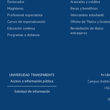
Doctorados
Aranceles y créditos
Certificado de títulos 
Magísteres
Becas y beneficios
Profesional especialista
Intercambio estudiantil
Mi Uchile
Ayu
Cursos de especialización
Oficina de Títulos y Grado
Educación continua
Revalidación de títulos
extranjeros
Programas a distancia
UNIVERSIDAD TRANSPARENTE
Av. Li
Acceso a información pública
Campus
:
Andrés
+56
Solicitud de información
S