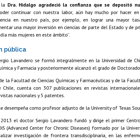
, la
Dra. Hidalgo agradeció la confianza que se depositó n
der continuar con nuestra labor, aún hay mucho por hacer en 
iencia en nuestro país, por ejemplo, en lograr una mayor tasa
entar una mayor inversión en ciencias de parte del Estado y de pri
 día más mujeres en este ámbito”.
 pública
ergio Lavandero se formó integralmente en la Universidad de Ch
uímica y Farmacia y posteriormente alcanzó el grado de Doctorado
e la Facultad de Ciencias Químicas y Farmacéuticas y de la Facul
e Chile, cuenta con 307 publicaciones en revistas internacional
evistas nacionales y 5 patentes.
e desempeña como profesor adjunto de la University of Texas Sou
2013 el doctor Sergio Lavandero fundó y dirige el primer Centr
iS (Advanced Center for Chronic Diseases) formado por la Universi
ealizar investigación de frontera transdisciplinaria, en las enfe