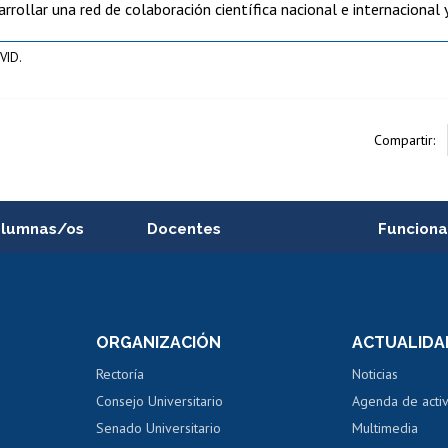
rrollar una red de colaboración científica nacional e internacional y
VID.
Compartir:
alumnas/os
Docentes
Funciona
Postulación a concursos
Cursos inte
internos de investigación
capacitació
e asignaturas
Consulta a bases de datos
Bienestar d
 de notas
ORGANIZACIÓN
ACTUALIDA
Perfeccionamiento
Portal de m
 regular
Editar Portafolio Académico
Certificado
Rectoría
Noticias
tal
Evaluación docente
Certificado
Consejo Universitario
Agenda de acti
dito alumnos
honorarios
Calificación académica
Senado Universitario
Multimedia
dito exalumnos
Gestión de 