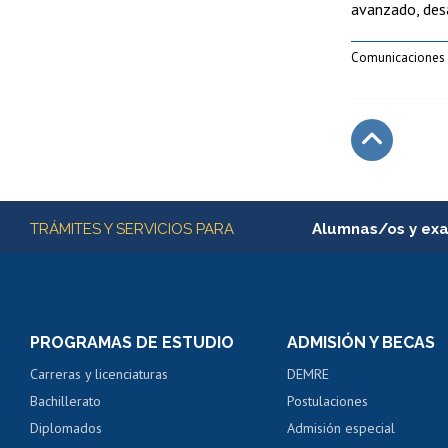
avanzado, desa
Comunicaciones 
Subir
Más información
TRÁMITES Y SERVICIOS PARA
Alumnas/os y ex
Matrícula en línea
Inscripción y cambio d
Consulta y certificado
PROGRAMAS DE ESTUDIO
ADMISIÓN Y BECAS
Certificado de alumno
Carreras y licenciaturas
DEMRE
Servicio médico y den
Bachillerato
Postulaciones
Pago de arancel y cré
Diplomados
Admisión especial
Pago de arancel y cré