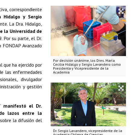
tiva, correspondiente
a Hidalgo y Sergio
nte. La Dra. Hidalgo,
e la Universidad de
 Por su parte, el Dr.
ntro FONDAP Avanzado
Por decisión unánime, los Dres. María
l que ha ejercido por
Cecilia Hidalgo y Sergio Lavandero como
Presidenta y Vicepresidente de la
 de las enfermedades
Academia
ionales, divulgador
nistración y gestión
s”
manifestó el Dr.
do lazos entre la
obre la difusión del
Dr. Sergio Lavandero, vicepresidente de la
Academia Chilena de Ciencias