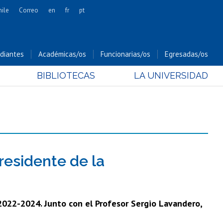
hile
Correo
en
fr
pt
Artes
Cs. Agronómicas
diantes
Académicas/os
Funcionarias/os
Egresadas/os
Cs. Forestales y Conservación
BIBLIOTECAS
LA UNIVERSIDAD
Cs. Sociales
Comunicación e Imagen
Economía y Negocios
Gobierno
Odontología
Estudios Internacionales
residente de la
Bachillerato
Hospital Clínico
 2022-2024. Junto con el Profesor Sergio Lavandero,