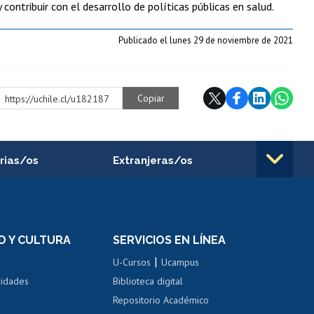
 contribuir con el desarrollo de políticas públicas en salud.
Publicado el lunes 29 de noviembre de 2021
Copiar
https://uchile.cl/u182187
rias/os
Extranjeras/os
rnos de
Revalidación y reconocimiento
n
de títulos
el personal
Postulación al Programa de
Movilidad Estudiantil
D Y CULTURA
SERVICIOS EN LÍNEA
ovilidad interna
Inscripción de asignaturas
|
 de renta
U-Cursos
Ucampus
Cursos de español
 de renta
vidades
Biblioteca digital
Repositorio Académico
correo uchile