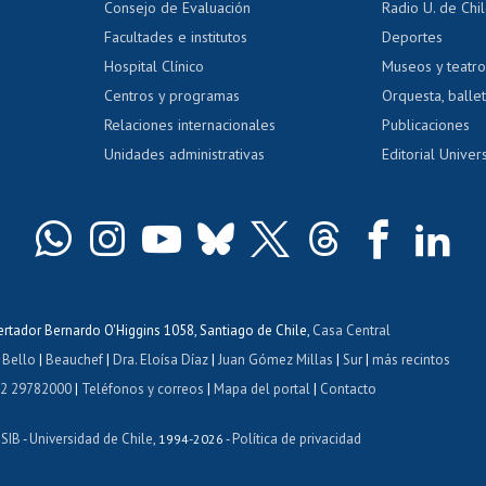
Consejo de Evaluación
Radio U. de Chi
Postulación al AUCAI
y grados
Editar pági
Facultades e institutos
Deportes
Hospital Clínico
Museos y teatr
da tecnológica
Tarjeta TUI
Wifi
Acoso laboral
s
Centros y programas
Orquesta, ballet
Relaciones internacionales
Publicaciones
Unidades administrativas
Editorial Univers
bertador Bernardo O'Higgins 1058, Santiago de Chile,
Casa Central
 Bello
|
Beauchef
|
Dra. Eloísa Díaz
|
Juan Gómez Millas
|
Sur
|
más recintos
 2 29782000
|
Teléfonos y correos
|
Mapa del portal
|
Contacto
ISIB
Universidad de Chile
Política de privacidad
-
, 1994-2026 -