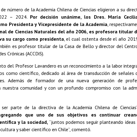
e número de la Academia Chilena de Ciencias eligieron a su direc
2022 – 2024.
Por decisión unánime, los Dres. María Cecili
mo Presidenta y Vicepresidente de la Academia
, respectivame
al de Ciencias Naturales del año 2006, es profesora titular d
eva su cargo como presidenta
, el cual ostenta desde el año 2019.
bién es profesor titular de la Casa de Bello y director del Ce
es Crónicas (ACCDiS).
o del Profesor Lavandero es un reconocimiento a la labor integra
s como científico, dedicado al área de transducción de señales
ares. Además de formador de una nueva generación de profes
ra nuestra comunidad y con un profundo compromiso con la admi
 ser parte de la directiva de la Academia Chilena de Ciencia
agregando que uno de sus objetivos es continuar crean
ntífica y la sociedad,
“juntos podemos seguir planteando ideas s
cultura y saber científico en Chile”, comentó.