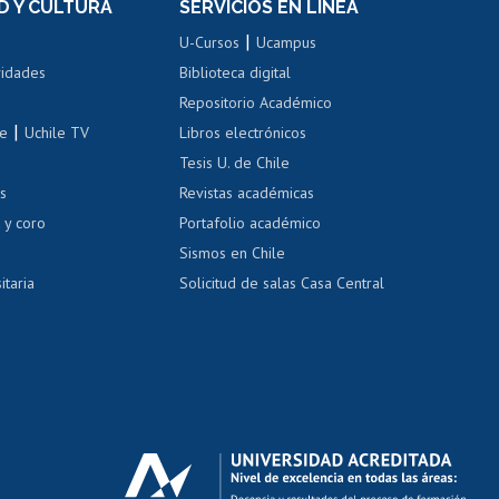
D Y CULTURA
SERVICIOS EN LÍNEA
ovilidad interna
Inscripción de asignaturas
|
 de renta
U-Cursos
Ucampus
Cursos de español
 de renta
vidades
Biblioteca digital
Repositorio Académico
correo uchile
|
le
Uchile TV
Libros electrónicos
nas blancas
Tesis U. de Chile
os
Revistas académicas
, sexual y violencia
Denuncias administrativas
 y coro
Portafolio académico
Sismos en Chile
itaria
Solicitud de salas Casa Central