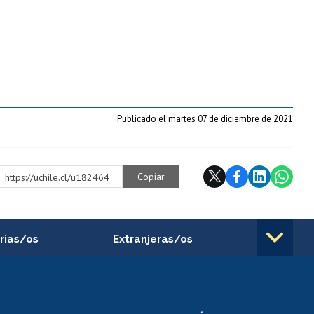
Publicado el martes 07 de diciembre de 2021
Copiar
https://uchile.cl/u182464
rias/os
Extranjeras/os
rnos de
Revalidación y reconocimiento
n
de títulos
el personal
Postulación al Programa de
Movilidad Estudiantil