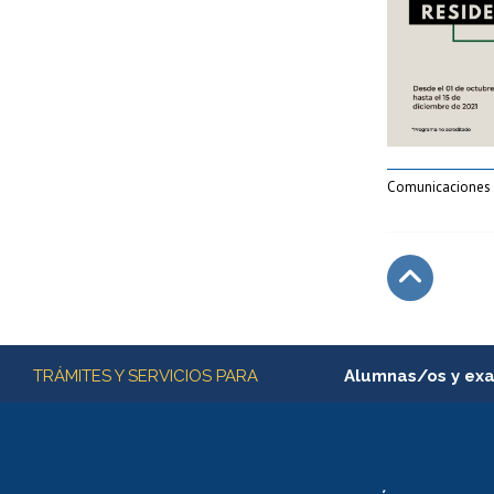
Comunicaciones 
Subir
Más información
TRÁMITES Y SERVICIOS PARA
Alumnas/os y ex
Matrícula en línea
Inscripción y cambio d
Consulta y certificado