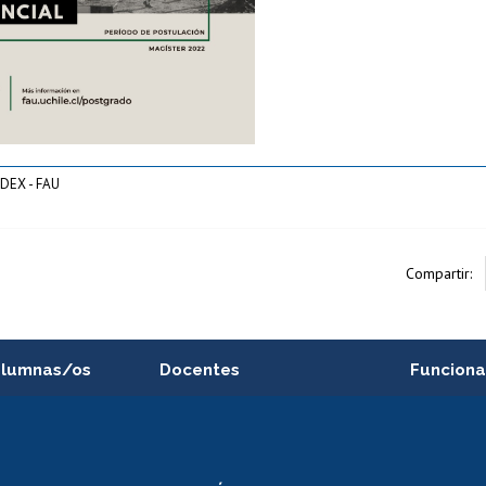
DEX - FAU
Compartir:
alumnas/os
Docentes
Funciona
Postulación a concursos
Cursos inte
internos de investigación
capacitació
e asignaturas
Consulta a bases de datos
Bienestar d
 de notas