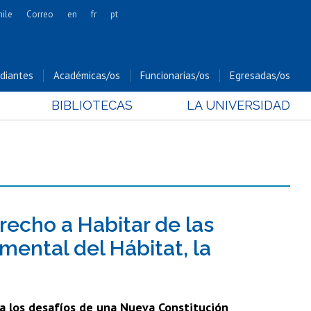
hile
Correo
en
fr
pt
Artes
Cs. Agronómicas
diantes
Académicas/os
Funcionarias/os
Egresadas/os
Cs. Forestales y Conservación
BIBLIOTECAS
LA UNIVERSIDAD
Cs. Sociales
Comunicación e Imagen
Economía y Negocios
Gobierno
Odontología
Estudios Internacionales
recho a Habitar de las
Bachillerato
ntal del Hábitat, la
Hospital Clínico
da los desafíos de una Nueva Constitución