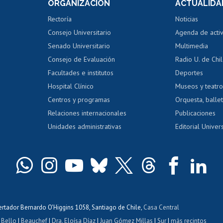
ORGANIZACIÓN
ACTUALIDA
Perfeccionamiento
Portal de m
 regular
Editar Portafolio Académico
Certificado
Rectoría
Noticias
tal
Evaluación docente
Certificado
Consejo Universitario
Agenda de acti
dito alumnos
honorarios
Calificación académica
Senado Universitario
Multimedia
dito exalumnos
Gestión de 
Consejo de Evaluación
Radio U. de Chi
Postulación al AUCAI
y grados
Editar pági
Facultades e institutos
Deportes
Hospital Clínico
Museos y teatr
da tecnológica
Tarjeta TUI
Wifi
Acoso laboral
s
Centros y programas
Orquesta, ballet
Relaciones internacionales
Publicaciones
Unidades administrativas
Editorial Univers
bertador Bernardo O'Higgins 1058, Santiago de Chile,
Casa Central
 Bello
|
Beauchef
|
Dra. Eloísa Díaz
|
Juan Gómez Millas
|
Sur
|
más recintos