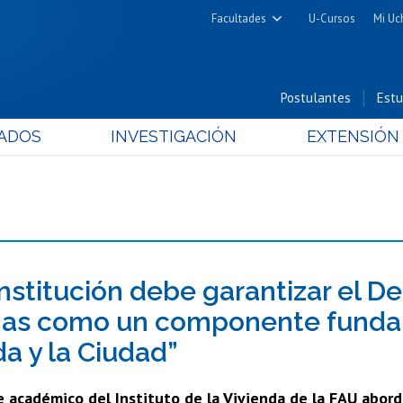
Facultades
U-Cursos
Mi Uc
Arquitectura y Urbanismo
Ciencias
Postulantes
Estu
Cs. Físicas y Matemáticas
ADOS
INVESTIGACIÓN
EXTENSIÓN
Cs. Químicas y Farmacéuticas
Cs. Veterinarias y Pecuarias
Derecho
Filosofía y Humanidades
Medicina
Estudios Avanzados en Educación
nstitución debe garantizar el De
Nutrición y Tecnología de
as como un componente fundame
Alimentos
da y la Ciudad”
e académico del Instituto de la Vivienda de la FAU abor