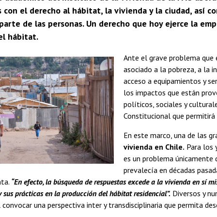
 con el derecho al hábitat, la vivienda y la ciudad, así
parte de las personas. Un derecho que hoy ejerce la emp
l hábitat.
Ante el grave problema que e
asociado a la pobreza, a la i
acceso a equipamientos y serv
los impactos que están pro
políticos, sociales y cultura
Constitucional que permitir
En este marco, una de las g
vivienda en Chile.
Para los y
es un problema únicamente d
prevalecía en décadas pasad
nta.
“En efecto, la búsqueda de respuestas excede a la vivienda en sí mi
y sus prácticas en la producción del hábitat residencial”.
Diversos y nu
l convocar una perspectiva inter y transdisciplinaria que permita des