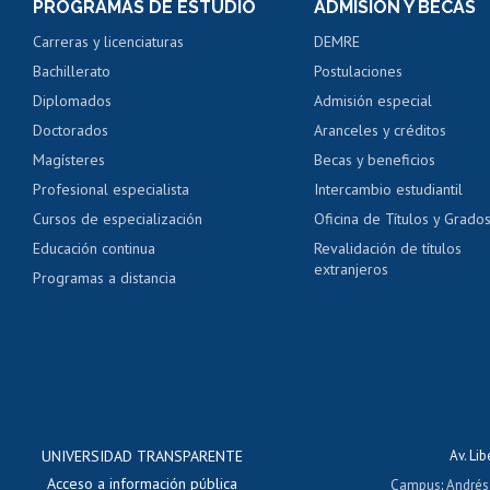
PROGRAMAS DE ESTUDIO
ADMISIÓN Y BECAS
Certificado de alumno
Carreras y licenciaturas
DEMRE
Servicio médico y den
Bachillerato
Postulaciones
Pago de arancel y cré
Diplomados
Admisión especial
Pago de arancel y cré
Doctorados
Aranceles y créditos
Certificado de títulos 
Magísteres
Becas y beneficios
Profesional especialista
Intercambio estudiantil
Mi Uchile
Ayu
Cursos de especialización
Oficina de Títulos y Grado
Educación continua
Revalidación de títulos
extranjeros
Programas a distancia
UNIVERSIDAD TRANSPARENTE
Av. Li
Acceso a información pública
Campus
:
Andrés