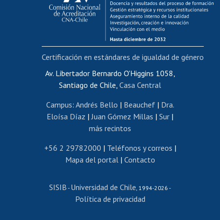
Funcionarias/os
Cursos internos de capacitación
Bienestar del personal
Certificación en estándares de igualdad de género
Portal de movilidad interna
Certificado de renta
Av. Libertador Bernardo O'Higgins 1058,
Santiago de Chile,
Casa Central
Certificado de renta honorarios
Gestión de correo uchile
Campus
:
Andrés Bello
|
Beauchef
|
Dra.
Editar páginas blancas
Eloísa Díaz
|
Juan Gómez Millas
|
Sur
|
más recintos
Extranjeras/os
Revalidación y reconocimiento de títulos
+56 2 29782000
|
Teléfonos y correos
|
Mapa del portal
|
Contacto
Postulación al Programa de Movilidad Estudiantil
Inscripción de asignaturas
SISIB
Universidad de Chile
Cursos de español
-
, 1994-2026 -
Política de privacidad
Mi Uchile
Ayuda tecnológica
Tarjeta TUI
Wifi