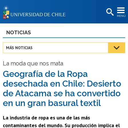
EXTENSIÓN
MENÚ
BIBLIOTECAS
LA UNIVERSIDAD
NOTICIAS
Postulantes
MÁS NOTICIAS
Estudiantes
La moda que nos mata
Académicas/os
Geografía de la Ropa
Funcionarias/os
desechada en Chile: Desierto
Egresadas/os
de Atacama se ha convertido
en un gran basural textil
La industria de ropa es una de las más
contaminantes del mundo. Su producción implica el