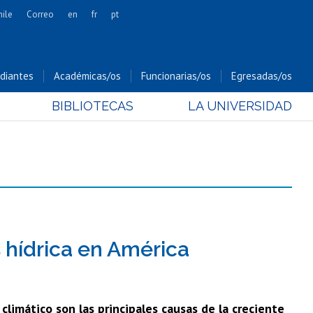
hile
Correo
en
fr
pt
Artes
Cs. Agronómicas
diantes
Académicas/os
Funcionarias/os
Egresadas/os
Cs. Forestales y Conservación
BIBLIOTECAS
LA UNIVERSIDAD
Cs. Sociales
Comunicación e Imagen
Economía y Negocios
Gobierno
Odontología
Estudios Internacionales
Bachillerato
s hídrica en América
Hospital Clínico
climático son las principales causas de la creciente