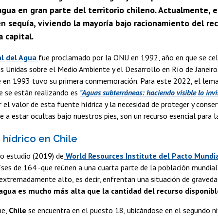
gua en gran parte del territorio chileno. Actualmente, e
n sequía, viviendo la mayoría bajo racionamiento del re
a capital.
l del Agua
fue proclamado por la ONU en 1992, año en que se cel
s Unidas sobre el Medio Ambiente y el Desarrollo en Río de Janeiro. 
e en 1993 tuvo su primera conmemoración. Para este 2022, el lema
e se están realizando es
"Aguas subterráneas: haciendo visible lo invis
 el valor de esta fuente hídrica y la necesidad de proteger y cons
e a estar ocultas bajo nuestros pies, son un recurso esencial para l
 hídrico en Chile
o estudio (2019) de
World Resources Institute del Pacto Mundia
ses de 164 -que reúnen a una cuarta parte de la población mundial
 extremadamente alto, es decir, enfrentan una situación de graveda
gua es mucho más alta que la cantidad del recurso disponibl
me,
Chile
se encuentra en el puesto 18, ubicándose en el segundo 