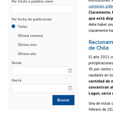
instituciones.
Por título o palabra clave
camiones aljib
Claramente, 
que está dis
debe haber un
Todas
claramente hay
Última semana
Racionami
Último mes
de Chile
Último año
El año 2021 ce
precipitacione
Desde
45 por ciento 
caudales en lo
Hasta
cantidad de 
concentran al
Lagos, cerca
Una de estas 
febrero de 20