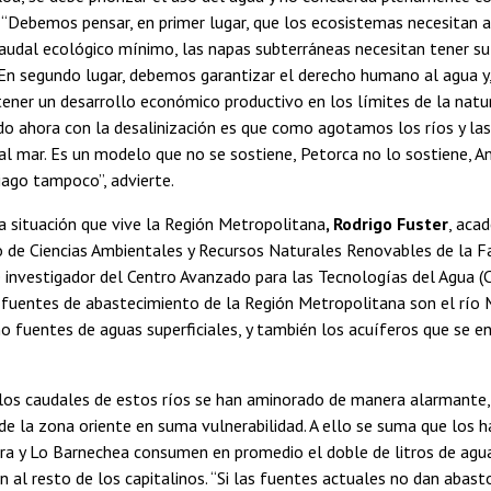
. “Debemos pensar, en primer lugar, que los ecosistemas necesitan a
audal ecológico mínimo, las napas subterráneas necesitan tener su 
En segundo lugar, debemos garantizar el derecho humano al agua y, 
ner un desarrollo económico productivo en los límites de la natur
do ahora con la desalinización es que como agotamos los ríos y la
al mar. Es un modelo que no se sostiene, Petorca no lo sostiene, 
iago tampoco”, advierte.
la situación que vive la Región Metropolitana
, Rodrigo Fuster
, aca
de Ciencias Ambientales y Recursos Naturales Renovables de la Fa
investigador del Centro Avanzado para las Tecnologías del Agua (
s fuentes de abastecimiento de la Región Metropolitana son el río M
fuentes de aguas superficiales, y también los acuíferos que se e
los caudales de estos ríos se han aminorado de manera alarmante, 
e la zona oriente en suma vulnerabilidad. A ello se suma que los h
ra y Lo Barnechea consumen en promedio el doble de litros de agua
 al resto de los capitalinos. “Si las fuentes actuales no dan abasto,