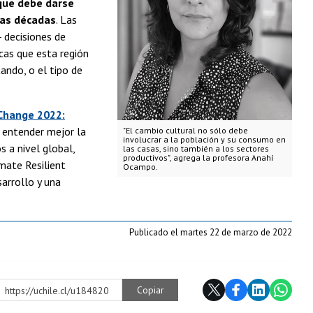
 que debe darse
mas décadas
. Las
 decisiones de
icas que esta región
ando, o el tipo de
 Change 2022:
 entender mejor la
"El cambio cultural no sólo debe
involucrar a la población y su consumo en
 a nivel global,
las casas, sino también a los sectores
productivos", agrega la profesora Anahí
imate Resilient
Ocampo.
arrollo y una
Publicado el martes 22 de marzo de 2022
Copiar
https://uchile.cl/u184820