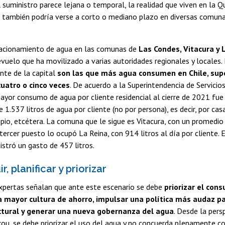
 suministro parece lejana o temporal, la realidad que viven en la Q
s también podría verse a corto o mediano plazo en diversas comun
racionamiento de agua en las comunas de
Las Condes, Vitacura y
vuelo que ha movilizado a varias autoridades regionales y locales
ente de la capital
son las que más agua consumen en Chile, sup
uatro o cinco veces
. De acuerdo a la Superintendencia de Servicios
yor consumo de agua por cliente residencial al cierre de 2021 fue
1.537 litros de agua por cliente (no por persona), es decir, por casa
ipio, etcétera. La comuna que le sigue es Vitacura, con un promedio 
l tercer puesto lo ocupó La Reina, con 914 litros al día por cliente.
istró un gasto de 457 litros.
r, planificar y priorizar
expertas señalan que ante este escenario se debe
priorizar el co
 mayor cultura de ahorro, impulsar una política más audaz pa
ctural y generar una nueva gobernanza del agua
. Desde la pers
kou, se debe priorizar el uso del agua y no concuerda plenamente co