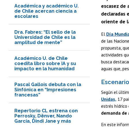
escasez de a
Académica y académico U.
de Chile acercan ciencia a
declaradas e
escolares
oriente de l
Dra. Fabres: “El sello de la
El
Día Mundia
Universidad de Chile es la
de las Nacione
amplitud de mente”
propuesta, qu
actividades qu
Académico U. de Chile
busca destacar
coedita libro sobre IA y su
aguas que, pes
impacto en la humanidad
Escenario
Pascal Gallois debuta con la
Sinfónica en “Impresiones
Según el últim
francesas”
Unidas,
17 paí
estrés hídrico
Repertorio CL estrena con
demanda de a
Perrosky, Dënver, Nando
García, Dindi Jane y más
En este infor