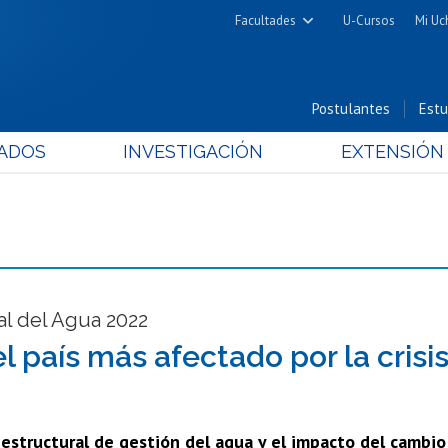
Facultades
U-Cursos
Mi Uc
Arquitectura y Urbanismo
Ciencias
Postulantes
Estu
Cs. Físicas y Matemáticas
ADOS
INVESTIGACIÓN
EXTENSIÓN
Cs. Químicas y Farmacéuticas
Cs. Veterinarias y Pecuarias
Derecho
Filosofía y Humanidades
Medicina
Estudios Avanzados en Educación
al del Agua 2022
Nutrición y Tecnología de
el país más afectado por la crisi
Alimentos
estructural de gestión del agua y el impacto del cambio 