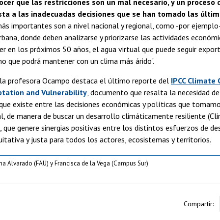
cer que las restricciones son un mal necesario, y un proceso
ta a las inadecuadas decisiones que se han tomado las últi
más importantes son a nivel nacional y regional, como -por ejemplo-
urbana, donde deben analizarse y priorizarse las actividades económ
 en los próximos 50 años, el agua virtual que puede seguir export
no que podrá mantener con un clima más árido".
, la profesora Ocampo destaca el último reporte del
IPCC Climate
tation and Vulnerability
, documento que resalta la necesidad de
que existe entre las decisiones económicas y políticas que tomamos
al, de manera de buscar un desarrollo climáticamente resiliente (Cl
que genere sinergias positivas entre los distintos esfuerzos de des
itativa y justa para todos los actores, ecosistemas y territorios.
na Alvarado (FAU) y Francisca de la Vega (Campus Sur)
Compartir: