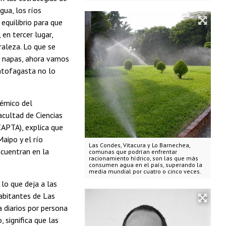
gua, los ríos
equilibrio para que
en tercer lugar,
aleza. Lo que se
s napas, ahora vamos
Antofagasta no lo
démico del
cultad de Ciencias
CAPTA), explica que
aipo y el río
Las Condes, Vitacura y Lo Barnechea,
ncuentran en la
comunas que podrían enfrentar
racionamiento hídrico, son las que más
consumen agua en el país, superando la
media mundial por cuatro o cinco veces.
lo que deja a las
abitantes de Las
 diarios por persona
 significa que las