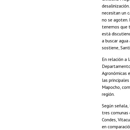
desalinización
necesitan un c
no se agoten. 
tenemos que te
está discutien
a buscar agua 
sostiene, Sant
En relación a 
Departamento 
Agronómicas e 
las principale
Mapocho, como 
región.
Según señala, 
tres comunas d
Condes, Vitacu
en comparación