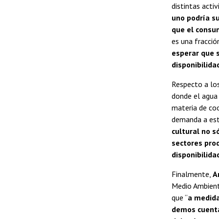
distintas acti
uno podría su
que el cons
es una fracció
esperar que s
disponibilid
Respecto a los
donde el agua 
materia de coo
demanda a esta
cultural no s
sectores pro
disponibilida
Finalmente,
A
Medio Ambiente
que “
a medida
demos cuenta