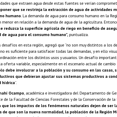
vidades que extraen agua desde estas fuentes se verían comprometi
poner que se restrinja la extracción de agua de actividades m
umo humano
. La demanda de agua para consumo humano en la Reg
n menor en relación a la demanda de agua de la agricultura. Entonc
e reduzca la superficie agrícola de riego en beneficio de asegu
ad de agua para el consumo humano”,
puntualiza.
 desafíos en esta región, agregó que “no son muy distintos a los d
no es suficiente para satisfacer todas las demandas, y en ello visu
rdinación entre los distintos usos y usuarios. Un desafío important
 oferta variable, especialmente en el escenario actual de cambio c
ólo debe involucrar a la población y su consumo en las casas, 
ductivos que debieran ajustar sus sistemas productivos a con
d hídrica
”.
nahí Ocampo
, académica e investigadora del Departamento de Ges
 de la Facultad de Ciencias Forestales y de la Conservación de la
 que los impactos de los fenómenos naturales dejen de ser la
 de que son la nueva normalidad, la población de la Región M