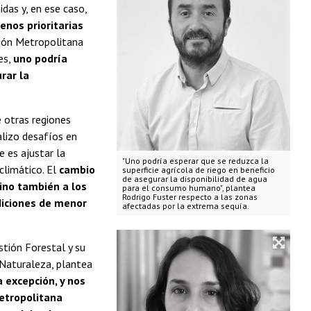
das y, en ese caso,
enos prioritarias
ión Metropolitana
es,
uno podría
rar la
e otras regiones
alizo desafíos en
e es ajustar la
"Uno podría esperar que se reduzca la
limático. El
cambio
superficie agrícola de riego en beneficio
de asegurar la disponibilidad de agua
sino también a los
para el consumo humano", plantea
Rodrigo Fuster respecto a las zonas
diciones de menor
afectadas por la extrema sequía.
tión Forestal y su
 Naturaleza, plantea
 excepción, y nos
etropolitana