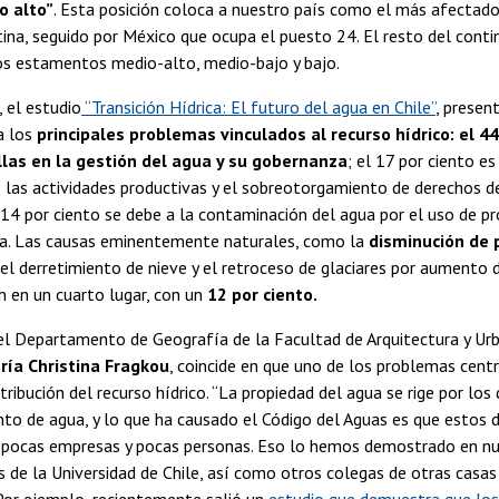
o alto”
. Esta posición coloca a nuestro país como el más afectado
ina, seguido por México que ocupa el puesto 24. El resto del conti
los estamentos medio-alto, medio-bajo y bajo.
, el estudio
“Transición Hídrica: El futuro del agua en Chile”
, presen
ca los
principales problemas vinculados al recurso hídrico: el 44
las en la gestión del agua y su gobernanza
; el 17 por ciento e
e las actividades productivas y el sobreotorgamiento de derechos 
 14 por ciento se debe a la contaminación del agua por el uso de p
ria. Las causas eminentemente naturales, como la
disminución de 
 el derretimiento de nieve y el retroceso de glaciares por aumento
n en un cuarto lugar, con un
12 por ciento.
el Departamento de Geografía de la Facultad de Arquitectura y Ur
ría Christina Fragkou
, coincide en que uno de los problemas centr
stribución del recurso hídrico. “La propiedad del agua se rige por los
to de agua, y lo que ha causado el Código del Aguas es que estos 
pocas empresas y pocas personas. Eso lo hemos demostrado en nu
s de la Universidad de Chile, así como otros colegas de otras casas