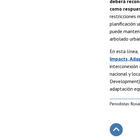
deberá recono
como respues
restricciones 
planificación 
puede mantener
arbolado urba
En esta línea
Impacts, Adap
interconexión 
nacional y loc
Development), 
adaptación equ
Periodistas: Roxa