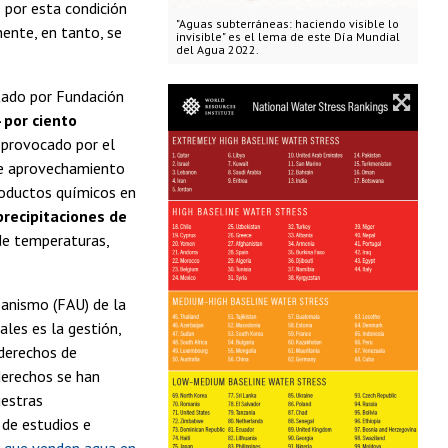
 por esta condición
"Aguas subterráneas: haciendo visible lo
nente, en tanto, se
invisible" es el lema de este Día Mundial
del Agua 2022.
tado por Fundación
 por ciento
s provocado por el
de aprovechamiento
roductos químicos en
precipitaciones de
 de temperaturas,
banismo (FAU) de la
ales es la gestión,
 derechos de
derechos se han
estras
 de estudios e