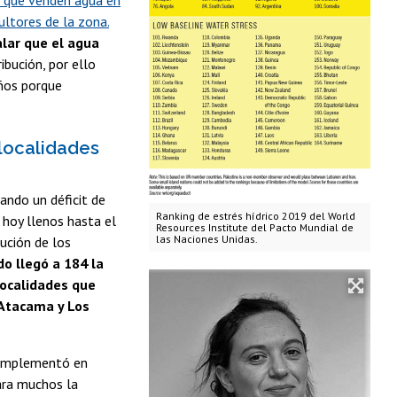
s que venden agua en
ultores de la zona.
lar que el agua
ribución, por ello
años porque
localidades
ando un déficit de
Ranking de estrés hídrico 2019 del World
 hoy llenos hasta el
Resources Institute del Pacto Mundial de
las Naciones Unidas.
ución de los
do llegó a 184 la
localidades que
e Atacama y Los
e implementó en
ara muchos la