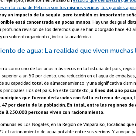
 Por ejemplo, recientemente salió un
estudio que demuestra que lo
es en la zona de Petorca son los mismos vecinos, los grandes agric
hay un impacto de la sequía, pero también es importante seña
ponible está concentrada en pocas manos
. Hay una desigual dist
a profunda revisión de los derechos que se han otorgado hace 40 
 un sobreotorgamiento”, indica la académica.
ento de agua: La realidad que viven muchas 
rró como uno de los años más secos en la historia del país, registr
s superior a un 50 por ciento, una reducción en el agua de embalses,
de su capacidad total de almacenamiento, y una significativa dismin
s principales ríos del país. En este contexto,
a fines del año pasa
municipios que fueron declarados con falta extrema de agua, 
 47 por ciento de la población. En total, entre las regiones d
 de 8.250.000 personas viven con racionamiento.
comunas es Los Nogales, en la Región de Valparaíso, localidad qu
22 el racionamiento de agua potable entre sus vecinos. Y aunque p