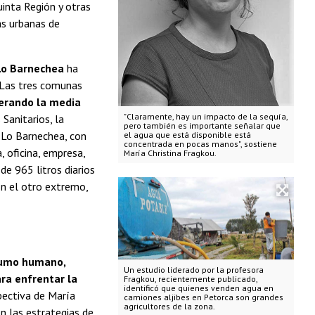
uinta Región y otras
as urbanas de
 Lo Barnechea
ha
. Las tres comunas
erando la media
"Claramente, hay un impacto de la sequía,
 Sanitarios, la
pero también es importante señalar que
 Lo Barnechea, con
el agua que está disponible está
concentrada en pocas manos", sostiene
, oficina, empresa,
María Christina Fragkou.
de 965 litros diarios
 En el otro extremo,
nsumo humano,
Un estudio liderado por la profesora
ra enfrentar la
Fragkou, recientemente publicado,
identificó que quienes venden agua en
pectiva de María
camiones aljibes en Petorca son grandes
agricultores de la zona.
n las estrategias de