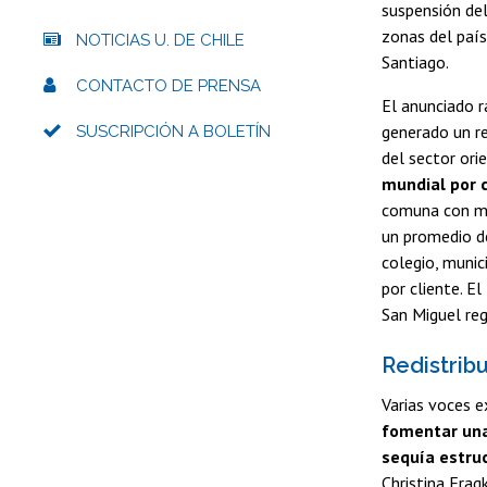
suspensión del
zonas del paí
NOTICIAS U. DE CHILE
Santiago.
CONTACTO DE PRENSA
El anunciado 
generado un re
SUSCRIPCIÓN A BOLETÍN
del sector ori
mundial por c
comuna con ma
un promedio de 
colegio, munic
por cliente. E
San Miguel reg
Redistribui
Varias voces 
fomentar una
sequía estru
Christina Frag