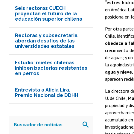
“estrés hídric
Seis rectoras CUECH
en América Lat
proyectan el futuro de la
posiciona en 
educación superior chilena
Por otra parte
Rectoras y subsecretaria
Chile, identifi
abordan desafíos de las
obedece a fal
universidades estatales
crecimiento d
de aguas; y un
Estudio: mieles chilenas
la agroindust
inhiben bacterias resistentes
agua y nieve
,
en perros
aparecen recié
Entrevista a Alicia Lira,
La directora d
Premio Nacional de DDHH
U. de Chile,
Ma
propiedad y di
aprovechamien
acumulado en 
investigacione