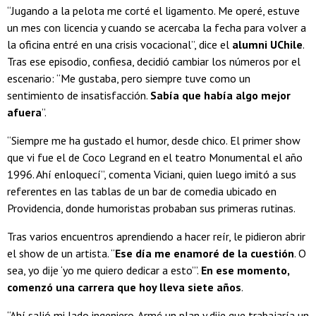
“Jugando a la pelota me corté el ligamento. Me operé, estuve
un mes con licencia y cuando se acercaba la fecha para volver a
la oficina entré en una crisis vocacional”, dice el
alumni UChile
.
Tras ese episodio, confiesa, decidió cambiar los números por el
escenario: “Me gustaba, pero siempre tuve como un
sentimiento de insatisfacción.
Sabía que había algo mejor
afuera
”.
“Siempre me ha gustado el humor, desde chico. El primer show
que vi fue el de Coco Legrand en el teatro Monumental el año
1996. Ahí enloquecí”, comenta Viciani, quien luego imitó a sus
referentes en las tablas de un bar de comedia ubicado en
Providencia, donde humoristas probaban sus primeras rutinas.
Tras varios encuentros aprendiendo a hacer reír, le pidieron abrir
el show de un artista. “
Ese día me enamoré de la cuestión
. O
sea, yo dije ‘yo me quiero dedicar a esto’”.
En ese momento,
comenzó una carrera que hoy lleva siete años
.
“Ahí salió mi lado ingeniero. Armé un plan y dije que trabajaría un