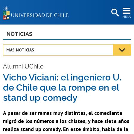
EXTENSIÓN
MENÚ
BIBLIOTECAS
LA UNIVERSIDAD
NOTICIAS
Postulantes
MÁS NOTICIAS
Estudiantes
Alumni UChile
Académicas/os
Vicho Viciani: el ingeniero U.
Funcionarias/os
de Chile que la rompe en el
Egresadas/os
stand up comedy
A pesar de ser ramas muy distintas, el comediante
migró de los números a los chistes, y hace siete años
realiza stand up comedy. En este ámbito, habla de la