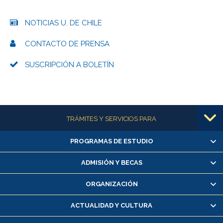
NOTICIAS U. DE CHILE
CONTACTO DE PRENSA
SUSCRIPCIÓN A BOLETÍN
Más información
TRÁMITES Y SERVICIOS PARA
PROGRAMAS DE ESTUDIO
Alumnas/os y exalumnas/os
Matrícula en línea
ADMISIÓN Y BECAS
Inscripción y cambio de asignaturas
ORGANIZACIÓN
Consulta y certificado de notas
Certificado de alumno regular
ACTUALIDAD Y CULTURA
Servicio médico y dental