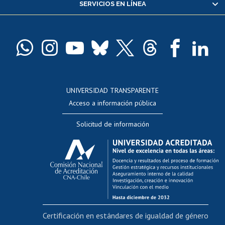
SERVICIOS EN LÍNEA
Pago de arancel y crédito alumnos
Pago de arancel y crédito exalumnos
Certificado de títulos y grados
Docentes
Postulación a concursos internos de investigación
Consulta a bases de datos
UNIVERSIDAD TRANSPARENTE
Perfeccionamiento
Acceso a información pública
Editar Portafolio Académico
Solicitud de información
Evaluación docente
Calificación académica
Postulación al AUCAI
Funcionarias/os
Cursos internos de capacitación
Bienestar del personal
Certificación en estándares de igualdad de género
Portal de movilidad interna