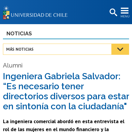
EXTENSIÓN
MENÚ
BIBLIOTECAS
LA UNIVERSIDAD
NOTICIAS
Postulantes
MÁS NOTICIAS
Estudiantes
Alumni
Académicas/os
Ingeniera Gabriela Salvador:
Funcionarias/os
“Es necesario tener
Egresadas/os
directorios diversos para estar
en sintonía con la ciudadanía"
La ingeniera comercial abordó en esta entrevista el
rol de las mujeres en el mundo financiero y la