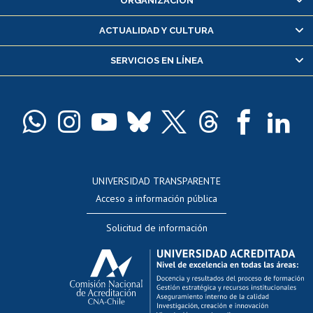
ORGANIZACIÓN
Consulta y certificado de notas
Certificado de alumno regular
ACTUALIDAD Y CULTURA
Servicio médico y dental
SERVICIOS EN LÍNEA
Pago de arancel y crédito alumnos
Pago de arancel y crédito exalumnos
Certificado de títulos y grados
Docentes
Postulación a concursos internos de investigación
Consulta a bases de datos
UNIVERSIDAD TRANSPARENTE
Perfeccionamiento
Acceso a información pública
Editar Portafolio Académico
Solicitud de información
Evaluación docente
Calificación académica
Postulación al AUCAI
Funcionarias/os