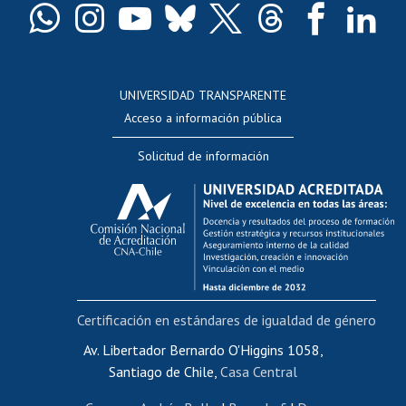
Docentes
Postulación a concursos internos de investigación
Consulta a bases de datos
UNIVERSIDAD TRANSPARENTE
Perfeccionamiento
Acceso a información pública
Editar Portafolio Académico
Solicitud de información
Evaluación docente
Calificación académica
Postulación al AUCAI
Funcionarias/os
Cursos internos de capacitación
Bienestar del personal
Certificación en estándares de igualdad de género
Portal de movilidad interna
Certificado de renta
Av. Libertador Bernardo O'Higgins 1058,
Santiago de Chile,
Casa Central
Certificado de renta honorarios
Gestión de correo uchile