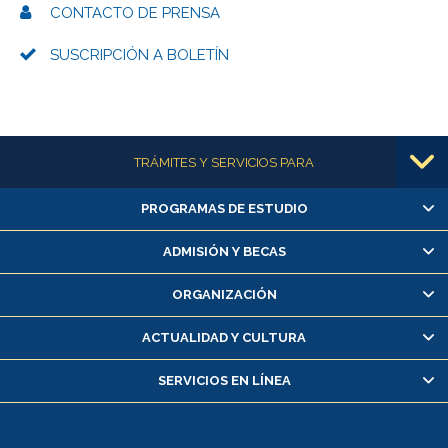
CONTACTO DE PRENSA
SUSCRIPCIÓN A BOLETÍN
Más información
TRÁMITES Y SERVICIOS PARA
PROGRAMAS DE ESTUDIO
Alumnas/os y exalumnas/os
Matrícula en línea
ADMISIÓN Y BECAS
Inscripción y cambio de asignaturas
ORGANIZACIÓN
Consulta y certificado de notas
Certificado de alumno regular
ACTUALIDAD Y CULTURA
Servicio médico y dental
SERVICIOS EN LÍNEA
Pago de arancel y crédito alumnos
Pago de arancel y crédito exalumnos
Certificado de títulos y grados