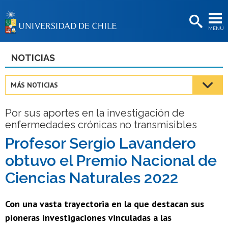
EXTENSIÓN
MENÚ
BIBLIOTECAS
LA UNIVERSIDAD
NOTICIAS
Postulantes
MÁS NOTICIAS
Estudiantes
Por sus aportes en la investigación de
Académicas/os
enfermedades crónicas no transmisibles
Funcionarias/os
Profesor Sergio Lavandero
obtuvo el Premio Nacional de
Egresadas/os
Ciencias Naturales 2022
Con una vasta trayectoria en la que destacan sus
pioneras investigaciones vinculadas a las