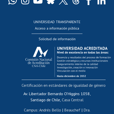
Docentes
Postulación a concursos internos de investigación
Consulta a bases de datos
UNIVERSIDAD TRANSPARENTE
Perfeccionamiento
Acceso a información pública
Editar Portafolio Académico
Solicitud de información
Evaluación docente
Calificación académica
Postulación al AUCAI
Funcionarias/os
Cursos internos de capacitación
Bienestar del personal
Certificación en estándares de igualdad de género
Portal de movilidad interna
Certificado de renta
Av. Libertador Bernardo O'Higgins 1058,
Santiago de Chile,
Casa Central
Certificado de renta honorarios
Gestión de correo uchile
Campus
:
Andrés Bello
|
Beauchef
|
Dra.
Editar páginas blancas