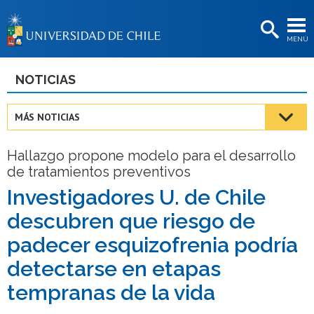
EXTENSIÓN
MENÚ
BIBLIOTECAS
LA UNIVERSIDAD
NOTICIAS
Postulantes
MÁS NOTICIAS
Estudiantes
Hallazgo propone modelo para el desarrollo
Académicas/os
de tratamientos preventivos
Funcionarias/os
Investigadores U. de Chile
descubren que riesgo de
Egresadas/os
padecer esquizofrenia podría
detectarse en etapas
tempranas de la vida