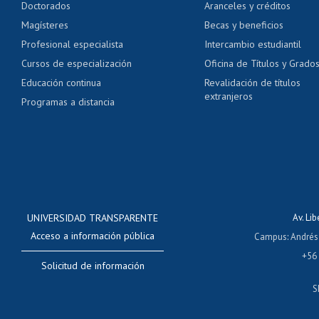
Doctorados
Aranceles y créditos
Certificado de títulos 
Magísteres
Becas y beneficios
Profesional especialista
Intercambio estudiantil
Mi Uchile
Ayu
Cursos de especialización
Oficina de Títulos y Grado
Educación continua
Revalidación de títulos
extranjeros
Programas a distancia
UNIVERSIDAD TRANSPARENTE
Av. Li
Acceso a información pública
Campus
:
Andrés
+56
Solicitud de información
S