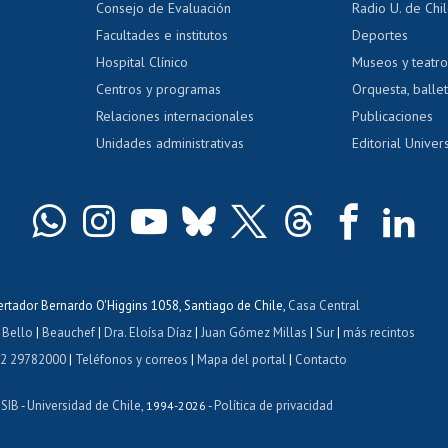
Consejo de Evaluación
Radio U. de Chi
Postulación al AUCAI
y grados
Editar pági
Facultades e institutos
Deportes
Hospital Clínico
Museos y teatr
da tecnológica
Tarjeta TUI
Wifi
Acoso laboral
s
Centros y programas
Orquesta, ballet
Relaciones internacionales
Publicaciones
Unidades administrativas
Editorial Univers
bertador Bernardo O'Higgins 1058, Santiago de Chile,
Casa Central
 Bello
|
Beauchef
|
Dra. Eloísa Díaz
|
Juan Gómez Millas
|
Sur
|
más recintos
 2 29782000
|
Teléfonos y correos
|
Mapa del portal
|
Contacto
ISIB
Universidad de Chile
Política de privacidad
-
, 1994-2026 -