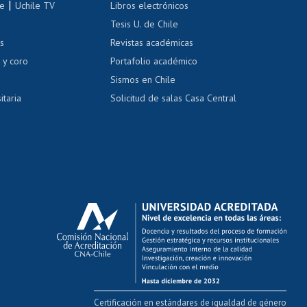
|
le
Uchile TV
Libros electrónicos
nas blancas
Tesis U. de Chile
os
Revistas académicas
, sexual y violencia
Denuncias administrativas
 y coro
Portafolio académico
Sismos en Chile
itaria
Solicitud de salas Casa Central
Certificación en estándares de igualdad de género