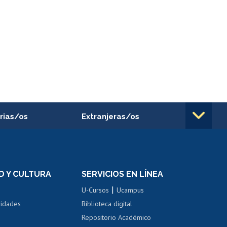
rias/os
Extranjeras/os
rnos de
Revalidación y reconocimiento
n
de títulos
el personal
Postulación al Programa de
Movilidad Estudiantil
D Y CULTURA
SERVICIOS EN LÍNEA
ovilidad interna
Inscripción de asignaturas
|
 de renta
U-Cursos
Ucampus
Cursos de español
 de renta
vidades
Biblioteca digital
Repositorio Académico
correo uchile