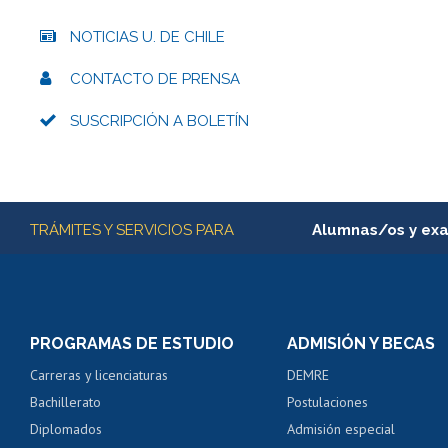
NOTICIAS U. DE CHILE
CONTACTO DE PRENSA
SUSCRIPCIÓN A BOLETÍN
Más información
TRÁMITES Y SERVICIOS PARA
Alumnas/os y ex
Matrícula en línea
Inscripción y cambio d
Consulta y certificado
PROGRAMAS DE ESTUDIO
ADMISIÓN Y BECAS
Certificado de alumno
Carreras y licenciaturas
DEMRE
Servicio médico y den
Bachillerato
Postulaciones
Pago de arancel y cré
Diplomados
Admisión especial
Pago de arancel y cré