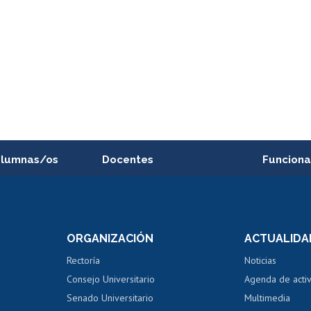
alumnas/os
Docentes
Funciona
Postulación a concursos
Cursos inte
internos de investigación
capacitació
e asignaturas
Consulta a bases de datos
Bienestar d
 de notas
ORGANIZACIÓN
ACTUALIDA
Perfeccionamiento
Portal de m
 regular
Editar Portafolio Académico
Certificado
Rectoría
Noticias
tal
Evaluación docente
Certificado
Consejo Universitario
Agenda de acti
dito alumnos
honorarios
Calificación académica
Senado Universitario
Multimedia
dito exalumnos
Gestión de 