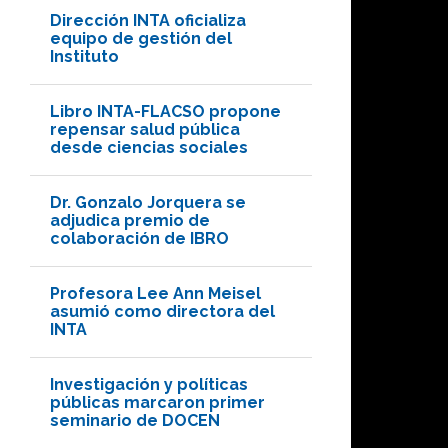
Dirección INTA oficializa
equipo de gestión del
Instituto
Libro INTA-FLACSO propone
repensar salud pública
desde ciencias sociales
Dr. Gonzalo Jorquera se
adjudica premio de
colaboración de IBRO
Profesora Lee Ann Meisel
asumió como directora del
INTA
Investigación y políticas
públicas marcaron primer
seminario de DOCEN