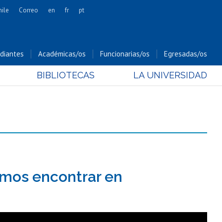
hile
Correo
en
fr
pt
Artes
Cs. Agronómicas
diantes
Académicas/os
Funcionarias/os
Egresadas/os
Cs. Forestales y Conservación
BIBLIOTECAS
LA UNIVERSIDAD
Cs. Sociales
Comunicación e Imagen
Economía y Negocios
Gobierno
Odontología
Estudios Internacionales
Bachillerato
emos encontrar en
Hospital Clínico