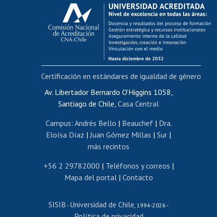
Calificación académica
Postulación al AUCAI
Funcionarias/os
Cursos internos de capacitación
Bienestar del personal
Certificación en estándares de igualdad de género
Portal de movilidad interna
Certificado de renta
Av. Libertador Bernardo O'Higgins 1058,
Santiago de Chile,
Casa Central
Certificado de renta honorarios
Gestión de correo uchile
Campus
:
Andrés Bello
|
Beauchef
|
Dra.
Editar páginas blancas
Eloísa Díaz
|
Juan Gómez Millas
|
Sur
|
más recintos
Extranjeras/os
Revalidación y reconocimiento de títulos
+56 2 29782000
|
Teléfonos y correos
|
Mapa del portal
|
Contacto
Postulación al Programa de Movilidad Estudiantil
Inscripción de asignaturas
SISIB
Universidad de Chile
Cursos de español
-
, 1994-2026 -
Política de privacidad