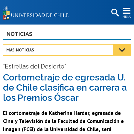
EXTENSIÓN
MENÚ
BIBLIOTECAS
LA UNIVERSIDAD
NOTICIAS
Postulantes
MÁS NOTICIAS
Estudiantes
“Estrellas del Desierto"
Académicas/os
Cortometraje de egresada U.
Funcionarias/os
de Chile clasifica en carrera a
Egresadas/os
los Premios Óscar
El cortometraje de Katherina Harder, egresada de
Cine y Televisión de la Facultad de Comunicación e
Imagen (FCEI) de la Universidad de Chile, será