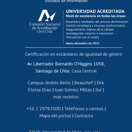
Solicitud de información
Evaluación docente
Calificación académica
Postulación al AUCAI
Funcionarias/os
Cursos internos de capacitación
Bienestar del personal
Certificación en estándares de igualdad de género
Portal de movilidad interna
Certificado de renta
Av. Libertador Bernardo O'Higgins 1058,
Santiago de Chile,
Casa Central
Certificado de renta honorarios
Gestión de correo uchile
Campus
:
Andrés Bello
|
Beauchef
|
Dra.
Editar páginas blancas
Eloísa Díaz
|
Juan Gómez Millas
|
Sur
|
más recintos
Extranjeras/os
Revalidación y reconocimiento de títulos
+56 2 29782000
|
Teléfonos y correos
|
Mapa del portal
|
Contacto
Postulación al Programa de Movilidad Estudiantil
Inscripción de asignaturas
SISIB
Universidad de Chile