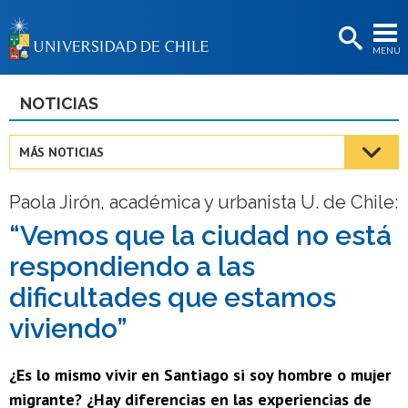
EXTENSIÓN
MENÚ
BIBLIOTECAS
LA UNIVERSIDAD
NOTICIAS
Postulantes
MÁS NOTICIAS
Estudiantes
Paola Jirón, académica y urbanista U. de Chile:
Académicas/os
“Vemos que la ciudad no está
Funcionarias/os
respondiendo a las
Egresadas/os
dificultades que estamos
viviendo”
¿Es lo mismo vivir en Santiago si soy hombre o mujer
migrante? ¿Hay diferencias en las experiencias de