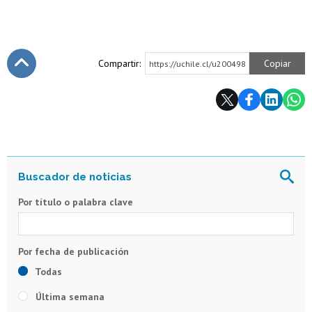
Compartir:
Copiar
https://uchile.cl/u200498
Subir
Por título o palabra clave
Todas
Última semana