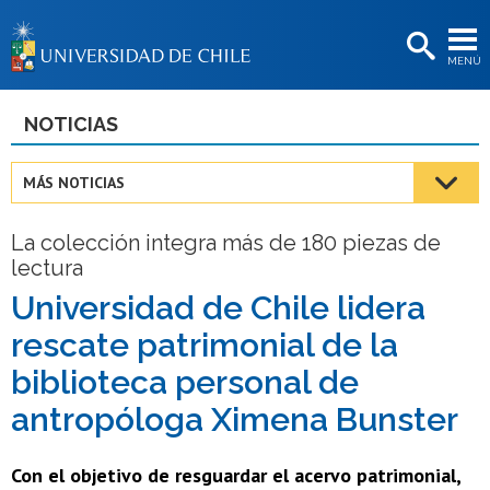
EXTENSIÓN
MENÚ
BIBLIOTECAS
LA UNIVERSIDAD
NOTICIAS
Postulantes
MÁS NOTICIAS
Estudiantes
La colección integra más de 180 piezas de
Académicas/os
lectura
Funcionarias/os
Universidad de Chile lidera
rescate patrimonial de la
Egresadas/os
biblioteca personal de
antropóloga Ximena Bunster
Con el objetivo de resguardar el acervo patrimonial,