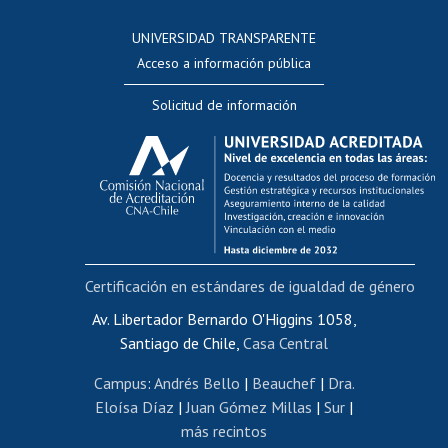
Consulta a bases de datos
UNIVERSIDAD TRANSPARENTE
Perfeccionamiento
Acceso a información pública
Editar Portafolio Académico
Solicitud de información
Evaluación docente
Calificación académica
Postulación al AUCAI
Funcionarias/os
Cursos internos de capacitación
Bienestar del personal
Certificación en estándares de igualdad de género
Portal de movilidad interna
Certificado de renta
Av. Libertador Bernardo O'Higgins 1058,
Santiago de Chile,
Casa Central
Certificado de renta honorarios
Gestión de correo uchile
Campus
:
Andrés Bello
|
Beauchef
|
Dra.
Editar páginas blancas
Eloísa Díaz
|
Juan Gómez Millas
|
Sur
|
más recintos
Extranjeras/os