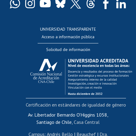
Docentes
Postulación a concursos internos de investigación
Consulta a bases de datos
UNIVERSIDAD TRANSPARENTE
Perfeccionamiento
Acceso a información pública
Editar Portafolio Académico
Solicitud de información
Evaluación docente
Calificación académica
Postulación al AUCAI
Funcionarias/os
Cursos internos de capacitación
Bienestar del personal
Certificación en estándares de igualdad de género
Portal de movilidad interna
Certificado de renta
Av. Libertador Bernardo O'Higgins 1058,
Santiago de Chile,
Casa Central
Certificado de renta honorarios
Gestión de correo uchile
Campus
:
Andrés Bello
|
Beauchef
|
Dra.