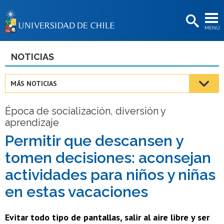
EXTENSIÓN
MENÚ
BIBLIOTECAS
LA UNIVERSIDAD
NOTICIAS
Postulantes
MÁS NOTICIAS
Estudiantes
Época de socialización, diversión y
Académicas/os
aprendizaje
Funcionarias/os
Permitir que descansen y
tomen decisiones: aconsejan
Egresadas/os
actividades para niños y niñas
en estas vacaciones
Evitar todo tipo de pantallas, salir al aire libre y ser