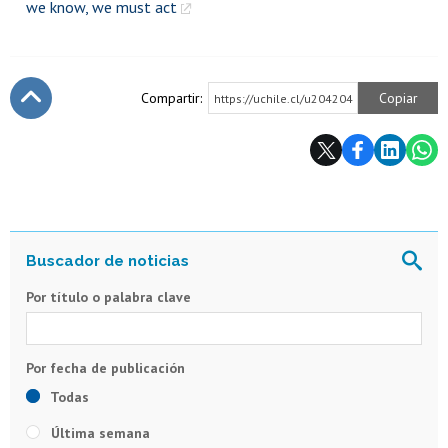
we know, we must act
Compartir:
Copiar
https://uchile.cl/u204204
Subir
Por título o palabra clave
Todas
Última semana