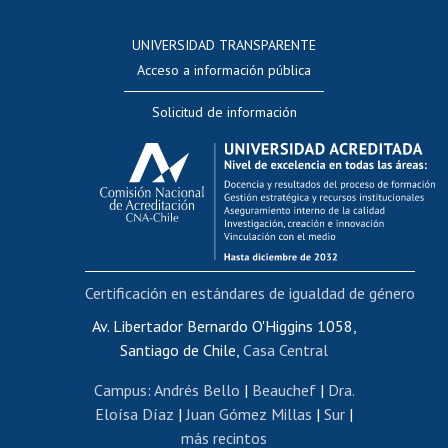
Postulación a concursos internos de investigación
Consulta a bases de datos
UNIVERSIDAD TRANSPARENTE
Perfeccionamiento
Acceso a información pública
Editar Portafolio Académico
Solicitud de información
Evaluación docente
Calificación académica
Postulación al AUCAI
Funcionarias/os
Cursos internos de capacitación
Bienestar del personal
Certificación en estándares de igualdad de género
Portal de movilidad interna
Certificado de renta
Av. Libertador Bernardo O'Higgins 1058,
Santiago de Chile,
Casa Central
Certificado de renta honorarios
Gestión de correo uchile
Campus
:
Andrés Bello
|
Beauchef
|
Dra.
Editar páginas blancas
Eloísa Díaz
|
Juan Gómez Millas
|
Sur
|
más recintos
Extranjeras/os