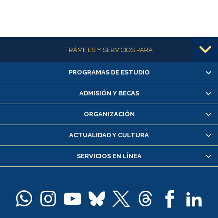
Más información
TRÁMITES Y SERVICIOS PARA
PROGRAMAS DE ESTUDIO
Alumnas/os y exalumnas/os
Matrícula en línea
ADMISIÓN Y BECAS
Inscripción y cambio de asignaturas
ORGANIZACIÓN
Consulta y certificado de notas
Certificado de alumno regular
ACTUALIDAD Y CULTURA
Servicio médico y dental
SERVICIOS EN LÍNEA
Pago de arancel y crédito alumnos
Pago de arancel y crédito exalumnos
Certificado de títulos y grados
Docentes