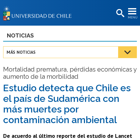
EXTENSIÓN
MENÚ
BIBLIOTECAS
LA UNIVERSIDAD
NOTICIAS
Postulantes
MÁS NOTICIAS
Estudiantes
Mortalidad prematura, pérdidas económicas y
Académicas/os
aumento de la morbilidad
Funcionarias/os
Estudio detecta que Chile es
el país de Sudamérica con
Egresadas/os
más muertes por
contaminación ambiental
De acuerdo al último reporte del estudio de Lancet