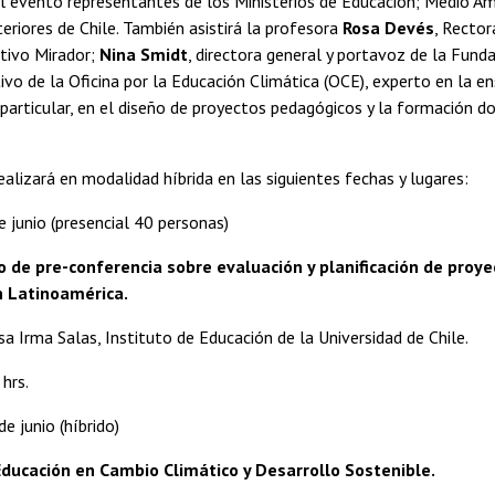
l evento representantes de los Ministerios de Educación; Medio Am
eriores de Chile. También asistirá la profesora
Rosa Devés
, Rector
tivo Mirador;
Nina Smidt
, directora general y portavoz de la Fund
tivo de la Oficina por la Educación Climática (OCE), experto en la en
 particular, en el diseño de proyectos pedagógicos y la formación d
ealizará en modalidad híbrida en las siguientes fechas y lugares:
 junio (presencial 40 personas)
o de pre-conferencia sobre evaluación y planificación de proy
n Latinoamérica.
sa Irma Salas, Instituto de Educación de la Universidad de Chile.
hrs.
e junio (híbrido)
ducación en Cambio Climático y Desarrollo Sostenible.