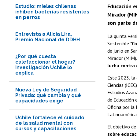
Educación en
Estudio: mieles chilenas
inhiben bacterias resistentes
Mirador (MI
en perros
son parte d
Entrevista a Alicia Lira,
La quinta vers
Premio Nacional de DDHH
Sostenible
"C
de junio en Sa
¿Por qué cuesta
Mirador (MIM).
calefaccionar el hogar?
lucha contra
Investigación Uchile lo
explica
Este 2023, la 
Ciencias (ICEC
Nueva Ley de Seguridad
Estudios Avanz
Privada: qué cambia y qué
de Educación e
capacidades exige
Oficina por la
Latinoamérica
Uchile fortalece el cuidado
de la salud mental con
El objetivo de
cursos y capacitaciones
sobre educac