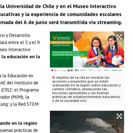
la Universidad de Chile y en el Museo Interactivo
ducativas y la experiencia de comunidades escolares
nada del 6 de junio será transmitida vía streaming.
co y Desarrollo
ará entre el 5 y el 9
useo Interactivo
 la educación en la
a la Educación en
El objetivo de la cita es mostrar las
acciones y proyectos que se están
IAE del Instituto de
realizando en la región sobre educación y
a (CR)2; el Programa
cambio climático, destacando las
lecciones aprendidas y las buenas
rador (MIM); la
prácticas de establecimientos educativos
y de la sociedad civil.
ftung; y la Red STEM
zando en la región
 buenas prácticas de