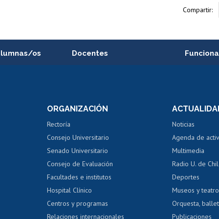
Compartir:
alumnas/os
Docentes
Funciona
Postulación a concursos
Cursos inte
internos de investigación
capacitació
e asignaturas
Consulta a bases de datos
Bienestar d
 de notas
ORGANIZACIÓN
ACTUALIDA
Perfeccionamiento
Portal de m
 regular
Editar Portafolio Académico
Certificado
Rectoría
Noticias
tal
Evaluación docente
Certificado
Consejo Universitario
Agenda de acti
dito alumnos
honorarios
Calificación académica
Senado Universitario
Multimedia
dito exalumnos
Gestión de 
Consejo de Evaluación
Radio U. de Chi
Postulación al AUCAI
y grados
Editar pági
Facultades e institutos
Deportes
Hospital Clínico
Museos y teatr
da tecnológica
Tarjeta TUI
Wifi
Acoso laboral
s
Centros y programas
Orquesta, ballet
Relaciones internacionales
Publicaciones