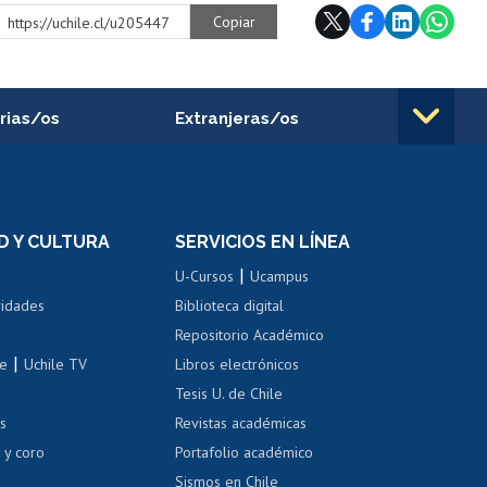
Copiar
https://uchile.cl/u205447
rias/os
Extranjeras/os
rnos de
Revalidación y reconocimiento
n
de títulos
el personal
Postulación al Programa de
Movilidad Estudiantil
D Y CULTURA
SERVICIOS EN LÍNEA
ovilidad interna
Inscripción de asignaturas
|
 de renta
U-Cursos
Ucampus
Cursos de español
 de renta
vidades
Biblioteca digital
Repositorio Académico
correo uchile
|
le
Uchile TV
Libros electrónicos
nas blancas
Tesis U. de Chile
os
Revistas académicas
, sexual y violencia
Denuncias administrativas
 y coro
Portafolio académico
Sismos en Chile