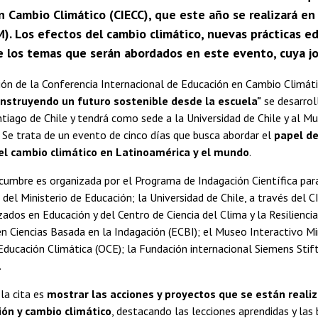
 Cambio Climático (CIECC), que este año se realizará en 
M). Los efectos del cambio climático, nuevas prácticas e
e los temas que serán abordados en este evento, cuya jor
ión de la Conferencia Internacional de Educación en Cambio Climáti
onstruyendo un futuro sostenible desde la escuela"
se desarroll
ntiago de Chile y tendrá como sede a la Universidad de Chile y al M
 Se trata de un evento de cinco días que busca abordar el
papel de
 el cambio climático en Latinoamérica y el mundo
.
cumbre es organizada por el Programa de Indagación Científica par
) del Ministerio de Educación; la Universidad de Chile, a través del C
ados en Educación y del Centro de Ciencia del Clima y la Resilienci
n Ciencias Basada en la Indagación (ECBI); el Museo Interactivo Mi
 Educación Climática (OCE); la Fundación internacional Siemens Sti
.
 la cita es
mostrar las acciones y proyectos que se están reali
ión y cambio climático
, destacando las lecciones aprendidas y las