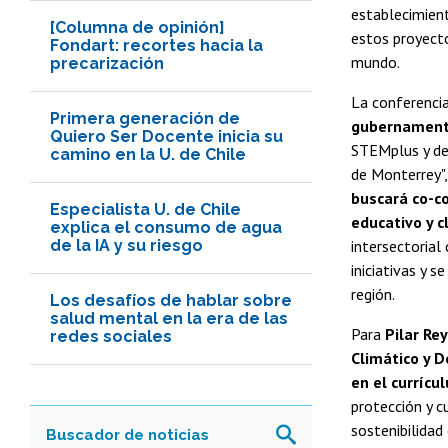
establecimient
[Columna de opinión]
estos proyecto
Fondart: recortes hacia la
mundo.
precarización
La conferenci
Primera generación de
gubernament
Quiero Ser Docente inicia su
STEMplus y de 
camino en la U. de Chile
de Monterrey"
buscará co-c
Especialista U. de Chile
educativo y c
explica el consumo de agua
de la IA y su riesgo
intersectorial
iniciativas y s
región.
Los desafíos de hablar sobre
salud mental en la era de las
Para
Pilar Re
redes sociales
Climático y D
en el currícu
protección y c
sostenibilidad