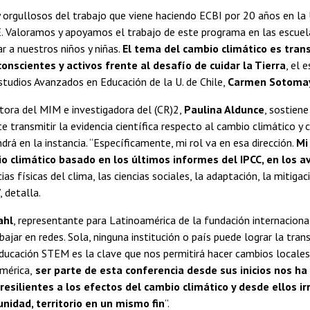
rgullosos del trabajo que viene haciendo ECBI por 20 años en la U
. Valoramos y apoyamos el trabajo de este programa en las escuela
ar a nuestros niños y niñas.
El tema del cambio climático es tran
onscientes y activos frente al desafío de cuidar la Tierra
, el 
studios Avanzados en Educación de la U. de Chile,
Carmen Sotoma
tora del MIM e investigadora del (CR)2,
Paulina Aldunce
, sostien
e transmitir la evidencia científica respecto al cambio climático y
rá en la instancia. “Específicamente, mi rol va en esa dirección.
Mi
o climático basado en los últimos informes del IPCC, en los av
ias físicas del clima, las ciencias sociales, la adaptación, la mitiga
, detalla.
ahl
, representante para Latinoamérica de la fundación internaciona
bajar en redes. Sola, ninguna institución o país puede lograr la tr
educación STEM es la clave que nos permitirá hacer cambios locale
mérica,
ser parte de esta conferencia desde sus inicios nos 
 resilientes a los efectos del cambio climático y desde ellos 
nidad, territorio en un mismo fin
”.