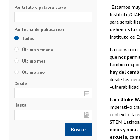
“Estamos muy o
Por título o palabra clave
Instituto/CIAE
para sensibiliz
deben estar c
Instituto de E
Todas
La nueva direc
Última semana
que nos permit
Último mes
también expond
hay del cambi
Último año
desde las cienc
Desde
vulnerabilidad”
Para
Ulrike W
Hasta
imperativo tra
contexto, la 
STEM Latinoa
niños y niñas
escuela, comu