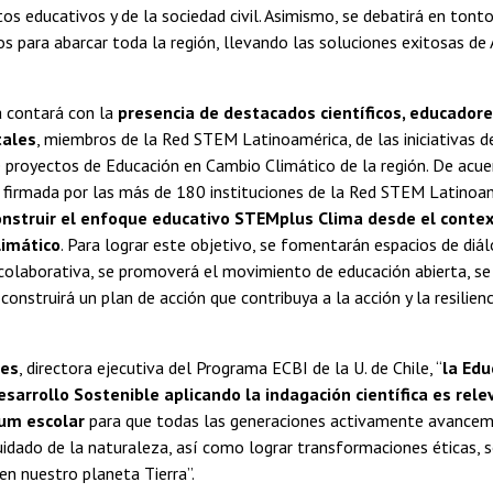
os educativos y de la sociedad civil. Asimismo, se debatirá en ton
s para abarcar toda la región, llevando las soluciones exitosas de 
a contará con la
presencia de destacados científicos, educador
ales
, miembros de la Red STEM Latinoamérica, de las iniciativas de
proyectos de Educación en Cambio Climático de la región. De acuer
, firmada por las más de 180 instituciones de la Red STEM Latinoa
onstruir el enfoque educativo STEMplus Clima desde el contex
limático
. Para lograr este objetivo, se fomentarán espacios de diál
 colaborativa, se promoverá el movimiento de educación abierta, se
e construirá un plan de acción que contribuya a la acción y la resilien
yes
, directora ejecutiva del Programa ECBI de la U. de Chile, “
la Ed
esarrollo Sostenible aplicando la indagación científica es rel
lum escolar
para que todas las generaciones activamente avancemos
uidado de la naturaleza, así como lograr transformaciones éticas, s
 en nuestro planeta Tierra”.