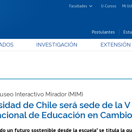
Facultades
U-Cursos
Mi Uc
Arquitectura y Urbanismo
Ciencias
Postulantes
Estu
Cs. Físicas y Matemáticas
ADOS
INVESTIGACIÓN
EXTENSIÓN
Cs. Químicas y Farmacéuticas
Cs. Veterinarias y Pecuarias
Derecho
Filosofía y Humanidades
Medicina
Estudios Avanzados en Educación
useo Interactivo Mirador (MIM)
Nutrición y Tecnología de
sidad de Chile será sede de la 
Alimentos
acional de Educación en Cambio
o un futuro sostenible desde la escuela" se titula la qu