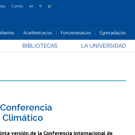
hile
Correo
en
fr
pt
Artes
Cs. Agronómicas
diantes
Académicas/os
Funcionarias/os
Egresadas/os
Cs. Forestales y Conservación
BIBLIOTECAS
LA UNIVERSIDAD
Cs. Sociales
Comunicación e Imagen
Economía y Negocios
Gobierno
Odontología
Estudios Internacionales
Bachillerato
V Conferencia
Hospital Clínico
 Climático
inta versión de la Conferencia Internacional de