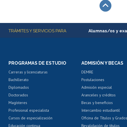
Subir
Más información
TRÁMITES Y SERVICIOS PARA
Alumnas/os y ex
Matrícula en línea
Inscripción y cambio d
Consulta y certificado
PROGRAMAS DE ESTUDIO
ADMISIÓN Y BECAS
Certificado de alumno
Carreras y licenciaturas
DEMRE
Servicio médico y den
Bachillerato
Postulaciones
Pago de arancel y cré
Diplomados
Admisión especial
Pago de arancel y cré
Doctorados
Aranceles y créditos
Certificado de títulos 
Magísteres
Becas y beneficios
Profesional especialista
Intercambio estudiantil
Mi Uchile
Ayu
Cursos de especialización
Oficina de Títulos y Grado
Educación continua
Revalidación de títulos