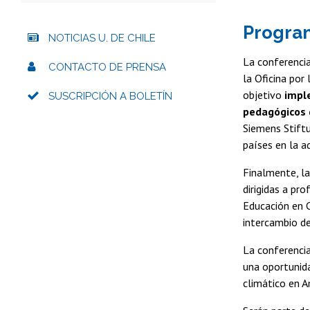
Program
NOTICIAS U. DE CHILE
La conferencia
CONTACTO DE PRENSA
la Oficina por
objetivo
imple
SUSCRIPCIÓN A BOLETÍN
pedagógicos g
Siemens Stiftu
países en la a
Finalmente, l
dirigidas a pr
Educación en C
intercambio de
La conferencia
una oportunida
climático en A