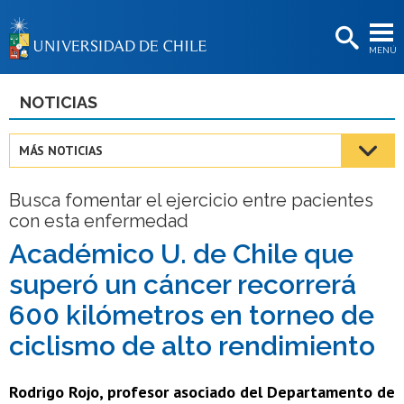
EXTENSIÓN
MENÚ
BIBLIOTECAS
LA UNIVERSIDAD
NOTICIAS
Postulantes
MÁS NOTICIAS
Estudiantes
Busca fomentar el ejercicio entre pacientes
Académicas/os
con esta enfermedad
Funcionarias/os
Académico U. de Chile que
superó un cáncer recorrerá
Egresadas/os
600 kilómetros en torneo de
ciclismo de alto rendimiento
Rodrigo Rojo, profesor asociado del Departamento de