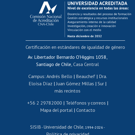
Calificación académica
Postulación al AUCAI
Funcionarias/os
Cursos internos de capacitación
Bienestar del personal
Certificación en estándares de igualdad de género
Portal de movilidad interna
Certificado de renta
Av. Libertador Bernardo O'Higgins 1058,
Santiago de Chile,
Casa Central
Certificado de renta honorarios
Gestión de correo uchile
Campus
:
Andrés Bello
|
Beauchef
|
Dra.
Editar páginas blancas
Eloísa Díaz
|
Juan Gómez Millas
|
Sur
|
más recintos
Extranjeras/os
Revalidación y reconocimiento de títulos
+56 2 29782000
|
Teléfonos y correos
|
Mapa del portal
|
Contacto
Postulación al Programa de Movilidad Estudiantil
Inscripción de asignaturas
SISIB
Universidad de Chile
Cursos de español
-
, 1994-2026 -
Política de privacidad