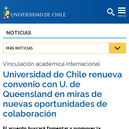
EXTENSIÓN
MENÚ
BIBLIOTECAS
LA UNIVERSIDAD
NOTICIAS
Postulantes
MÁS NOTICIAS
Estudiantes
Vinculación académica internacional
Académicas/os
Universidad de Chile renueva
Funcionarias/os
convenio con U. de
Egresadas/os
Queensland en miras de
nuevas oportunidades de
colaboración
El acuerdo buscará fomentar y promover la