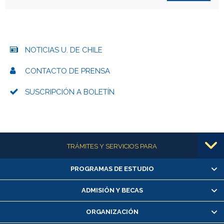
NOTICIAS U. DE CHILE
CONTACTO DE PRENSA
SUSCRIPCIÓN A BOLETÍN
Más información
TRÁMITES Y SERVICIOS PARA
PROGRAMAS DE ESTUDIO
Alumnas/os y exalumnas/os
Matrícula en línea
ADMISIÓN Y BECAS
Inscripción y cambio de asignaturas
ORGANIZACIÓN
Consulta y certificado de notas