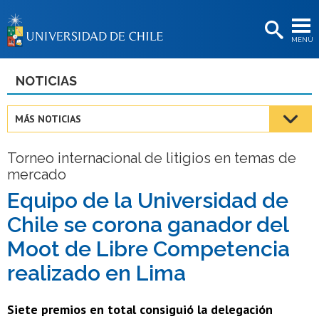
EXTENSIÓN
MENÚ
BIBLIOTECAS
LA UNIVERSIDAD
NOTICIAS
Postulantes
MÁS NOTICIAS
Estudiantes
Torneo internacional de litigios en temas de
Académicas/os
mercado
Funcionarias/os
Equipo de la Universidad de
Chile se corona ganador del
Egresadas/os
Moot de Libre Competencia
realizado en Lima
Siete premios en total consiguió la delegación