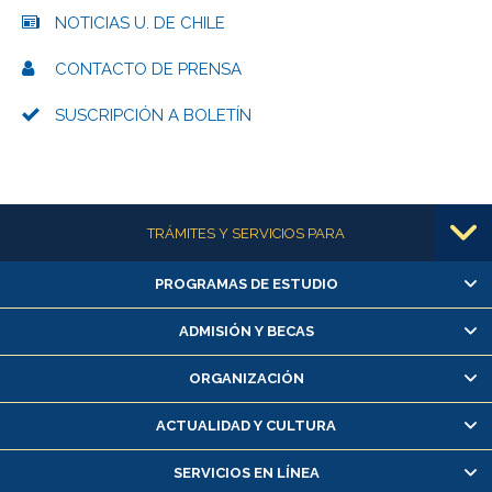
NOTICIAS U. DE CHILE
CONTACTO DE PRENSA
SUSCRIPCIÓN A BOLETÍN
Más información
TRÁMITES Y SERVICIOS PARA
PROGRAMAS DE ESTUDIO
Alumnas/os y exalumnas/os
Matrícula en línea
ADMISIÓN Y BECAS
Inscripción y cambio de asignaturas
ORGANIZACIÓN
Consulta y certificado de notas
Certificado de alumno regular
ACTUALIDAD Y CULTURA
Servicio médico y dental
SERVICIOS EN LÍNEA
Pago de arancel y crédito alumnos