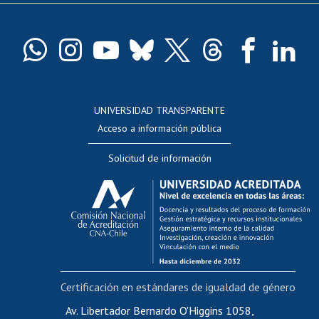
Pago de arancel y crédito exalumnos
Certificado de títulos y grados
Docentes
Postulación a concursos internos de investigación
Consulta a bases de datos
UNIVERSIDAD TRANSPARENTE
Perfeccionamiento
Acceso a información pública
Editar Portafolio Académico
Solicitud de información
Evaluación docente
Calificación académica
Postulación al AUCAI
Funcionarias/os
Cursos internos de capacitación
Bienestar del personal
Certificación en estándares de igualdad de género
Portal de movilidad interna
Certificado de renta
Av. Libertador Bernardo O'Higgins 1058,