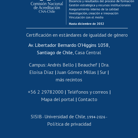
Funcionarias/os
Cursos internos de capacitación
Bienestar del personal
Certificación en estándares de igualdad de género
Portal de movilidad interna
Certificado de renta
Av. Libertador Bernardo O'Higgins 1058,
Santiago de Chile,
Casa Central
Certificado de renta honorarios
Gestión de correo uchile
Campus
:
Andrés Bello
|
Beauchef
|
Dra.
Editar páginas blancas
Eloísa Díaz
|
Juan Gómez Millas
|
Sur
|
más recintos
Extranjeras/os
Revalidación y reconocimiento de títulos
+56 2 29782000
|
Teléfonos y correos
|
Mapa del portal
|
Contacto
Postulación al Programa de Movilidad Estudiantil
Inscripción de asignaturas
SISIB
Universidad de Chile
Cursos de español
-
, 1994-2026 -
Política de privacidad
Mi Uchile
Ayuda tecnológica
Tarjeta TUI
Wifi