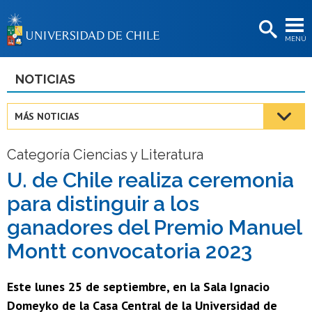
EXTENSIÓN
MENÚ
BIBLIOTECAS
LA UNIVERSIDAD
NOTICIAS
Postulantes
MÁS NOTICIAS
Estudiantes
Categoría Ciencias y Literatura
Académicas/os
U. de Chile realiza ceremonia
Funcionarias/os
para distinguir a los
Egresadas/os
ganadores del Premio Manuel
Montt convocatoria 2023
Este lunes 25 de septiembre, en la Sala Ignacio
Domeyko de la Casa Central de la Universidad de