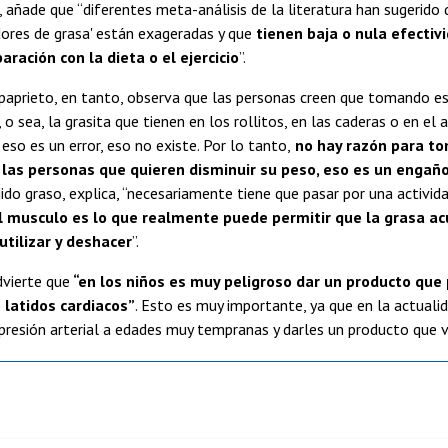
, añade que “diferentes meta-análisis de la literatura han sugerido
ores de grasa' están exageradas y que
tienen baja o nula efectiv
ración con la dieta o el ejercicio
”.
paprieto, en tanto, observa que las personas creen que tomando es
, o sea, la grasita que tienen en los rollitos, en las caderas o en e
eso es un error, eso no existe. Por lo tanto,
no hay razón para to
 las personas que quieren disminuir su peso, eso es un engañ
ejido graso, explica, “necesariamente tiene que pasar por una activi
l musculo es lo que realmente puede permitir que la grasa ac
utilizar y deshacer
”.
dvierte que
“en los niños es muy peligroso dar un producto que 
 latidos cardiacos”
. Esto es muy importante, ya que en la actuali
resión arterial a edades muy tempranas y darles un producto que va