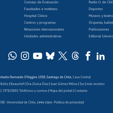
Consejo de Evaluación
Radio U. de Chi
Postulación al AUCAI
y grados
Editar pági
Facultades e institutos
Deportes
Hospital Clínico
Museos y teatr
da tecnológica
Tarjeta TUI
Wifi
Acoso laboral
s
Centros y programas
Orquesta, ballet
Relaciones internacionales
Publicaciones
Unidades administrativas
Editorial Univers
bertador Bernardo O'Higgins 1058, Santiago de Chile,
Casa Central
 Bello
|
Beauchef
|
Dra. Eloísa Díaz
|
Juan Gómez Millas
|
Sur
|
más recintos
 2 29782000
|
Teléfonos y correos
|
Mapa del portal
|
Contacto
ISIB
Universidad de Chile
Política de privacidad
-
, 1994-2026 -