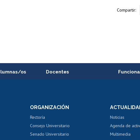
Compartir:
alumnas/os
Docentes
Funciona
Postulación a concursos
Cursos inte
internos de investigación
capacitació
e asignaturas
Consulta a bases de datos
Bienestar d
 de notas
ORGANIZACIÓN
ACTUALIDA
Perfeccionamiento
Portal de m
 regular
Editar Portafolio Académico
Certificado
Rectoría
Noticias
tal
Evaluación docente
Certificado
Consejo Universitario
Agenda de acti
dito alumnos
honorarios
Calificación académica
Senado Universitario
Multimedia
dito exalumnos
Gestión de 