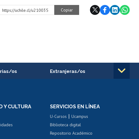
Copiar
https://uchile.cl/u210035
rias/os
Extranjeras/os
rnos de
Revalidación y reconocimiento
n
de títulos
el personal
Postulación al Programa de
Movilidad Estudiantil
D Y CULTURA
SERVICIOS EN LÍNEA
ovilidad interna
Inscripción de asignaturas
|
 de renta
U-Cursos
Ucampus
Cursos de español
 de renta
vidades
Biblioteca digital
Repositorio Académico
correo uchile