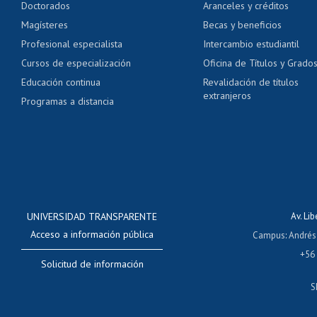
Doctorados
Aranceles y créditos
Certificado de títulos 
Magísteres
Becas y beneficios
Profesional especialista
Intercambio estudiantil
Mi Uchile
Ayu
Cursos de especialización
Oficina de Títulos y Grado
Educación continua
Revalidación de títulos
extranjeros
Programas a distancia
UNIVERSIDAD TRANSPARENTE
Av. Li
Acceso a información pública
Campus
:
Andrés
+56
Solicitud de información
S