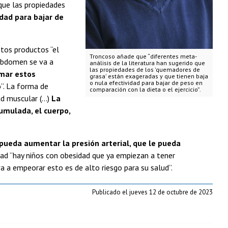
 que las propiedades
idad para bajar de
tos productos “el
Troncoso añade que “diferentes meta-
l abdomen se va a
análisis de la literatura han sugerido que
las propiedades de los 'quemadores de
mar estos
grasa' están exageradas y que tienen baja
o nula efectividad para bajar de peso en
o
”. La forma de
comparación con la dieta o el ejercicio”.
dad muscular (…)
La
umulada, el cuerpo,
pueda aumentar la presión arterial, que le pueda
dad “hay niños con obesidad que ya empiezan a tener
 a empeorar esto es de alto riesgo para su salud”.
Publicado el jueves 12 de octubre de 2023