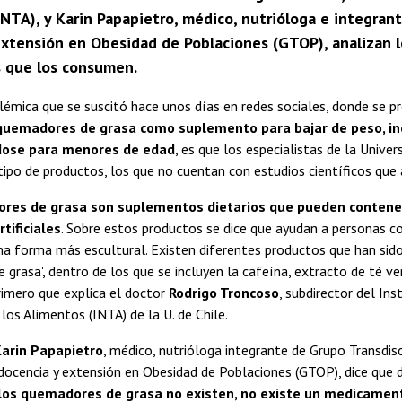
NTA), y Karin Papapietro, médico, nutrióloga e integrant
extensión en Obesidad de Poblaciones (GTOP), analizan l
s que los consumen.
olémica que se suscitó hace unos días en redes sociales, donde se 
uemadores de grasa como suplemento para bajar de peso, in
ose para menores de edad
, es que los especialistas de la Univer
tipo de productos, los que no cuentan con estudios científicos que a
res de grasa son suplementos dietarios que pueden contene
tificiales
. Sobre estos productos se dice que ayudan a personas c
una forma más escultural. Existen diferentes productos que han si
 grasa', dentro de los que se incluyen la cafeína, extracto de té ver
primero que explica el doctor
Rodrigo Troncoso
, subdirector del Ins
los Alimentos (INTA) de la U. de Chile.
arin Papapietro
, médico, nutrióloga integrante de Grupo Transdisci
 docencia y extensión en Obesidad de Poblaciones (GTOP), dice que
los quemadores de grasa no existen, no existe un medicame