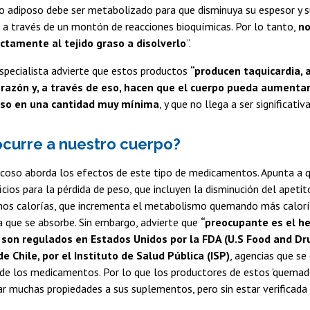
ido adiposo debe ser metabolizado para que disminuya su espesor y s
 a través de un montón de reacciones bioquímicas. Por lo tanto,
no
ctamente al tejido graso a disolverlo
”.
specialista advierte que estos productos
“producen taquicardia,
corazón y, a través de eso, hacen que el cuerpo pueda aument
raso en una cantidad muy mínima
, y que no llega a ser significativ
ocurre a nuestro cuerpo?
ncoso aborda los efectos de este tipo de medicamentos. Apunta a q
icios para la pérdida de peso, que incluyen la disminución del apetit
s calorías, que incrementa el metabolismo quemando más calorí
sa que se absorbe. Sin embargo, advierte que
“preocupante es el h
 son regulados en Estados Unidos por la FDA (U.S Food and Dr
de Chile, por el Instituto de Salud Pública (ISP)
, agencias que se
 de los medicamentos. Por lo que los productores de estos 'quemad
r muchas propiedades a sus suplementos, pero sin estar verificada 