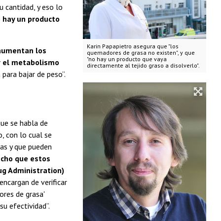
u cantidad, y eso lo
 hay un producto
Karin Papapietro asegura que "los
 aumentan los
quemadores de grasa no existen", y que
"no hay un producto que vaya
ar el metabolismo
directamente al tejido graso a disolverlo".
a para bajar de peso”.
ue se habla de
o, con lo cual se
as y que pueden
echo que estos
ug Administration)
 encargan de verificar
ores de grasa'
su efectividad”.