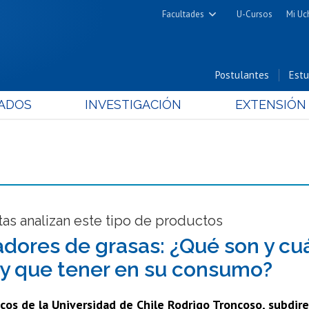
Facultades
U-Cursos
Mi Uc
Arquitectura y Urbanismo
Ciencias
Postulantes
Estu
Cs. Físicas y Matemáticas
ADOS
INVESTIGACIÓN
EXTENSIÓN
Cs. Químicas y Farmacéuticas
Cs. Veterinarias y Pecuarias
Derecho
Filosofía y Humanidades
Medicina
Estudios Avanzados en Educación
tas analizan este tipo de productos
Nutrición y Tecnología de
ores de grasas: ¿Qué son y cuá
Alimentos
y que tener en su consumo?
os de la Universidad de Chile Rodrigo Troncoso, subdirec