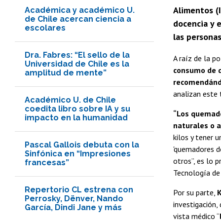
Alimentos (I
Académica y académico U.
de Chile acercan ciencia a
docencia y 
escolares
las persona
Dra. Fabres: “El sello de la
A raíz de la p
Universidad de Chile es la
consumo de q
amplitud de mente”
recomendánd
analizan este 
Académico U. de Chile
coedita libro sobre IA y su
“Los quemado
impacto en la humanidad
naturales o ar
kilos y tener 
Pascal Gallois debuta con la
'quemadores de
Sinfónica en “Impresiones
otros”, es lo 
francesas”
Tecnología de 
Repertorio CL estrena con
Por su parte,
K
Perrosky, Dënver, Nando
investigación,
García, Dindi Jane y más
vista médico “