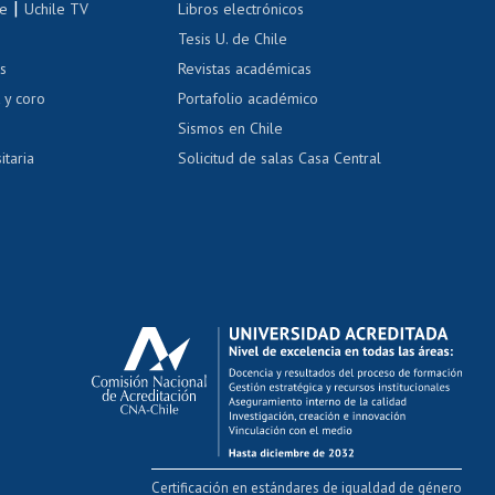
|
le
Uchile TV
Libros electrónicos
nas blancas
Tesis U. de Chile
os
Revistas académicas
, sexual y violencia
Denuncias administrativas
 y coro
Portafolio académico
Sismos en Chile
itaria
Solicitud de salas Casa Central
Certificación en estándares de igualdad de género