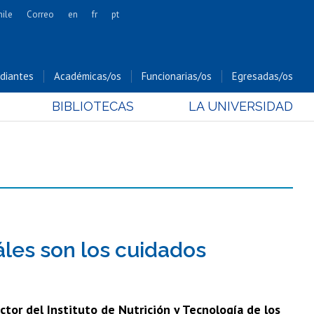
hile
Correo
en
fr
pt
Artes
Cs. Agronómicas
diantes
Académicas/os
Funcionarias/os
Egresadas/os
Cs. Forestales y Conservación
BIBLIOTECAS
LA UNIVERSIDAD
Cs. Sociales
Comunicación e Imagen
Economía y Negocios
Gobierno
Odontología
Estudios Internacionales
Bachillerato
les son los cuidados
Hospital Clínico
tor del Instituto de Nutrición y Tecnología de los