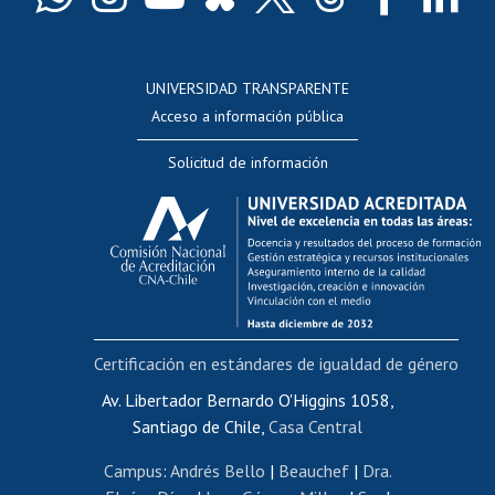
Docentes
Postulación a concursos internos de investigación
Consulta a bases de datos
UNIVERSIDAD TRANSPARENTE
Perfeccionamiento
Acceso a información pública
Editar Portafolio Académico
Solicitud de información
Evaluación docente
Calificación académica
Postulación al AUCAI
Funcionarias/os
Cursos internos de capacitación
Bienestar del personal
Certificación en estándares de igualdad de género
Portal de movilidad interna
Certificado de renta
Av. Libertador Bernardo O'Higgins 1058,
Santiago de Chile,
Casa Central
Certificado de renta honorarios
Gestión de correo uchile
Campus
:
Andrés Bello
|
Beauchef
|
Dra.
Editar páginas blancas