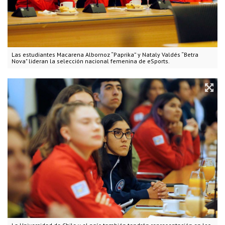
Las estudiantes Macarena Albornoz “Paprika” y Nataly Valdés “Betra
Nova" lideran la selección nacional femenina de eSports.