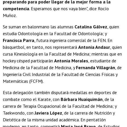
preparando para poder llegar de la mejor forma a la
competencia
. Esperamos que nos vaya bien", dice Rocío
Muñoz.
Se suman en balonmano las alumnas
Catalina Gálvez
, quien
estudia Odontología en la Facultad de Odontología; y
Francisca Parra
, futura ingeniera comercial de la FEN. En
básquetbol, en tanto, nos representará
Antonia Andaur
, quien
cursa Kinesiología en la Facultad de Medicina; mientras que en
hockey césped participarán
Antonia Morales
, estudiante de
Medicina de la Facultad de Medicina, y
Fernanda Villagrán
, de
Ingeniería Civil Industrial de la Facultad de Ciencias Físicas y
Matemáticas (FCFM).
Esta delegación también disputará medallas en deportes de
combate como el Karate, con
Bárbara Huaiquimán
, de la
carrera de Terapia Ocupacional de la Facultad de Medicina; y
Taekwondo, con
Javiera López
, de la carrera de Nutrición y
Dietética de la misma unidad académica. En pentatlón
moderno, en tanto, competirá
María José Bravo
, de Estudios