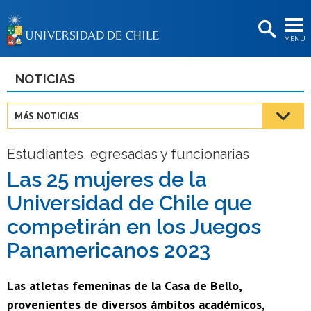
EXTENSIÓN
MENÚ
BIBLIOTECAS
LA UNIVERSIDAD
NOTICIAS
Postulantes
MÁS NOTICIAS
Estudiantes
Estudiantes, egresadas y funcionarias
Académicas/os
Las 25 mujeres de la
Funcionarias/os
Universidad de Chile que
Egresadas/os
competirán en los Juegos
Panamericanos 2023
Las atletas femeninas de la Casa de Bello,
provenientes de diversos ámbitos académicos,