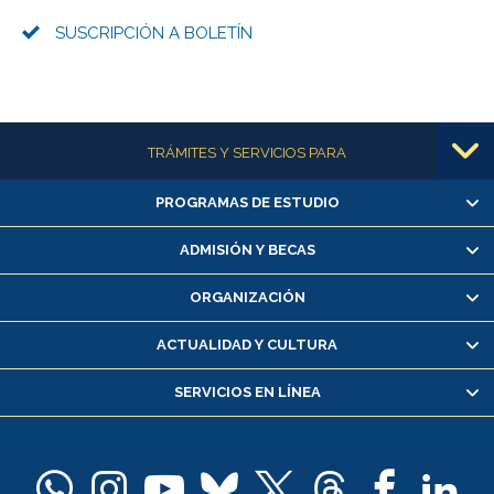
SUSCRIPCIÓN A BOLETÍN
Más información
TRÁMITES Y SERVICIOS PARA
PROGRAMAS DE ESTUDIO
Alumnas/os y exalumnas/os
Matrícula en línea
ADMISIÓN Y BECAS
Inscripción y cambio de asignaturas
ORGANIZACIÓN
Consulta y certificado de notas
Certificado de alumno regular
ACTUALIDAD Y CULTURA
Servicio médico y dental
SERVICIOS EN LÍNEA
Pago de arancel y crédito alumnos
Pago de arancel y crédito exalumnos
Certificado de títulos y grados