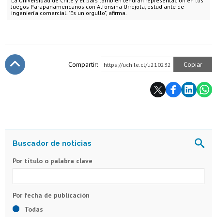
La Universidad de Chile y el país también tendrán representación en los
Juegos Parapanamericanos con Alfonsina Urrejola, estudiante de
ingeniería comercial. "Es un orgullo", afirma.
Compartir:
Copiar
https://uchile.cl/u210232
Subir
Por título o palabra clave
Todas