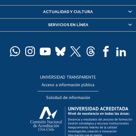
Certificado de alumno regular
ACTUALIDAD Y CULTURA
Servicio médico y dental
SERVICIOS EN LÍNEA
Pago de arancel y crédito alumnos
Pago de arancel y crédito exalumnos
Certificado de títulos y grados
Docentes
Postulación a concursos internos de investigación
Consulta a bases de datos
UNIVERSIDAD TRANSPARENTE
Perfeccionamiento
Acceso a información pública
Editar Portafolio Académico
Solicitud de información
Evaluación docente
Calificación académica
Postulación al AUCAI
Funcionarias/os
Cursos internos de capacitación