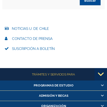
NOTICIAS U. DE CHILE
CONTACTO DE PRENSA
SUSCRIPCIÓN A BOLETÍN
Más información
TRÁMITES Y SERVICIOS PARA
PROGRAMAS DE ESTUDIO
Alumnas/os y exalumnas/os
Matrícula en línea
ADMISIÓN Y BECAS
Inscripción y cambio de asignaturas
ORGANIZACIÓN
Consulta y certificado de notas