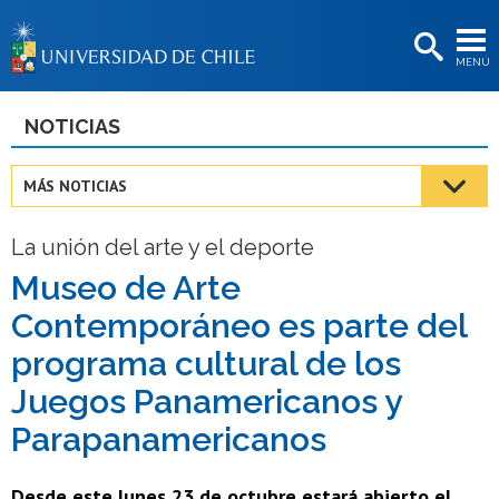
EXTENSIÓN
MENÚ
BIBLIOTECAS
LA UNIVERSIDAD
NOTICIAS
Postulantes
MÁS NOTICIAS
Estudiantes
La unión del arte y el deporte
Académicas/os
Museo de Arte
Funcionarias/os
Contemporáneo es parte del
Egresadas/os
programa cultural de los
Juegos Panamericanos y
Parapanamericanos
Desde este lunes 23 de octubre estará abierto el