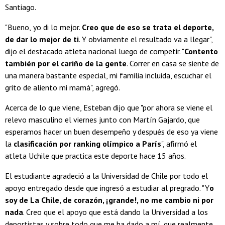
Santiago.
"Bueno,
yo di lo mejor.
Creo que de eso se trata el deporte,
de dar lo mejor de ti
. Y obviamente el resultado va a llegar",
dijo el destacado atleta nacional luego de competir. "
Contento
también por el cariño de la gente
. Correr en casa se siente de
una manera bastante especial, mi familia incluida, escuchar el
grito de aliento mi mamá", agregó.
Acerca de lo que viene, Esteban dijo que "por ahora se viene el
relevo masculino el viernes junto con Martín Gajardo, que
esperamos hacer un buen desempeño y después de eso ya viene
la
clasificación por ranking olímpico a París
", afirmó el
atleta Uchile que practica este deporte hace 15 años.
El estudiante agradeció a la Universidad de Chile por todo el
apoyo entregado desde que ingresó a estudiar al pregrado. "Y
o
soy de La Chile, de corazón, ¡grande!, no me cambio ni por
nada
. Creo que el apoyo que está dando la Universidad a los
deportistas y sobre todo que me ha dado a mí, que realmente