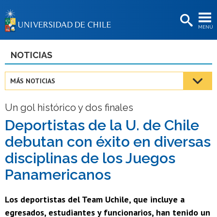
EXTENSIÓN
MENÚ
BIBLIOTECAS
LA UNIVERSIDAD
NOTICIAS
Postulantes
MÁS NOTICIAS
Estudiantes
Un gol histórico y dos finales
Académicas/os
Deportistas de la U. de Chile
Funcionarias/os
debutan con éxito en diversas
Egresadas/os
disciplinas de los Juegos
Panamericanos
Los deportistas del Team Uchile, que incluye a
egresados, estudiantes y funcionarios, han tenido un