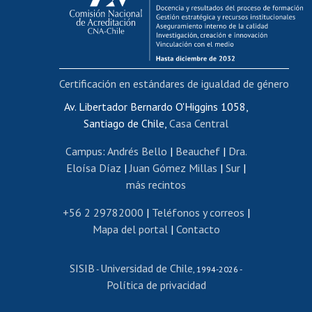
Funcionarias/os
Cursos internos de capacitación
Bienestar del personal
Certificación en estándares de igualdad de género
Portal de movilidad interna
Certificado de renta
Av. Libertador Bernardo O'Higgins 1058,
Santiago de Chile,
Casa Central
Certificado de renta honorarios
Gestión de correo uchile
Campus
:
Andrés Bello
|
Beauchef
|
Dra.
Editar páginas blancas
Eloísa Díaz
|
Juan Gómez Millas
|
Sur
|
más recintos
Extranjeras/os
Revalidación y reconocimiento de títulos
+56 2 29782000
|
Teléfonos y correos
|
Mapa del portal
|
Contacto
Postulación al Programa de Movilidad Estudiantil
Inscripción de asignaturas
SISIB
Universidad de Chile
Cursos de español
-
, 1994-2026 -
Política de privacidad
Mi Uchile
Ayuda tecnológica
Tarjeta TUI
Wifi