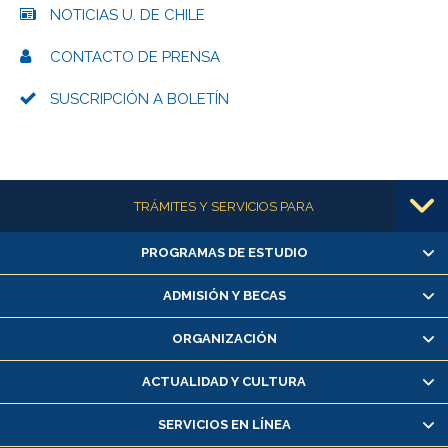
NOTICIAS U. DE CHILE
CONTACTO DE PRENSA
SUSCRIPCIÓN A BOLETÍN
Más información
TRÁMITES Y SERVICIOS PARA
PROGRAMAS DE ESTUDIO
Alumnas/os y exalumnas/os
Matrícula en línea
ADMISIÓN Y BECAS
Inscripción y cambio de asignaturas
ORGANIZACIÓN
Consulta y certificado de notas
Certificado de alumno regular
ACTUALIDAD Y CULTURA
Servicio médico y dental
SERVICIOS EN LÍNEA
Pago de arancel y crédito alumnos