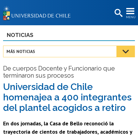
EXTENSIÓN
MENÚ
BIBLIOTECAS
LA UNIVERSIDAD
NOTICIAS
Postulantes
MÁS NOTICIAS
Estudiantes
De cuerpos Docente y Funcionario que
Académicas/os
terminaron sus procesos
Funcionarias/os
Universidad de Chile
homenajea a 400 integrantes
Egresadas/os
del plantel acogidos a retiro
En dos jornadas, la Casa de Bello reconoció la
trayectoria de cientos de trabajadores, académicos y