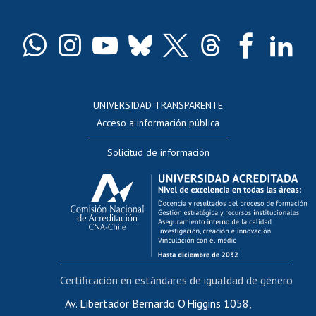
Pago de arancel y crédito exalumnos
Certificado de títulos y grados
Docentes
Postulación a concursos internos de investigación
Consulta a bases de datos
UNIVERSIDAD TRANSPARENTE
Perfeccionamiento
Acceso a información pública
Editar Portafolio Académico
Solicitud de información
Evaluación docente
Calificación académica
Postulación al AUCAI
Funcionarias/os
Cursos internos de capacitación
Bienestar del personal
Certificación en estándares de igualdad de género
Portal de movilidad interna
Certificado de renta
Av. Libertador Bernardo O'Higgins 1058,