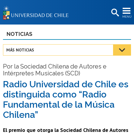
EXTENSIÓN
MENÚ
BIBLIOTECAS
LA UNIVERSIDAD
NOTICIAS
Postulantes
MÁS NOTICIAS
Estudiantes
Por la Sociedad Chilena de Autores e
Académicas/os
Intérpretes Musicales (SCD)
Funcionarias/os
Radio Universidad de Chile es
distinguida como “Radio
Egresadas/os
Fundamental de la Música
Chilena”
El premio que otorga la Sociedad Chilena de Autores