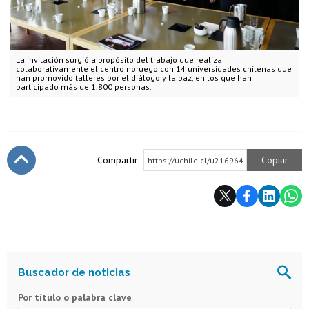
La invitación surgió a propósito del trabajo que realiza
colaborativamente el centro noruego con 14 universidades chilenas que
han promovido talleres por el diálogo y la paz, en los que han
participado más de 1.800 personas.
Compartir:
Copiar
https://uchile.cl/u216964
Subir
Por título o palabra clave