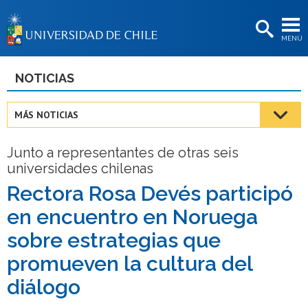
EXTENSIÓN
MENÚ
BIBLIOTECAS
LA UNIVERSIDAD
NOTICIAS
Postulantes
MÁS NOTICIAS
Estudiantes
Junto a representantes de otras seis
Académicas/os
universidades chilenas
Funcionarias/os
Rectora Rosa Devés participó
en encuentro en Noruega
Egresadas/os
sobre estrategias que
promueven la cultura del
diálogo