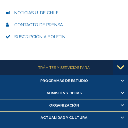
NOTICIAS U. DE CHILE
CONTACTO DE PRENSA
SUSCRIPCIÓN A BOLETÍN
Más información
TRÁMITES Y SERVICIOS PARA
PROGRAMAS DE ESTUDIO
Alumnas/os y exalumnas/os
Matrícula en línea
ADMISIÓN Y BECAS
Inscripción y cambio de asignaturas
ORGANIZACIÓN
Consulta y certificado de notas
Certificado de alumno regular
ACTUALIDAD Y CULTURA
Servicio médico y dental