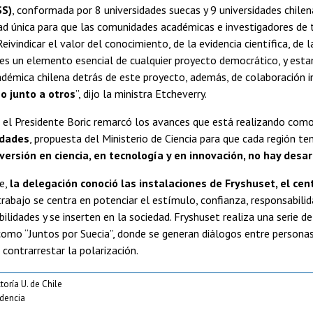
SS)
, conformada por 8 universidades suecas y 9 universidades chilena
d única para que las comunidades académicas e investigadores de to
Reivindicar el valor del conocimiento, de la evidencia científica, de l
 es un elemento esencial de cualquier proyecto democrático, y es
démica chilena detrás de este proyecto, además, de colaboración i
no junto a otros
”, dijo la ministra Etcheverry.
, el Presidente Boric remarcó los avances que está realizando com
idades
, propuesta del Ministerio de Ciencia para que cada región te
nversión en ciencia, en tecnología y en innovación, no hay desa
e,
la delegación conoció las instalaciones de Fryshuset, el cen
trabajo se centra en potenciar el estímulo, confianza, responsabili
bilidades y se inserten en la sociedad. Fryshuset realiza una serie 
como “Juntos por Suecia”, donde se generan diálogos entre personas
 contrarrestar la polarización.
toría U. de Chile
idencia