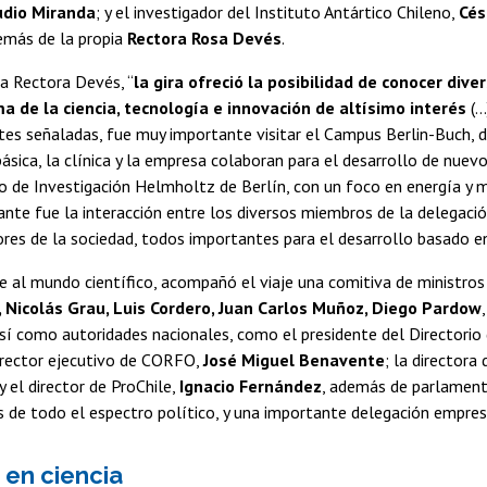
udio Miranda
; y el investigador del Instituto Antártico Chileno,
Cé
emás de la propia
Rectora Rosa Devés
.
a Rectora Devés, “
la gira ofreció la posibilidad de conocer dive
a de la ciencia, tecnología e innovación de altísimo interés
(.
tes señaladas, fue muy importante visitar el Campus Berlin-Buch, 
básica, la clínica y la empresa colaboran para el desarrollo de nuev
 de Investigación Helmholtz de Berlín, con un foco en energía y m
nte fue la interacción entre los diversos miembros de la delegaci
ores de la sociedad, todos importantes para el desarrollo basado en 
 al mundo científico, acompañó el viaje una comitiva de ministros 
 Nicolás Grau, Luis Cordero, Juan Carlos Muñoz, Diego Pardow
 así como autoridades nacionales, como el presidente del Directorio
director ejecutivo de CORFO,
José Miguel Benavente
; la directora 
 y el director de ProChile,
Ignacio Fernández
, además de parlament
 de todo el espectro político, y una importante delegación empresa
 en ciencia