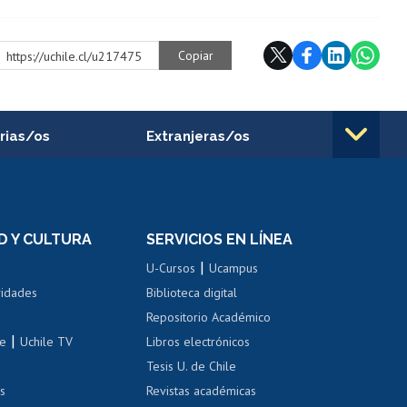
Copiar
https://uchile.cl/u217475
rias/os
Extranjeras/os
rnos de
Revalidación y reconocimiento
n
de títulos
el personal
Postulación al Programa de
Movilidad Estudiantil
D Y CULTURA
SERVICIOS EN LÍNEA
ovilidad interna
Inscripción de asignaturas
|
 de renta
U-Cursos
Ucampus
Cursos de español
 de renta
vidades
Biblioteca digital
Repositorio Académico
correo uchile
|
le
Uchile TV
Libros electrónicos
nas blancas
Tesis U. de Chile
os
Revistas académicas
, sexual y violencia
Denuncias administrativas