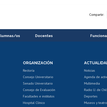
Compartir:
alumnas/os
Docentes
Funciona
Postulación a concursos
Cursos inte
internos de investigación
capacitació
e asignaturas
Consulta a bases de datos
Bienestar d
 de notas
ORGANIZACIÓN
ACTUALIDA
Perfeccionamiento
Portal de m
 regular
Editar Portafolio Académico
Certificado
Rectoría
Noticias
tal
Evaluación docente
Certificado
Consejo Universitario
Agenda de acti
dito alumnos
honorarios
Calificación académica
Senado Universitario
Multimedia
dito exalumnos
Gestión de 
Consejo de Evaluación
Radio U. de Chi
Postulación al AUCAI
y grados
Editar pági
Facultades e institutos
Deportes
Hospital Clínico
Museos y teatr
da tecnológica
Tarjeta TUI
Wifi
Acoso laboral