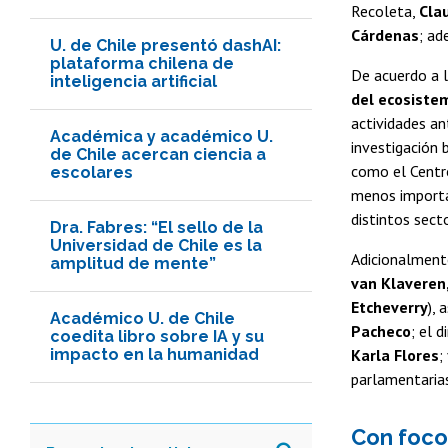
Recoleta,
Cla
Cárdenas
; ad
U. de Chile presentó dashAI:
plataforma chilena de
De acuerdo a l
inteligencia artificial
del ecosistem
actividades an
Académica y académico U.
investigación 
de Chile acercan ciencia a
como el Centro
escolares
menos importa
distintos sect
Dra. Fabres: “El sello de la
Universidad de Chile es la
Adicionalmente
amplitud de mente”
van Klaveren,
Etcheverry
),
Académico U. de Chile
Pacheco
; el 
coedita libro sobre IA y su
impacto en la humanidad
Karla Flores
;
parlamentarias
Con foco