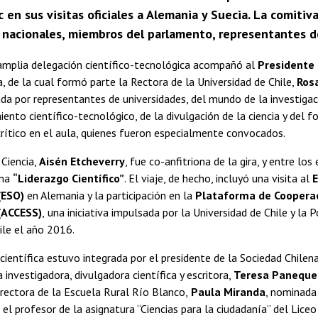
c en sus visitas oficiales a Alemania y Suecia. La comitiv
 nacionales, miembros del parlamento, representantes d
amplia delegación científico-tecnológica acompañó al
Presidente 
a, de la cual formó parte la Rectora de la Universidad de Chile,
Ros
da por representantes de universidades, del mundo de la investigaci
ento científico-tecnológico, de la divulgación de la ciencia y del 
rítico en el aula, quienes fueron especialmente convocados.
 Ciencia,
Aisén Etcheverry
, fue co-anfitriona de la gira, y entre los
ema
“Liderazgo Científico”
. El viaje, de hecho, incluyó una visita al
(ESO)
en Alemania y la participación en la
Plataforma de Coopera
(ACCESS)
,
una
iniciativa impulsada por la Universidad de Chile y la P
hile el año 2016.
científica estuvo integrada por el presidente de la Sociedad Chile
la investigadora, divulgadora científica y escritora,
Teresa Paneque
irectora de la Escuela Rural Río Blanco,
Paula Miranda
, nominada
 el profesor de la asignatura “Ciencias para la ciudadanía” del Liceo