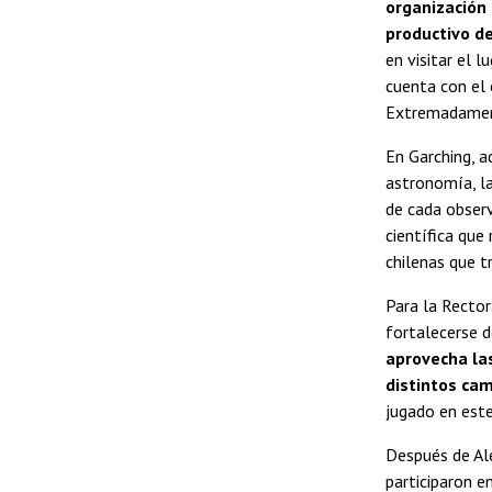
organización
productivo d
en visitar el l
cuenta con el 
Extremadamen
En Garching, a
astronomía, la
de cada observ
científica que
chilenas que t
Para la Rector
fortalecerse d
aprovecha las
distintos cam
jugado en este
Después de Ale
participaron e