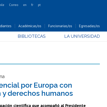
hile
Correo
en
fr
pt
Artes
Cs. Agronómicas
diantes
Académicas/os
Funcionarias/os
Egresadas/os
Cs. Forestales y Conservación
BIBLIOTECAS
LA UNIVERSIDAD
Cs. Sociales
Comunicación e Imagen
Economía y Negocios
Gobierno
Odontología
Estudios Internacionales
na
Bachillerato
dencial por Europa con
Hospital Clínico
ón y derechos humanos
egación científica que acompañó al Presidente