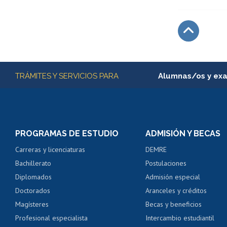
Subir
Más información
TRÁMITES Y SERVICIOS PARA
Alumnas/os y ex
Matrícula en línea
Inscripción y cambio d
Consulta y certificado
PROGRAMAS DE ESTUDIO
ADMISIÓN Y BECAS
Certificado de alumno
Carreras y licenciaturas
DEMRE
Servicio médico y den
Bachillerato
Postulaciones
Pago de arancel y cré
Diplomados
Admisión especial
Pago de arancel y cré
Doctorados
Aranceles y créditos
Certificado de títulos 
Magísteres
Becas y beneficios
Profesional especialista
Intercambio estudiantil
Mi Uchile
Ayu