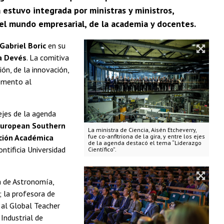
a estuvo integrada por ministras y ministros,
el mundo empresarial, de la academia y docentes.
Gabriel Boric
en su
a Devés
. La comitiva
ón, de la innovación,
fomento al
 ejes de la agenda
European Southern
La ministra de Ciencia, Aisén Etcheverry,
ción Académica
fue co-anfitriona de la gira, y entre los ejes
de la agenda destacó el tema “Liderazgo
ontificia Universidad
Científico”.
na de Astronomía,
; la profesora de
 al Global Teacher
 Industrial de