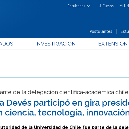
Facultades
U-Cursos
Mi Uc
Arquitectura y Urbanismo
Ciencias
Postulantes
Estu
Cs. Físicas y Matemáticas
ADOS
INVESTIGACIÓN
EXTENSIÓN
Cs. Químicas y Farmacéuticas
Cs. Veterinarias y Pecuarias
Derecho
Filosofía y Humanidades
Medicina
Estudios Avanzados en Educación
nte de la delegación científica-académica chile
Nutrición y Tecnología de
a Devés participó en gira presi
Alimentos
n ciencia, tecnología, innovaci
utoridad de la Universidad de Chile fue parte de la del