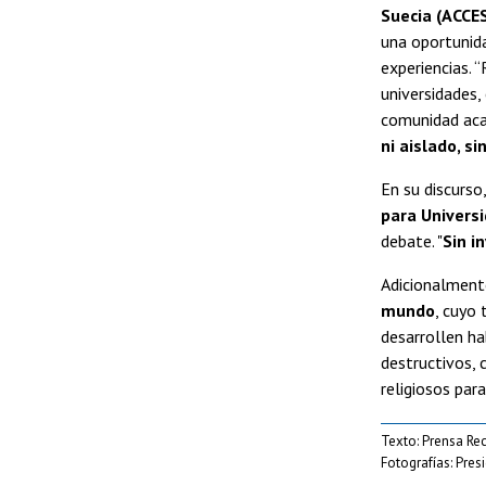
Suecia (ACCE
una oportunida
experiencias. “
universidades,
comunidad aca
ni aislado, si
En su discurso
para Univers
debate. "
Sin i
Adicionalment
mundo
, cuyo 
desarrollen ha
destructivos, 
religiosos para
Texto: Prensa Rec
Fotografías: Pres