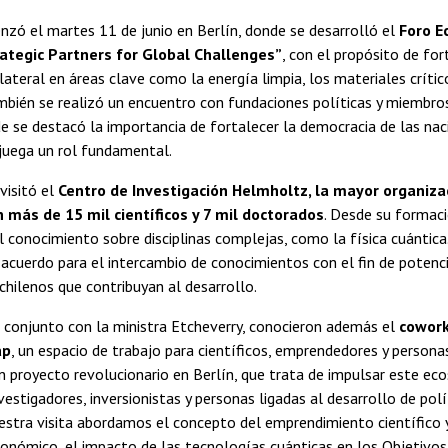
nzó el martes 11 de junio en Berlín, donde se desarrolló el
Foro E
ategic Partners for Global Challenges”
, con el propósito de for
lateral en áreas clave como la energía limpia, los materiales crític
mbién se realizó un encuentro con fundaciones políticas y miembros 
 se destacó la importancia de fortalecer la democracia de las nac
juega un rol fundamental.
visitó el
Centro de Investigación Helmholtz, la mayor organizac
 más de 15 mil científicos y 7 mil doctorados
. Desde su formaci
l conocimiento sobre disciplinas complejas, como la física cuántica. 
 acuerdo para el intercambio de conocimientos con el fin de potenc
chilenos que contribuyan al desarrollo.
 conjunto con la ministra Etcheverry, conocieron además el
cowork
ap
, un espacio de trabajo para científicos, emprendedores y persona
un proyecto revolucionario en Berlín, que trata de impulsar este e
vestigadores, inversionistas y personas ligadas al desarrollo de polí
estra visita abordamos el concepto del emprendimiento científico y
onómico, el impacto de las tecnologías cuánticas en los Objetivos