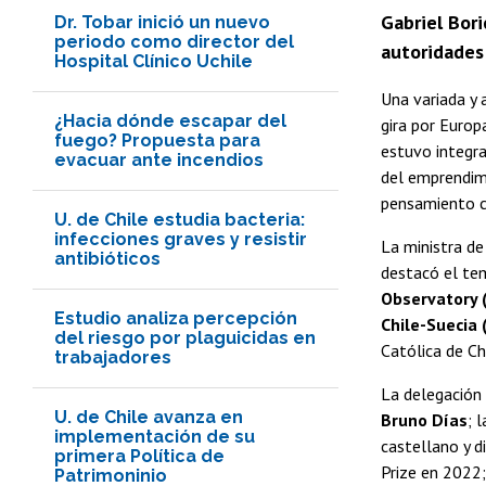
Gabriel Bori
Dr. Tobar inició un nuevo
periodo como director del
autoridades
Hospital Clínico Uchile
Una variada y 
¿Hacia dónde escapar del
gira por Europ
fuego? Propuesta para
estuvo integra
evacuar ante incendios
del emprendimi
pensamiento c
U. de Chile estudia bacteria:
infecciones graves y resistir
La ministra de
antibióticos
destacó el t
Observatory 
Estudio analiza percepción
Chile-Suecia 
del riesgo por plaguicidas en
Católica de C
trabajadores
La delegación 
U. de Chile avanza en
Bruno Días
; 
implementación de su
castellano y d
primera Política de
Prize en 2022;
Patrimoninio