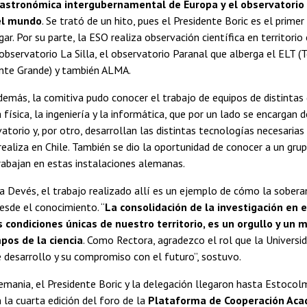
 astronómica intergubernamental de Europa y el observatori
el mundo
. Se trató de un hito, pues el Presidente Boric es el prime
ugar. Por su parte, la ESO realiza observación científica en territori
observatorio La Silla, el observatorio Paranal que alberga el ELT (
te Grande) y también ALMA.
demás, la comitiva pudo conocer el trabajo de equipos de distintas 
 física, la ingeniería y la informática, que por un lado se encargan 
atorio y, por otro, desarrollan las distintas tecnologías necesarias
 realiza en Chile. También se dio la oportunidad de conocer a un grup
rabajan en estas instalaciones alemanas.
a Devés, el trabajo realizado allí es un ejemplo de cómo la sobera
esde el conocimiento. “
La consolidación de la investigación en 
 condiciones únicas de nuestro territorio, es un orgullo y un 
pos de la ciencia
. Como Rectora, agradezco el rol que la Universid
 desarrollo y su compromiso con el futuro”, sostuvo.
mania, el Presidente Boric y la delegación llegaron hasta Estocol
n la cuarta edición del foro de la
Plataforma de Cooperación Aca