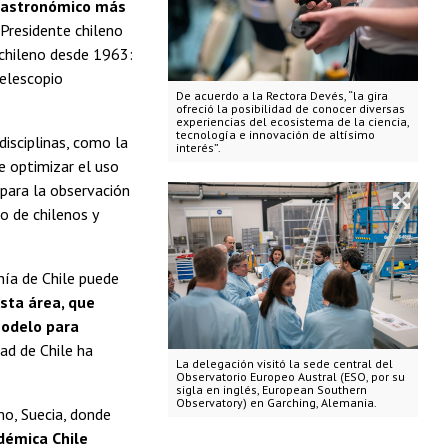
o astronómico más
r Presidente chileno
o chileno desde 1963:
Telescopio
De acuerdo a la Rectora Devés, “la gira
ofreció la posibilidad de conocer diversas
experiencias del ecosistema de la ciencia,
tecnología e innovación de altísimo
disciplinas, como la
interés”.
de optimizar el uso
 para la observación
o de chilenos y
nía de Chile puede
esta área, que
modelo para
ad de Chile ha
La delegación visitó la sede central del
Observatorio Europeo Austral (ESO, por su
sigla en inglés, European Southern
Observatory) en Garching, Alemania.
mo, Suecia, donde
démica Chile