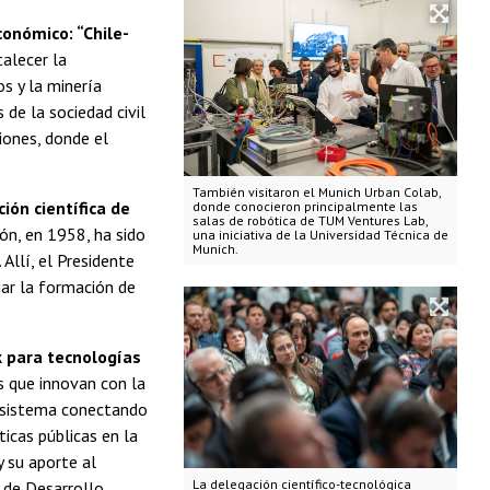
conómico: “Chile-
talecer la
os y la minería
de la sociedad civil
iones, donde el
También visitaron el Munich Urban Colab,
ión científica de
donde conocieron principalmente las
salas de robótica de TUM Ventures Lab,
ón, en 1958, ha sido
una iniciativa de la Universidad Técnica de
Munich.
Allí, el Presidente
iar la formación de
 para tecnologías
s que innovan con la
cosistema conectando
ticas públicas en la
 su aporte al
La delegación científico-tecnológica
 de Desarrollo