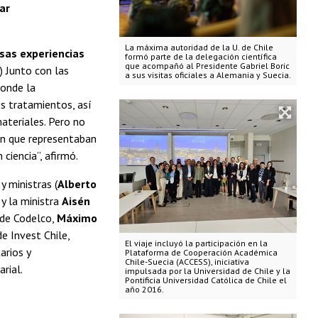
sar
La máxima autoridad de la U. de Chile
rsas experiencias
formó parte de la delegación científica
que acompañó al Presidente Gabriel Boric
..) Junto con las
a sus visitas oficiales a Alemania y Suecia.
donde la
os tratamientos, así
ateriales. Pero no
ón que representaban
ciencia”, afirmó.
y ministras (
Alberto
, y la ministra
Aisén
 de Codelco,
Máximo
de Invest Chile,
El viaje incluyó la participación en la
arios y
Plataforma de Cooperación Académica
Chile-Suecia (ACCESS), iniciativa
rial.
impulsada por la Universidad de Chile y la
Pontificia Universidad Católica de Chile el
año 2016.