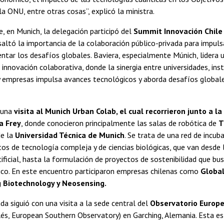
la ONU, entre otras cosas”, explicó la ministra.
te, en Munich, la delegación participó del
Summit Innovación Chile
altó la importancia de la colaboración público-privada para impuls
ntar los desafíos globales. Baviera, especialmente Múnich, lidera 
innovación colaborativa, donde la sinergia entre universidades, ins
y empresas impulsa avances tecnológicos y aborda desafíos globale
ó una
visita al
Munich Urban Colab, el cual recorrieron junto a l
a Frey
, donde conocieron principalmente las salas de robótica de
T
de la
Universidad Técnica de Munich
. Se trata de una red de incub
s de tecnología compleja y de ciencias biológicas, que van desde 
rtificial, hasta la formulación de proyectos de sostenibilidad que bu
ico. En este encuentro participaron empresas chilenas como
Global
g Biotechnology y Neosensing.
da siguió con una visita a la sede central del
Observatorio Europe
glés, European Southern Observatory) en Garching, Alemania. Esta es