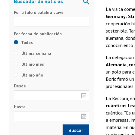
La visita come
Por título o palabra clave
Germany: Str
cooperación bi
sostenible. Ta
alemana, donde
Todas
conocimiento 
Última semana
La delegación 
Último mes
Alemania, con
un polo para e
Último año
Boric firmó un
Desde
profesionales 
La Rectora, en
cuánticas Le
Hasta
cuántica. “Es 
a empresas, in
materia. En nu
crecimiento ec