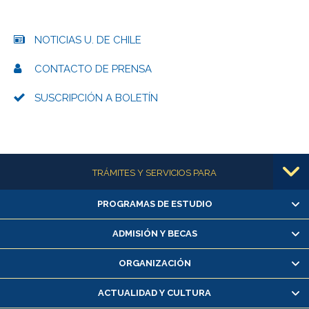
NOTICIAS U. DE CHILE
CONTACTO DE PRENSA
SUSCRIPCIÓN A BOLETÍN
Más información
TRÁMITES Y SERVICIOS PARA
PROGRAMAS DE ESTUDIO
Alumnas/os y exalumnas/os
Matrícula en línea
ADMISIÓN Y BECAS
Inscripción y cambio de asignaturas
ORGANIZACIÓN
Consulta y certificado de notas
Certificado de alumno regular
ACTUALIDAD Y CULTURA
Servicio médico y dental