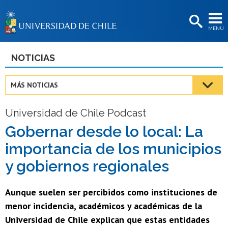
EXTENSIÓN
MENÚ
BIBLIOTECAS
LA UNIVERSIDAD
NOTICIAS
Postulantes
MÁS NOTICIAS
Estudiantes
Universidad de Chile Podcast
Académicas/os
Gobernar desde lo local: La
Funcionarias/os
importancia de los municipios
Egresadas/os
y gobiernos regionales
Aunque suelen ser percibidos como instituciones de
menor incidencia, académicos y académicas de la
Universidad de Chile explican que estas entidades