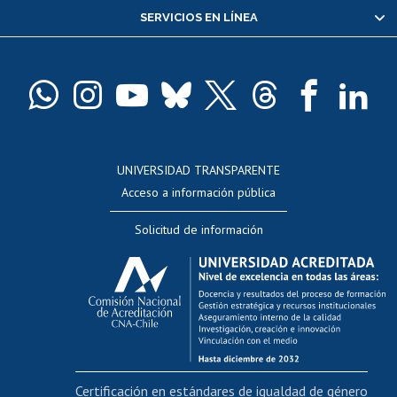
SERVICIOS EN LÍNEA
Pago de arancel y crédito alumnos
Pago de arancel y crédito exalumnos
Certificado de títulos y grados
Docentes
Postulación a concursos internos de investigación
Consulta a bases de datos
UNIVERSIDAD TRANSPARENTE
Perfeccionamiento
Acceso a información pública
Editar Portafolio Académico
Solicitud de información
Evaluación docente
Calificación académica
Postulación al AUCAI
Funcionarias/os
Cursos internos de capacitación
Bienestar del personal
Certificación en estándares de igualdad de género
Portal de movilidad interna