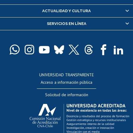
Certificado de alumno regular
ACTUALIDAD Y CULTURA
Servicio médico y dental
SERVICIOS EN LÍNEA
Pago de arancel y crédito alumnos
Pago de arancel y crédito exalumnos
Certificado de títulos y grados
Docentes
Postulación a concursos internos de investigación
Consulta a bases de datos
UNIVERSIDAD TRANSPARENTE
Perfeccionamiento
Acceso a información pública
Editar Portafolio Académico
Solicitud de información
Evaluación docente
Calificación académica
Postulación al AUCAI
Funcionarias/os
Cursos internos de capacitación