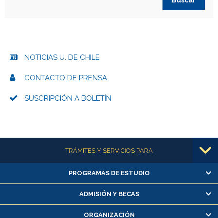
NOTICIAS U. DE CHILE
CONTACTO DE PRENSA
SUSCRIPCIÓN A BOLETÍN
Más información
TRÁMITES Y SERVICIOS PARA
PROGRAMAS DE ESTUDIO
Alumnas/os y exalumnas/os
Matrícula en línea
ADMISIÓN Y BECAS
Inscripción y cambio de asignaturas
ORGANIZACIÓN
Consulta y certificado de notas