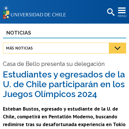
EXTENSIÓN
MENÚ
BIBLIOTECAS
LA UNIVERSIDAD
NOTICIAS
Postulantes
MÁS NOTICIAS
Estudiantes
Casa de Bello presenta su delegación
Académicas/os
Estudiantes y egresados de la
Funcionarias/os
U. de Chile participarán en los
Egresadas/os
Juegos Olímpicos 2024
Esteban Bustos, egresado y estudiante de la U. de
Chile, competirá en Pentatlón Moderno, buscando
redimirse tras su desafortunada experiencia en Tokio