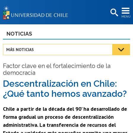
EXTENSIÓN
MENÚ
BIBLIOTECAS
LA UNIVERSIDAD
NOTICIAS
Postulantes
MÁS NOTICIAS
Estudiantes
Factor clave en el fortalecimiento de la
Académicas/os
democracia
Funcionarias/os
Descentralización en Chile:
¿Qué tanto hemos avanzado?
Egresadas/os
Chile a partir de la década del 90’ ha desarrollado de
forma gradual un proceso de descentralización
administrativa. La transferencia de recursos del
Estado a unidades más pequeñas permite una mayor