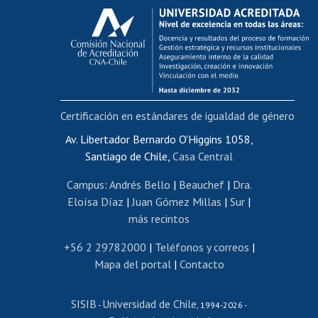
Calificación académica
Postulación al AUCAI
Funcionarias/os
Cursos internos de capacitación
Bienestar del personal
Certificación en estándares de igualdad de género
Portal de movilidad interna
Certificado de renta
Av. Libertador Bernardo O'Higgins 1058,
Santiago de Chile,
Casa Central
Certificado de renta honorarios
Gestión de correo uchile
Campus
:
Andrés Bello
|
Beauchef
|
Dra.
Editar páginas blancas
Eloísa Díaz
|
Juan Gómez Millas
|
Sur
|
más recintos
Extranjeras/os
Revalidación y reconocimiento de títulos
+56 2 29782000
|
Teléfonos y correos
|
Mapa del portal
|
Contacto
Postulación al Programa de Movilidad Estudiantil
Inscripción de asignaturas
SISIB
Universidad de Chile
Cursos de español
-
, 1994-2026 -