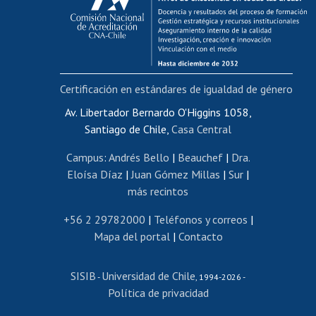
Postulación al AUCAI
Funcionarias/os
Cursos internos de capacitación
Bienestar del personal
Certificación en estándares de igualdad de género
Portal de movilidad interna
Certificado de renta
Av. Libertador Bernardo O'Higgins 1058,
Santiago de Chile,
Casa Central
Certificado de renta honorarios
Gestión de correo uchile
Campus
:
Andrés Bello
|
Beauchef
|
Dra.
Editar páginas blancas
Eloísa Díaz
|
Juan Gómez Millas
|
Sur
|
más recintos
Extranjeras/os
Revalidación y reconocimiento de títulos
+56 2 29782000
|
Teléfonos y correos
|
Mapa del portal
|
Contacto
Postulación al Programa de Movilidad Estudiantil
Inscripción de asignaturas
SISIB
Universidad de Chile
Cursos de español
-
, 1994-2026 -
Política de privacidad
Mi Uchile
Ayuda tecnológica
Tarjeta TUI
Wifi