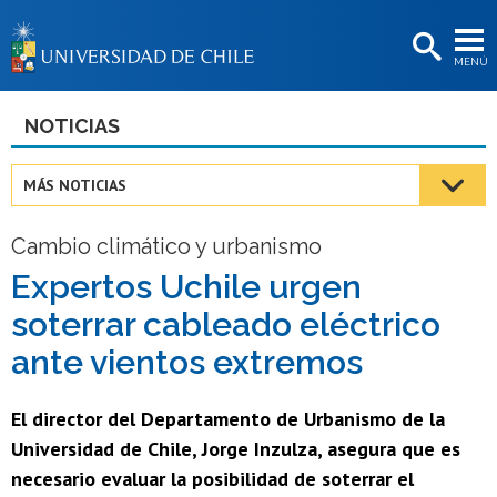
EXTENSIÓN
MENÚ
BIBLIOTECAS
LA UNIVERSIDAD
NOTICIAS
Postulantes
MÁS NOTICIAS
Estudiantes
Cambio climático y urbanismo
Académicas/os
Expertos Uchile urgen
Funcionarias/os
soterrar cableado eléctrico
Egresadas/os
ante vientos extremos
El director del Departamento de Urbanismo de la
Universidad de Chile, Jorge Inzulza, asegura que es
necesario evaluar la posibilidad de soterrar el