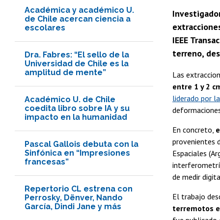
Académica y académico U.
Investigado
de Chile acercan ciencia a
extracciones
escolares
IEEE Transac
terreno, des
Dra. Fabres: “El sello de la
Universidad de Chile es la
amplitud de mente”
Las extraccio
entre 1 y 2 c
liderado por l
Académico U. de Chile
coedita libro sobre IA y su
deformaciones 
impacto en la humanidad
En concreto,
e
provenientes 
Pascal Gallois debuta con la
Sinfónica en “Impresiones
Espaciales (Arg
francesas”
interferometr
de medir digita
Repertorio CL estrena con
El trabajo des
Perrosky, Dënver, Nando
García, Dindi Jane y más
terremotos en
fue publicado 