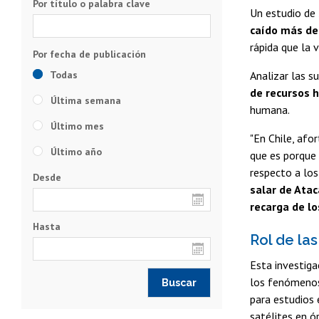
Por título o palabra clave
Un estudio de 
caído más de
rápida que la 
Todas
Analizar las s
de recursos 
Última semana
humana.
Último mes
"En Chile, af
Último año
que es porque 
respecto a lo
Desde
salar de Atac
recarga de lo
Hasta
Rol de las
Esta investiga
los fenómenos 
para estudios 
satélites en ór