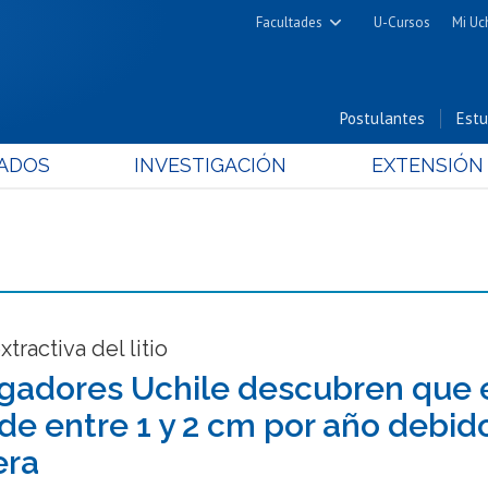
Facultades
U-Cursos
Mi Uc
Arquitectura y Urbanismo
Ciencias
Postulantes
Estu
Cs. Físicas y Matemáticas
ADOS
INVESTIGACIÓN
EXTENSIÓN
Cs. Químicas y Farmacéuticas
Cs. Veterinarias y Pecuarias
Derecho
Filosofía y Humanidades
Medicina
Estudios Avanzados en Educación
xtractiva del litio
Nutrición y Tecnología de
igadores Uchile descubren que 
Alimentos
de entre 1 y 2 cm por año debido
era