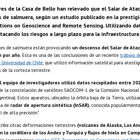
res de la Casa de Bello han relevado que el Salar de Ata
 de salmuera, según un estudio publicado en la prestigio
tions on Geoscience and Remote Sensing. Utilizando dato
tacando los riesgos a largo plazo para la infraestructura 
nes de salmuera están provocando
un descenso del Salar de Ata
m por año
. Esta es una de las conclusiones de un reciente
trabajo d
a Universidad de Chile
, que utilizó información satelital para atestig
de la corteza terrestre.
l equipo de investigadores utilizó datos recopilados entre 20
de la constelación de satélites SAOCOM-1 de la Comisión Nacional
entina). Estos aparatos, ubicados la órbita baja de la Tierra, utiliza
ía de
radar de apertura sintética (InSAR)
, conocida popularment
l de alta precisión".
cribe otras deformaciones terrestres
(volcanes de Alaska, Los And
 la cordillera de los Andes y Turquía y flujos de hielo en Camp
en la prestigiosa
revista IEEE Transactions on Geoscience and Rem