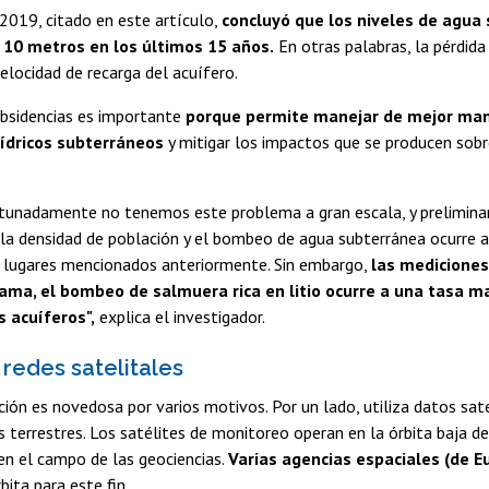
2019, citado en este artículo,
concluyó que los niveles de agua
 10 metros en los últimos 15 años.
En otras palabras, la pérdid
velocidad de recarga del acuífero.
ubsidencias es importante
porque permite manejar de mejor man
hídricos subterráneos
y mitigar los impactos que se producen sobr
ortunadamente no tenemos este problema a gran escala, y prelimi
la densidad de población y el bombeo de agua subterránea ocurre 
s lugares mencionados anteriormente. Sin embargo,
las mediciones
ama, el bombeo de salmuera rica en litio ocurre a una tasa m
s acuíferos",
explica el investigador.
 redes satelitales
ción es novedosa por varios motivos. Por un lado, utiliza datos sate
terrestres. Los satélites de monitoreo operan en la órbita baja de 
en el campo de las geociencias.
Varias agencias espaciales (de Eu
bita para este fin.