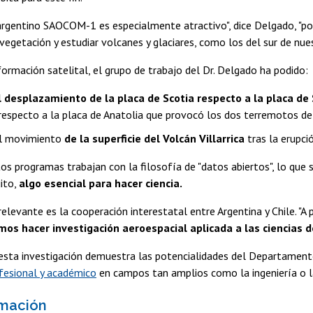
rgentino SAOCOM-1 es especialmente atractivo", dice Delgado, "por
vegetación y estudiar volcanes y glaciares, como los del sur de nuest
nformación satelital, el grupo de trabajo del Dr. Delgado ha podido:
l desplazamiento de la placa de Scotia respecto a la placa d
 respecto a la placa de Anatolia que provocó los dos terremotos de 
el movimiento
de la superficie del Volcán Villarrica
tras la erupci
s programas trabajan con la filosofía de "datos abiertos", lo que s
uito,
algo esencial para hacer ciencia.
elevante es la cooperación interestatal entre Argentina y Chile. "A
os hacer investigación aeroespacial aplicada a las ciencias de
esta investigación demuestra las potencialidades del Departament
fesional y académico
en campos tan amplios como la ingeniería o l
rmación