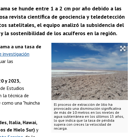
cama se hunde entre 1 a 2 cm por año debido a las
sa revista científica de geociencia y teledetección
s satelitales, el equipo analizó la subsidencia del
y la sostenibilidad de los acuíferos en la región.
cama a una tasa de
e investigación
uar las
20 y 2023,
 de Estudios
n la técnica de
e como una "huincha
El proceso de extracción de litio ha
provocado una disminución significativa
de más de 10 metros en los niveles de
agua subterránea en los últimos 15 años,
lo que indica que la tasa de pérdida
es, Italia, Hawai,
supera con creces la velocidad de
recarga.
os de Hielo Sur)
y
ote Sensing
, de la