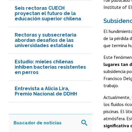
Institute of E
Seis rectoras CUECH
proyectan el futuro de la
educación superior chilena
Subsidenc
El hundimiento
Rectoras y subsecretaria
de la pérdida 
abordan desafíos de las
que termina hu
universidades estatales
Este fenómeno
Estudio: mieles chilenas
lugares tan d
inhiben bacterias resistentes
subsidencia po
en perros
Francisco Del
trabajo.
Entrevista a Alicia Lira,
Premio Nacional de DDHH
Actualmente, l
los fluidos ri
piscinas. El l
atmósfera. Est
significativa