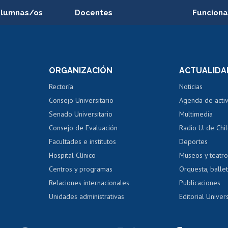
alumnas/os
Docentes
Funciona
Postulación a concursos
Cursos inte
internos de investigación
capacitació
e asignaturas
Consulta a bases de datos
Bienestar d
 de notas
ORGANIZACIÓN
ACTUALIDA
Perfeccionamiento
Portal de m
 regular
Editar Portafolio Académico
Certificado
Rectoría
Noticias
tal
Evaluación docente
Certificado
Consejo Universitario
Agenda de acti
dito alumnos
honorarios
Calificación académica
Senado Universitario
Multimedia
dito exalumnos
Gestión de 
Consejo de Evaluación
Radio U. de Chi
Postulación al AUCAI
y grados
Editar pági
Facultades e institutos
Deportes
Hospital Clínico
Museos y teatr
da tecnológica
Tarjeta TUI
Wifi
Acoso laboral
s
Centros y programas
Orquesta, ballet
Relaciones internacionales
Publicaciones
Unidades administrativas
Editorial Univers