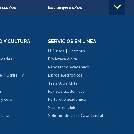
rias/os
Extranjeras/os
rnos de
Revalidación y reconocimiento
n
de títulos
el personal
Postulación al Programa de
Movilidad Estudiantil
D Y CULTURA
SERVICIOS EN LÍNEA
ovilidad interna
Inscripción de asignaturas
|
 de renta
U-Cursos
Ucampus
Cursos de español
 de renta
vidades
Biblioteca digital
Repositorio Académico
correo uchile
|
le
Uchile TV
Libros electrónicos
nas blancas
Tesis U. de Chile
os
Revistas académicas
, sexual y violencia
Denuncias administrativas
 y coro
Portafolio académico
Sismos en Chile
itaria
Solicitud de salas Casa Central