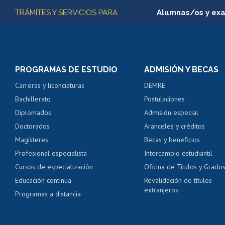
Más información
TRÁMITES Y SERVICIOS PARA
Alumnas/os y ex
Matrícula en línea
Inscripción y cambio d
Consulta y certificado
PROGRAMAS DE ESTUDIO
ADMISIÓN Y BECAS
Certificado de alumno
Carreras y licenciaturas
DEMRE
Servicio médico y den
Bachillerato
Postulaciones
Pago de arancel y cré
Diplomados
Admisión especial
Pago de arancel y cré
Doctorados
Aranceles y créditos
Certificado de títulos 
Magísteres
Becas y beneficios
Profesional especialista
Intercambio estudiantil
Mi Uchile
Ayu
Cursos de especialización
Oficina de Títulos y Grado
Educación continua
Revalidación de títulos
extranjeros
Programas a distancia