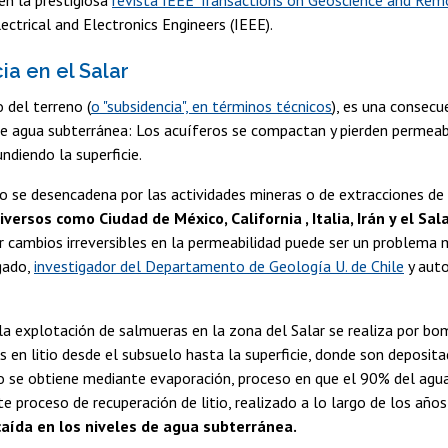
lectrical and Electronics Engineers (IEEE).
ia en el Salar
 del terreno (
o "subsidencia", en términos técnicos
), es una consecu
de agua subterránea: Los acuíferos se compactan y pierden permeabi
ndiendo la superficie.
 se desencadena por las actividades mineras o de extracciones d
iversos como Ciudad de México, California , Italia, Irán y el Sa
r cambios irreversibles en la permeabilidad puede ser un problema muy
gado,
investigador del Departamento de Geología U. de Chile
y auto
a explotación de salmueras en la zona del Salar se realiza por b
cos en litio desde el subsuelo hasta la superficie, donde son deposi
itio se obtiene mediante evaporación, proceso en que el 90% del agua
e proceso de recuperación de litio, realizado a lo largo de los años
 caída en los niveles de agua subterránea.