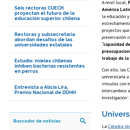
A nivel local,
P
Seis rectoras CUECH
América Latin
proyectan el futuro de la
la educación y
educación superior chilena
estrechamente 
proyectos que 
Rectoras y subsecretaria
preservación c
abordan desafíos de las
“capacidad d
universidades estatales
preocupacione
trabajo de la
Estudio: mieles chilenas
inhiben bacterias resistentes
Con ello, las
en perros
universitaria 
vínculos con i
Entrevista a Alicia Lira,
intercambios a
Premio Nacional de DDHH
investigación”.
Univers
La
Cátedra Une