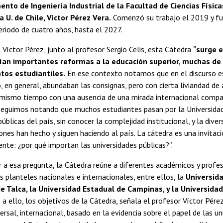
nto de Ingeniería Industrial de la Facultad de Ciencias Físic
a U. de Chile, Víctor Pérez Vera.
Comenzó su trabajo el 2019 y fu
riodo de cuatro años, hasta el 2027.
Víctor Pérez, junto al profesor Sergio Celis, esta Cátedra
“surge 
tían importantes reformas a la educación superior, muchas de
tos estudiantiles.
En ese contexto notamos que en el discurso est
, en general, abundaban las consignas, pero con cierta liviandad d
l mismo tiempo con una ausencia de una mirada internacional comp
eguimos notando que muchos estudiantes pasan por la Universidad 
úblicas del país, sin conocer la complejidad institucional, y la dive
iones han hecho y siguen haciendo al país. La cátedra es una invitac
te: ¿por qué importan las universidades públicas?”.
 a esa pregunta, la Cátedra reúne a diferentes académicos y profes
os planteles nacionales e internacionales, entre ellos, la
Universida
e Talca, la Universidad Estadual de Campinas, y la Universidad
o a ello, los objetivos de la Cátedra, señala el profesor Víctor Pérez
ersal, internacional, basado en la evidencia sobre el papel de las un