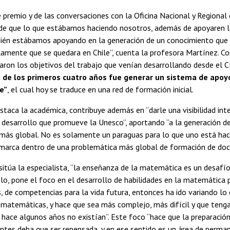
se premio y de las conversaciones con la Oficina Nacional y Regional
de que lo que estábamos haciendo nosotros, además de apoyaren 
ién estábamos apoyando en la generación de un conocimiento que e
lamente que se quedara en Chile”, cuenta la profesora Martínez. Co
aron los objetivos del trabajo que venían desarrollando desde el
a de los primeros cuatro años fue generar un sistema de apoy
te”
, el cual hoy se traduce en una red de formación inicial.
staca la académica, contribuye además en “darle una visibilidad int
 desarrollo que promueve la Unesco”, aportando “a la generación d
ás global. No es solamente un paraguas para lo que uno está haci
marca dentro de una problemática más global de formación de doc
itúa la especialista, “la enseñanza de la matemática es un desaf
lo, pone el foco en el desarrollo de habilidades en la matemática p
, de competencias para la vida futura, entonces ha ido variando lo
matemáticas, y hace que sea más complejo, más difícil y que teng
hace algunos años no existían”. Este foco “hace que la preparació
ntes deba que ser repensada, y en ese sentido es un área de perma