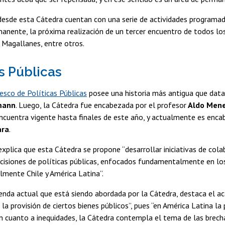
sde esta Cátedra cuentan con una serie de actividades programadas
manente, la próxima realización de un tercer encuentro de todos l
 Magallanes, entre otros.
as Públicas
esco de Políticas Públicas
posee una historia más antigua que data
mann
. Luego, la Cátedra fue encabezada por el profesor
Aldo Mene
ncuentra vigente hasta finales de este año, y actualmente es enca
ara
.
xplica que esta Cátedra se propone “desarrollar iniciativas de col
cisiones de políticas públicas, enfocados fundamentalmente en lo
lmente Chile y América Latina”.
enda actual que está siendo abordada por la Cátedra, destaca el a
 la provisión de ciertos bienes públicos”, pues “en América Latina l
n cuanto a inequidades, la Cátedra contempla el tema de las brech