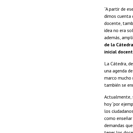
“A partir de e
dimos cuenta 
docente, tamb
idea no era so
además, ampli
de la Cátedr
inicial docen
La Cátedra, de
una agenda de
marco mucho m
también se en
Actualmente, s
hoy “por ejemp
los ciudadanos
como enseñar 
demandas que 
tener los doce