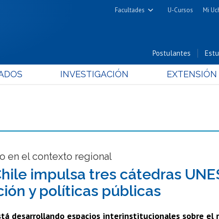
Facultades
U-Cursos
Mi Uc
Arquitectura y Urbanismo
Ciencias
Postulantes
Estu
Cs. Físicas y Matemáticas
ADOS
INVESTIGACIÓN
EXTENSIÓN
Cs. Químicas y Farmacéuticas
Cs. Veterinarias y Pecuarias
Derecho
Filosofía y Humanidades
Medicina
Estudios Avanzados en Educación
o en el contexto regional
Nutrición y Tecnología de
Chile impulsa tres cátedras UN
Alimentos
ión y políticas públicas
stá desarrollando espacios interinstitucionales sobre el 