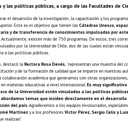
y las políticas públicas, a cargo de las Facultades de C
rar el desarrollo de la investigación, la capacitación y los program
uperior. Este es el objetivo que tienen las
Cátedras Unesco, espac
itaria y de transferencia de conocimientos impulsadas por es
. Actualmente, existen más de 750 programas. De estos, tres corr
lsados por la Universidad de Chile, dos de las cuales están vincu
a a las políticas públicas.
s, destacó la
Rectora Rosa Devés
, “representan una muestra del 
titución y de la formación de calidad que se imparte en nuestras au
a colaboración académica que generamos con otras organizaciones, 
en materias educativas a nivel internacional.
Es muy significativo
co de la Universidad estén vinculadas a las políticas públicas
o abordamos temas que inciden directamente en el desarrollo 
cción del país
. Agradecemos a los equipos involucrados, especialm
omé Martínez
y a los profesores
Víctor Pérez, Sergio Celis y Lui
e realizan".