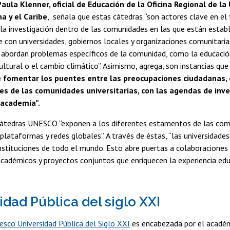
aula Klenner, oficial de Educación de la Oficina Regional de l
a y el Caribe​
, señala que estas cátedras “son actores clave en el
 la investigación dentro de las comunidades en las que están establ
con universidades, gobiernos locales y organizaciones comunitaria
abordan problemas específicos de la comunidad, como la educación 
ultural o el cambio climático”. Asimismo, agrega, son instancias que
e fomentar los puentes entre las preocupaciones ciudadanas,
s de las comunidades universitarias, con las agendas de inves
 academia”.
 Cátedras UNESCO “exponen a los diferentes estamentos de las co
a plataformas y redes globales”. A través de éstas, “las universidad
nstituciones de todo el mundo. Esto abre puertas a colaboraciones 
cadémicos y proyectos conjuntos que enriquecen la experiencia edu
idad Pública del siglo XXI
sco Universidad Pública del Siglo XXI
es encabezada por el acadé