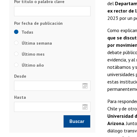
Por título o palabra clave
del
Departame
ex rector de l
2023 por un pe
Como explican 
Todas
que se discu
Última semana
por movimien
debate público
Último mes
evidencia, y a
Último año
notábamos y s
universidades p
Desde
estas instituc
permanentemen
Hasta
Para responder
Chile y de otr
Universidad d
Arizona
. Junt
diálogo transv