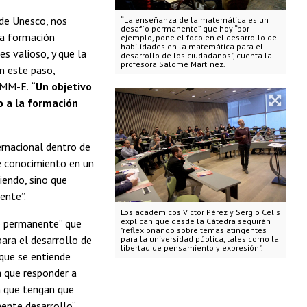
 de Unesco, nos
“La enseñanza de la matemática es un
desafío permanente” que hoy “por
la formación
ejemplo, pone el foco en el desarrollo de
habilidades en la matemática para el
s valioso, y que la
desarrollo de los ciudadanos", cuenta la
profesora Salomé Martínez.
n este paso,
 CMM-E.
“Un objetivo
o a la formación
ernacional dentro de
e conocimiento en un
endo, sino que
ente”.
Los académicos Víctor Pérez y Sergio Celis
explican que desde la Cátedra seguirán
ío permanente” que
"reflexionando sobre temas atingentes
ara el desarrollo de
para la universidad pública, tales como la
libertad de pensamiento y expresión".
 que se entiende
a que responder a
n que tengan que
nente desarrollo”.