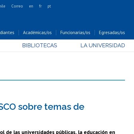
hile
Correo
en
fr
pt
Artes
Cs. Agronómicas
diantes
Académicas/os
Funcionarias/os
Egresadas/os
Cs. Forestales y Conservación
BIBLIOTECAS
LA UNIVERSIDAD
Cs. Sociales
Comunicación e Imagen
Economía y Negocios
Gobierno
Odontología
Estudios Internacionales
Bachillerato
ESCO sobre temas de
Hospital Clínico
rol de las universidades públicas, la educación en