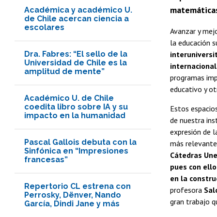
matemáticas 
Académica y académico U.
de Chile acercan ciencia a
escolares
Avanzar y mejo
la educación s
Dra. Fabres: “El sello de la
interunivers
Universidad de Chile es la
internacional
amplitud de mente”
programas impu
educativo y otr
Académico U. de Chile
coedita libro sobre IA y su
Estos espacio
impacto en la humanidad
de nuestra ins
expresión de l
Pascal Gallois debuta con la
más relevante 
Sinfónica en “Impresiones
Cátedras Unes
francesas”
pues con ell
en la constru
Repertorio CL estrena con
profesora
Sal
Perrosky, Dënver, Nando
gran trabajo qu
García, Dindi Jane y más