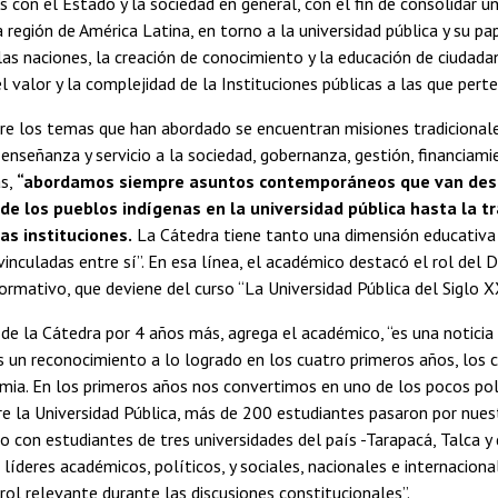
es con el Estado y la sociedad en general, con el fin de consolidar u
a región de América Latina, en torno a la universidad pública y su pa
las naciones, la creación de conocimiento y la educación de ciudada
l valor y la complejidad de la Instituciones públicas a las que pert
tre los temas que han abordado se encuentran misiones tradicionale
enseñanza y servicio a la sociedad, gobernanza, gestión, financiami
ás,
“abordamos siempre asuntos contemporáneos que van desde
 de los pueblos indígenas en la universidad pública hasta la 
tas instituciones.
La Cátedra tiene tanto una dimensión educativ
 vinculadas entre sí”. En esa línea, el académico destacó el rol del
ormativo, que deviene del curso “La Universidad Pública del Siglo XX
de la Cátedra por 4 años más, agrega el académico, “es una noticia
s un reconocimiento a lo logrado en los cuatro primeros años, los c
mia. En los primeros años nos convertimos en uno de los pocos pol
re la Universidad Pública, más de 200 estudiantes pasaron por nues
o con estudiantes de tres universidades del país -Tarapacá, Talca y d
íderes académicos, políticos, y sociales, nacionales e internaciona
ol relevante durante las discusiones constitucionales”.