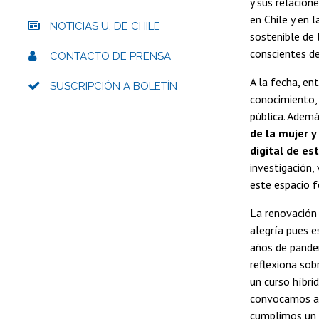
y sus relacion
en Chile y en l
NOTICIAS U. DE CHILE
sostenible de 
conscientes de
CONTACTO DE PRENSA
A la fecha, en
SUSCRIPCIÓN A BOLETÍN
conocimiento, 
pública. Adem
de la mujer y
digital de es
investigación,
este espacio f
La renovación 
alegría pues e
años de pande
reflexiona sob
un curso híbrid
convocamos a l
cumplimos un r