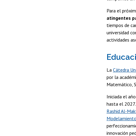
Para el próxim
atingentes pa
tiempos de can
universidad c
actividades aso
Educac
La
Cátedra Un
por la académi
Matemático, 
Iniciada el añ
hasta el 2027.
Rashid Al-Mak
Modelamiento
perfeccionami
innovación ped