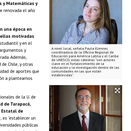
as y Matemáticas y
e renovada el año
en una época en
 ellas motivadas
udiantil y en el
A nivel local, señala Paula Klenner,
e argumentos y
coordinadora de la Oficina Regional de
Educación para América Latina y el Caribe
arada. Además,
de UNESCO, estas cátedras “son actores
de Chile, y otras
clave en el fortalecimiento de la
educación y la investigación dentro de las
rsidad de aportes que
comunidades en las que están
establecidas".
ión a plantearnos
ionales de la U. de
d de Tarapacá,
 Estatal de
, es “establecer un
iversidades públicas