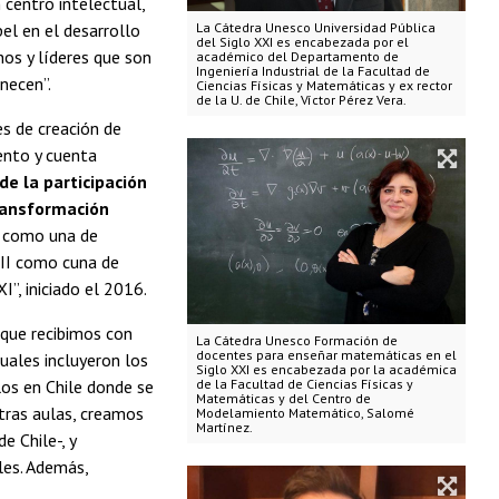
n centro intelectual,
pel en el desarrollo
La Cátedra Unesco Universidad Pública
del Siglo XXI es encabezada por el
nos y líderes que son
académico del Departamento de
Ingeniería Industrial de la Facultad de
enecen”.
Ciencias Físicas y Matemáticas y ex rector
de la U. de Chile, Víctor Pérez Vera.
s de creación de
ento y cuenta
 la participación
transformación
a como una de
 DII como cuna de
I”, iniciado el 2016.
 que recibimos con
La Cátedra Unesco Formación de
docentes para enseñar matemáticas en el
uales incluyeron los
Siglo XXI es encabezada por la académica
os en Chile donde se
de la Facultad de Ciencias Físicas y
Matemáticas y del Centro de
tras aulas, creamos
Modelamiento Matemático, Salomé
Martínez.
e Chile-, y
les. Además,