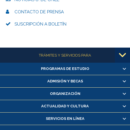
CONTACTO DE PRENSA
SUSCRIPCIÓN A BOLETÍN
Más información
TRÁMITES Y SERVICIOS PARA
PROGRAMAS DE ESTUDIO
Alumnas/os y exalumnas/os
Matrícula en línea
ADMISIÓN Y BECAS
Inscripción y cambio de asignaturas
ORGANIZACIÓN
Consulta y certificado de notas
Certificado de alumno regular
ACTUALIDAD Y CULTURA
Servicio médico y dental
SERVICIOS EN LÍNEA
Pago de arancel y crédito alumnos
Pago de arancel y crédito exalumnos