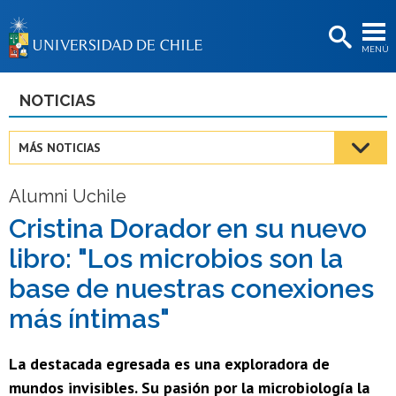
EXTENSIÓN
MENÚ
BIBLIOTECAS
LA UNIVERSIDAD
NOTICIAS
Postulantes
MÁS NOTICIAS
Estudiantes
Alumni Uchile
Académicas/os
Cristina Dorador en su nuevo
Funcionarias/os
libro: "Los microbios son la
Egresadas/os
base de nuestras conexiones
más íntimas"
La destacada egresada es una exploradora de
mundos invisibles. Su pasión por la microbiología la