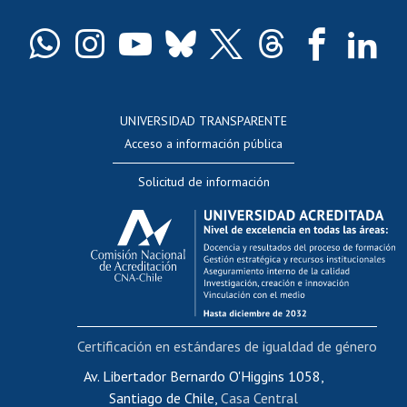
Certificado de títulos y grados
Docentes
Postulación a concursos internos de investigación
Consulta a bases de datos
UNIVERSIDAD TRANSPARENTE
Perfeccionamiento
Acceso a información pública
Editar Portafolio Académico
Solicitud de información
Evaluación docente
Calificación académica
Postulación al AUCAI
Funcionarias/os
Cursos internos de capacitación
Bienestar del personal
Certificación en estándares de igualdad de género
Portal de movilidad interna
Certificado de renta
Av. Libertador Bernardo O'Higgins 1058,
Santiago de Chile,
Casa Central
Certificado de renta honorarios