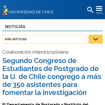
EXTENSIÓN
MENÚ
BIBLIOTECAS
LA UNIVERSIDAD
NOTICIAS
Postulantes
MÁS NOTICIAS
Estudiantes
Colaboración interdisciplinaria
Académicas/os
Segundo Congreso de
Funcionarias/os
Estudiantes de Postgrado de
Egresadas/os
la U. de Chile congregó a más
de 350 asistentes para
fomentar la investigación
El Departamento de Postgrado y Postítulo del