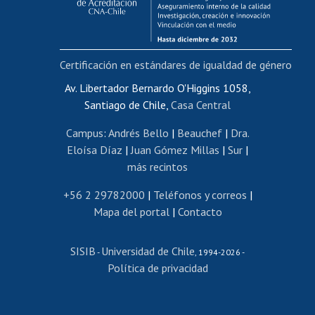
Funcionarias/os
Cursos internos de capacitación
Bienestar del personal
Certificación en estándares de igualdad de género
Portal de movilidad interna
Certificado de renta
Av. Libertador Bernardo O'Higgins 1058,
Santiago de Chile,
Casa Central
Certificado de renta honorarios
Gestión de correo uchile
Campus
:
Andrés Bello
|
Beauchef
|
Dra.
Editar páginas blancas
Eloísa Díaz
|
Juan Gómez Millas
|
Sur
|
más recintos
Extranjeras/os
Revalidación y reconocimiento de títulos
+56 2 29782000
|
Teléfonos y correos
|
Mapa del portal
|
Contacto
Postulación al Programa de Movilidad Estudiantil
Inscripción de asignaturas
SISIB
Universidad de Chile
Cursos de español
-
, 1994-2026 -
Política de privacidad
Mi Uchile
Ayuda tecnológica
Tarjeta TUI
Wifi
Acoso laboral, sexual y violencia