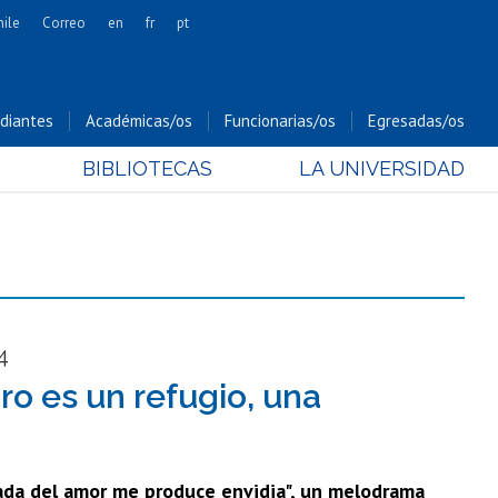
hile
Correo
en
fr
pt
Artes
Cs. Agronómicas
diantes
Académicas/os
Funcionarias/os
Egresadas/os
Cs. Forestales y Conservación
BIBLIOTECAS
LA UNIVERSIDAD
Cs. Sociales
Comunicación e Imagen
Economía y Negocios
Gobierno
Odontología
Estudios Internacionales
4
Bachillerato
tro es un refugio, una
Hospital Clínico
"Nada del amor me produce envidia", un melodrama