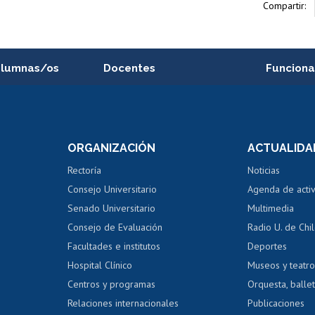
Compartir:
alumnas/os
Docentes
Funciona
Postulación a concursos
Cursos inte
internos de investigación
capacitació
e asignaturas
Consulta a bases de datos
Bienestar d
 de notas
ORGANIZACIÓN
ACTUALIDA
Perfeccionamiento
Portal de m
 regular
Editar Portafolio Académico
Certificado
Rectoría
Noticias
tal
Evaluación docente
Certificado
Consejo Universitario
Agenda de acti
dito alumnos
honorarios
Calificación académica
Senado Universitario
Multimedia
dito exalumnos
Gestión de 
Consejo de Evaluación
Radio U. de Chi
Postulación al AUCAI
y grados
Editar pági
Facultades e institutos
Deportes
Hospital Clínico
Museos y teatr
da tecnológica
Tarjeta TUI
Wifi
Acoso laboral
s
Centros y programas
Orquesta, ballet
Relaciones internacionales
Publicaciones