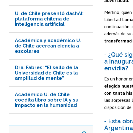
adversidad.
Merlino, quien
U. de Chile presentó dashAI:
plataforma chilena de
Libertad Lama
inteligencia artificial
continuación, 
además de su é
Académica y académico U.
transformació
de Chile acercan ciencia a
escolares
- ¿Qué sig
a inaugur
Dra. Fabres: “El sello de la
envidia?
Universidad de Chile es la
amplitud de mente”
Es un honor e
elegido nuest
con tanta his
Académico U. de Chile
coedita libro sobre IA y su
las sorpresas 
impacto en la humanidad
disposición de
- Esta ob
Argentina