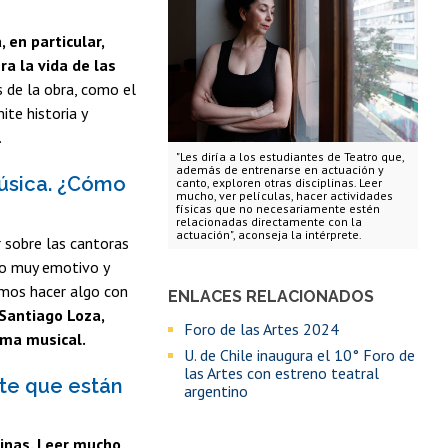
 en particular,
a la vida de las
s de la obra, como el
ite historia y
.
"Les diría a los estudiantes de Teatro que,
además de entrenarse en actuación y
música. ¿Cómo
canto, exploren otras disciplinas. Leer
mucho, ver películas, hacer actividades
físicas que no necesariamente estén
relacionadas directamente con la
actuación", aconseja la intérprete.
 sobre las cantoras
go muy emotivo y
íamos hacer algo con
ENLACES RELACIONADOS
 Santiago Loza,
Foro de las Artes 2024
ama musical.
U. de Chile inaugura el 10° Foro de
las Artes con estreno teatral
rte que están
argentino
linas. Leer mucho,