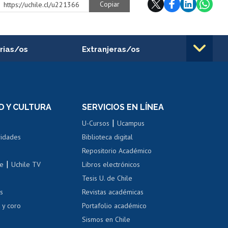
Copiar
https://uchile.cl/u221366
rias/os
Extranjeras/os
rnos de
Revalidación y reconocimiento
n
de títulos
el personal
Postulación al Programa de
Movilidad Estudiantil
D Y CULTURA
SERVICIOS EN LÍNEA
ovilidad interna
Inscripción de asignaturas
|
 de renta
U-Cursos
Ucampus
Cursos de español
 de renta
vidades
Biblioteca digital
Repositorio Académico
correo uchile
|
le
Uchile TV
Libros electrónicos
nas blancas
Tesis U. de Chile
os
Revistas académicas
, sexual y violencia
Denuncias administrativas
 y coro
Portafolio académico
Sismos en Chile