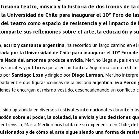
fusiona teatro, música y la historia de dos íconos de la
 la Universidad de Chile para inaugurar el 10° Foro de las
del teatro como espacio de resistencia y el impacto de l
comparte sus reflexiones sobre el arte, la educación y su
, actriz y cantante argentina
, ha recorrido un largo camino en e
itada por la Universidad de Chile para inaugurar el 10° Foro de
a Nada del amor me produce envidia
, Merlino llega al país en
os sociales y políticos que afectan tanto a Argentina como a Chil
to por
Santiago Loza
y dirigido por
Diego Lerman
, Merlino interpr
pada entre dos figuras icónicas de la historia argentina:
Eva Perón 
uienes le encargan el mismo vestido, desencadenando un conflicto 
a sido aplaudida en diversos festivales internacionales durante má
exión sobre el poder, la soledad, la envidia y las decisiones 
a entrevista, María Merlino nos habla de su experiencia en Chile,
del
lsionados y de cómo el arte sigue siendo una forma de resist