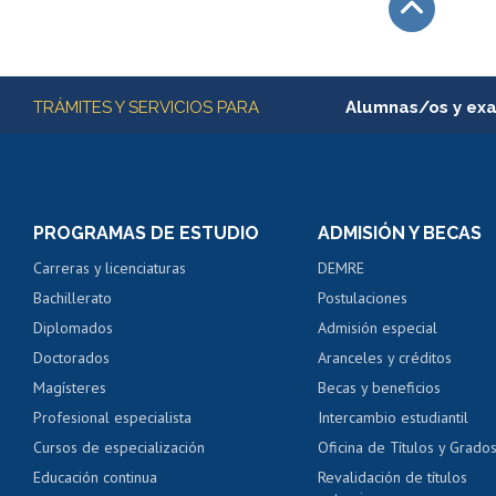
Subir
Más información
TRÁMITES Y SERVICIOS PARA
Alumnas/os y ex
Matrícula en línea
Inscripción y cambio d
Consulta y certificado
PROGRAMAS DE ESTUDIO
ADMISIÓN Y BECAS
Certificado de alumno
Carreras y licenciaturas
DEMRE
Servicio médico y den
Bachillerato
Postulaciones
Pago de arancel y cré
Diplomados
Admisión especial
Pago de arancel y cré
Doctorados
Aranceles y créditos
Certificado de títulos 
Magísteres
Becas y beneficios
Profesional especialista
Intercambio estudiantil
Mi Uchile
Ayu
Cursos de especialización
Oficina de Títulos y Grado
Educación continua
Revalidación de títulos