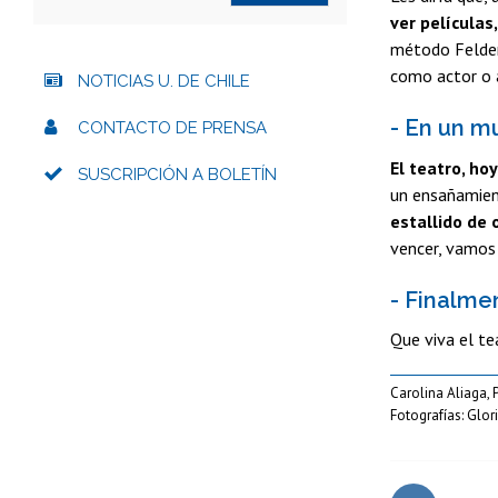
ver películas
método Feldenk
como actor o a
NOTICIAS U. DE CHILE
- En un m
CONTACTO DE PRENSA
El teatro, ho
SUSCRIPCIÓN A BOLETÍN
un ensañamien
estallido de 
vencer, vamos 
- Finalme
Que viva el te
Carolina Aliaga, 
Fotografías: Glor