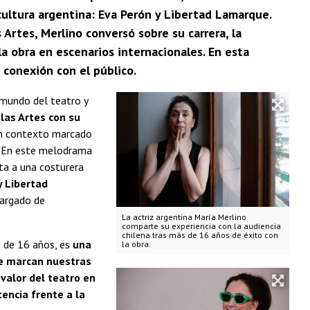
 cultura argentina: Eva Perón y Libertad Lamarque.
 Artes, Merlino conversó sobre su carrera, la
a obra en escenarios internacionales. En esta
 conexión con el público.
l mundo del teatro y
 las Artes con su
 un contexto marcado
e. En este melodrama
eta a una costurera
y Libertad
cargado de
La actriz argentina María Merlino
comparte su experiencia con la audiencia
chilena tras más de 16 años de éxito con
s de 16 años, es
una
la obra.
que marcan nuestras
 valor del teatro en
encia frente a la