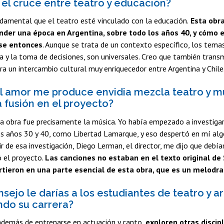
el cruce entre teatro y educación?
damental que el teatro esté vinculado con la educación.
Esta obra,
der una época en Argentina, sobre todo los años 40, y cómo er
se entonces
. Aunque se trata de un contexto específico, los tema
ia y la toma de decisiones, son universales. Creo que también transm
era un intercambio cultural muy enriquecedor entre Argentina y Chile
l amor me produce envidia mezcla teatro y 
a fusión en el proyecto?
a obra fue precisamente la música. Yo había empezado a investigar
os años 30 y 40, como Libertad Lamarque, y eso despertó en mí al
rtir de esa investigación, Diego Lerman, el director, me dijo que deb
ó el proyecto.
Las canciones no estaban en el texto original de
rtieron en una parte esencial de esta obra, que es un melodr
sejo le darías a los estudiantes de teatro y a
do su carrera?
 además de entrenarse en actuación y canto,
exploren otras discip