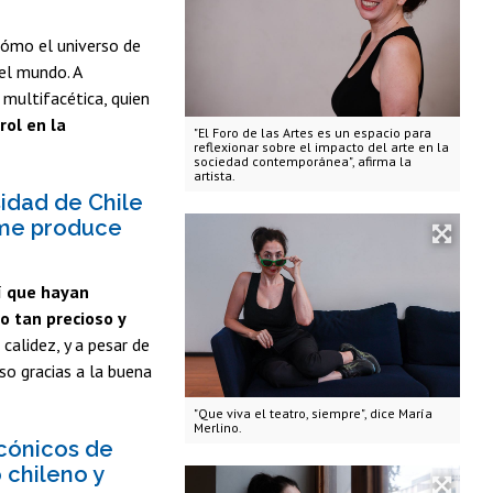
cómo el universo de
el mundo. A
multifacética, quien
rol en la
"El Foro de las Artes es un espacio para
reflexionar sobre el impacto del arte en la
sociedad contemporánea", afirma la
artista.
sidad de Chile
 me produce
mí que hayan
o tan precioso y
calidez, y a pesar de
so gracias a la buena
"Que viva el teatro, siempre", dice María
Merlino.
icónicos de
 chileno y