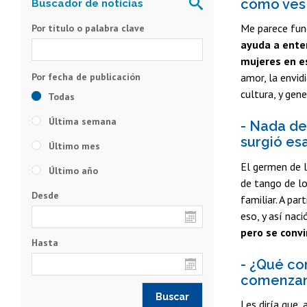
cómo ves 
Me parece fun
Por título o palabra clave
ayuda a enten
mujeres en e
amor, la envid
cultura, y gen
Todas
Última semana
- Nada de
surgió es
Último mes
El germen de l
Último año
de tango de l
Desde
familiar. A pa
eso, y así naci
pero se convi
Hasta
- ¿Qué con
comenzan
Les diría que,