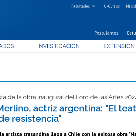
Facultades
U-Cursos
Mi Uc
Arquitectura y Urbanismo
Ciencias
Postulantes
Estu
Cs. Físicas y Matemáticas
ADOS
INVESTIGACIÓN
EXTENSIÓN
Cs. Químicas y Farmacéuticas
Cs. Veterinarias y Pecuarias
Derecho
Filosofía y Humanidades
Medicina
Estudios Avanzados en Educación
ta de la obra inaugural del Foro de las Artes 202
Nutrición y Tecnología de
erlino, actriz argentina: "El tea
Alimentos
de resistencia"
a artista trasandina llega a Chile con la exitosa obra 