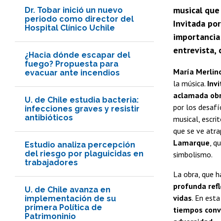
musical que 
Dr. Tobar inició un nuevo
periodo como director del
Invitada por
Hospital Clínico Uchile
importancia 
entrevista, 
¿Hacia dónde escapar del
fuego? Propuesta para
María Merlino
evacuar ante incendios
la música.
Inv
aclamada obr
U. de Chile estudia bacteria:
por los desafí
infecciones graves y resistir
antibióticos
musical, escri
que se ve atra
Lamarque
, q
Estudio analiza percepción
del riesgo por plaguicidas en
simbolismo.
trabajadores
La obra, que h
profunda refl
U. de Chile avanza en
vidas
. En est
implementación de su
primera Política de
tiempos convu
Patrimoninio