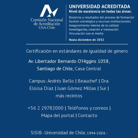
Calificación académica
Postulación al AUCAI
Funcionarias/os
Cursos internos de capacitación
Bienestar del personal
Certificación en estándares de igualdad de género
Portal de movilidad interna
Certificado de renta
Av. Libertador Bernardo O'Higgins 1058,
Santiago de Chile,
Casa Central
Certificado de renta honorarios
Gestión de correo uchile
Campus
:
Andrés Bello
|
Beauchef
|
Dra.
Editar páginas blancas
Eloísa Díaz
|
Juan Gómez Millas
|
Sur
|
más recintos
Extranjeras/os
Revalidación y reconocimiento de títulos
+56 2 29782000
|
Teléfonos y correos
|
Mapa del portal
|
Contacto
Postulación al Programa de Movilidad Estudiantil
Inscripción de asignaturas
SISIB
Universidad de Chile
Cursos de español
-
, 1994-2026 -