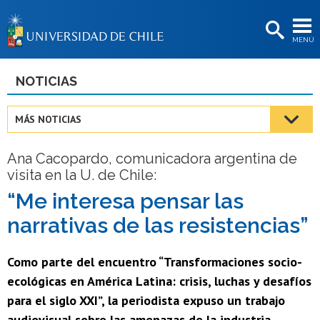
EXTENSIÓN
MENÚ
BIBLIOTECAS
LA UNIVERSIDAD
NOTICIAS
Postulantes
MÁS NOTICIAS
Estudiantes
Ana Cacopardo, comunicadora argentina de
Académicas/os
visita en la U. de Chile:
Funcionarias/os
“Me interesa pensar las
narrativas de las resistencias”
Egresadas/os
Como parte del encuentro “Transformaciones socio-
ecológicas en América Latina: crisis, luchas y desafíos
para el siglo XXI”, la periodista expuso un trabajo
audiovisual sobre las amenazas de la industria