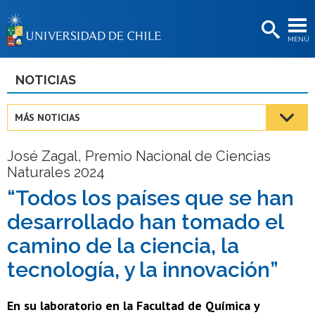
EXTENSIÓN
MENÚ
BIBLIOTECAS
LA UNIVERSIDAD
NOTICIAS
Postulantes
MÁS NOTICIAS
Estudiantes
José Zagal, Premio Nacional de Ciencias
Académicas/os
Naturales 2024
Funcionarias/os
“Todos los países que se han
desarrollado han tomado el
Egresadas/os
camino de la ciencia, la
tecnología, y la innovación”
En su laboratorio en la Facultad de Química y