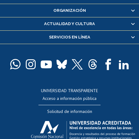
Inscripción y cambio de asignaturas
ORGANIZACIÓN
Consulta y certificado de notas
Certificado de alumno regular
ACTUALIDAD Y CULTURA
Servicio médico y dental
SERVICIOS EN LÍNEA
Pago de arancel y crédito alumnos
Pago de arancel y crédito exalumnos
Certificado de títulos y grados
Docentes
Postulación a concursos internos de investigación
Consulta a bases de datos
UNIVERSIDAD TRANSPARENTE
Perfeccionamiento
Acceso a información pública
Editar Portafolio Académico
Solicitud de información
Evaluación docente
Calificación académica
Postulación al AUCAI