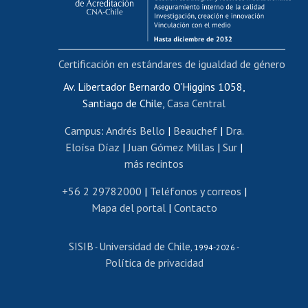
Funcionarias/os
Cursos internos de capacitación
Bienestar del personal
Certificación en estándares de igualdad de género
Portal de movilidad interna
Certificado de renta
Av. Libertador Bernardo O'Higgins 1058,
Santiago de Chile,
Casa Central
Certificado de renta honorarios
Gestión de correo uchile
Campus
:
Andrés Bello
|
Beauchef
|
Dra.
Editar páginas blancas
Eloísa Díaz
|
Juan Gómez Millas
|
Sur
|
más recintos
Extranjeras/os
Revalidación y reconocimiento de títulos
+56 2 29782000
|
Teléfonos y correos
|
Mapa del portal
|
Contacto
Postulación al Programa de Movilidad Estudiantil
Inscripción de asignaturas
SISIB
Universidad de Chile
Cursos de español
-
, 1994-2026 -
Política de privacidad
Mi Uchile
Ayuda tecnológica
Tarjeta TUI
Wifi
Acoso laboral, sexual y violencia