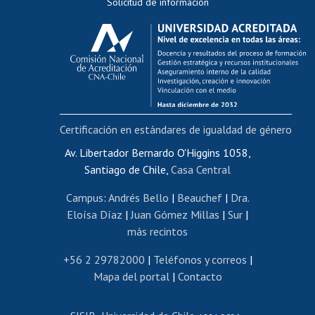
Solicitud de información
Evaluación docente
Calificación académica
Postulación al AUCAI
Funcionarias/os
Cursos internos de capacitación
Bienestar del personal
Certificación en estándares de igualdad de género
Portal de movilidad interna
Certificado de renta
Av. Libertador Bernardo O'Higgins 1058,
Santiago de Chile,
Casa Central
Certificado de renta honorarios
Gestión de correo uchile
Campus
:
Andrés Bello
|
Beauchef
|
Dra.
Editar páginas blancas
Eloísa Díaz
|
Juan Gómez Millas
|
Sur
|
más recintos
Extranjeras/os
Revalidación y reconocimiento de títulos
+56 2 29782000
|
Teléfonos y correos
|
Mapa del portal
|
Contacto
Postulación al Programa de Movilidad Estudiantil
Inscripción de asignaturas