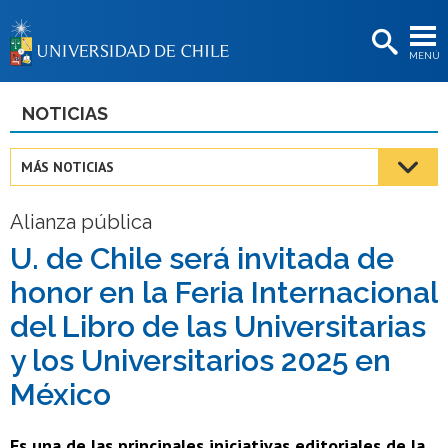
EXTENSIÓN
MENÚ
BIBLIOTECAS
LA UNIVERSIDAD
NOTICIAS
Postulantes
MÁS NOTICIAS
Estudiantes
Alianza pública
Académicas/os
U. de Chile será invitada de
Funcionarias/os
honor en la Feria Internacional
Egresadas/os
del Libro de las Universitarias
y los Universitarios 2025 en
México
Es una de las principales iniciativas editoriales de la