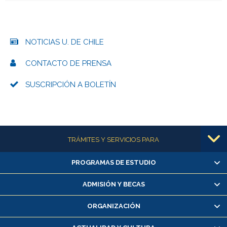
NOTICIAS U. DE CHILE
CONTACTO DE PRENSA
SUSCRIPCIÓN A BOLETÍN
Más información
TRÁMITES Y SERVICIOS PARA
PROGRAMAS DE ESTUDIO
Alumnas/os y exalumnas/os
Matrícula en línea
ADMISIÓN Y BECAS
Inscripción y cambio de asignaturas
ORGANIZACIÓN
Consulta y certificado de notas
Certificado de alumno regular