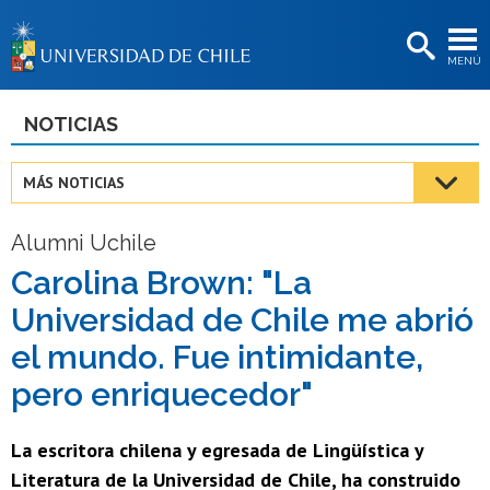
EXTENSIÓN
MENÚ
BIBLIOTECAS
LA UNIVERSIDAD
NOTICIAS
Postulantes
MÁS NOTICIAS
Estudiantes
Alumni Uchile
Académicas/os
Carolina Brown: "La
Funcionarias/os
Universidad de Chile me abrió
Egresadas/os
el mundo. Fue intimidante,
pero enriquecedor"
La escritora chilena y egresada de Lingüística y
Literatura de la Universidad de Chile, ha construido