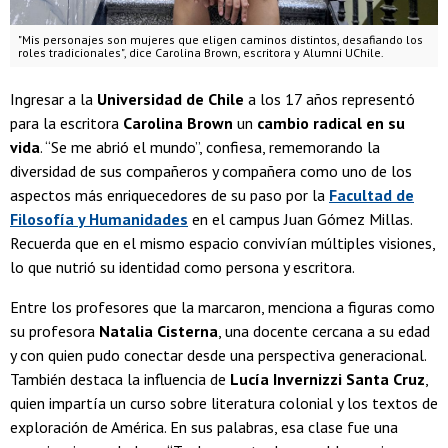
"Mis personajes son mujeres que eligen caminos distintos, desafiando los
roles tradicionales", dice Carolina Brown, escritora y Alumni UChile.
Ingresar a la
Universidad de Chile
a los 17 años representó
para la escritora
Carolina Brown
un
cambio radical en su
vida
. “Se me abrió el mundo”, confiesa, rememorando la
diversidad de sus compañeros y compañera como uno de los
aspectos más enriquecedores de su paso por la
Facultad de
Filosofía y Humanidades
en el campus Juan Gómez Millas.
Recuerda que en el mismo espacio convivían múltiples visiones,
lo que nutrió su identidad como persona y escritora.
Entre los profesores que la marcaron, menciona a figuras como
su profesora
Natalia Cisterna
, una docente cercana a su edad
y con quien pudo conectar desde una perspectiva generacional.
También destaca la influencia de
Lucía Invernizzi Santa Cruz
,
quien impartía un curso sobre literatura colonial y los textos de
exploración de América. En sus palabras, esa clase fue una